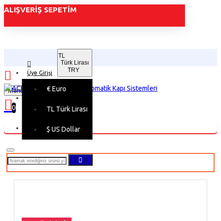
ALIŞVERIŞ SEPETIM
TL
Türk Lirası
TRY
Üye Girişi
€
Euro
Menu
Üye Kaydı
0
TL
Türk Lirası
Alışveriş sepetiniz boş!
$
US Dollar