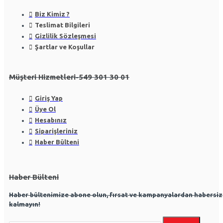
Biz Kimiz ?
Teslimat Bilgileri
Gizlilik Sözleşmesi
Şartlar ve Koşullar
Müşteri Hizmetleri-549 301 30 01
Giriş Yap
Üye Ol
Hesabınız
Siparişleriniz
Haber Bülteni
Haber Bülteni
Haber bültenimize abone olun, fırsat ve kampanyalardan habersiz
kalmayın!