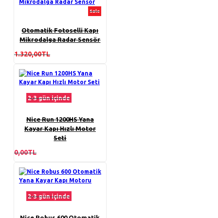
Sale
Otomatik Fotoselli Kapı
Mikrodalga Radar Sensör
1.320,00TL
2-3 gün içinde
Nice Run 1200HS Yana
Kayar Kapı Hızlı Motor
Seti
0,00TL
2-3 gün içinde
Nice Robus 600 Otomatik