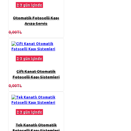
2-3 gün içinde
Otomatik Fotoselli Kapı
Arıza Servis
0,00TL
2-3 gün içinde
Çift Kanat Otomatik
Fotoselli Kapı Sistemleri
0,00TL
2-3 gün içinde
Tek Kanatlı Otomatik
Fotoselli Kapı Sistemleri