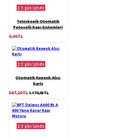
2-3 gün içinde
Teleskopik Otomatik
Fotoselli Kapı Sistemleri
0,00TL
2-3 gün içinde
Otomatik Kepenk Alıcı
Kartı
567,20TL
1.170,43TL
2-3 gün içinde