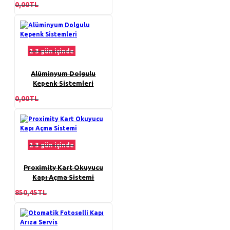
0,00TL
2-3 gün içinde
Alüminyum Dolgulu
Kepenk Sistemleri
0,00TL
2-3 gün içinde
Proximity Kart Okuyucu
Kapı Açma Sistemi
850,45TL