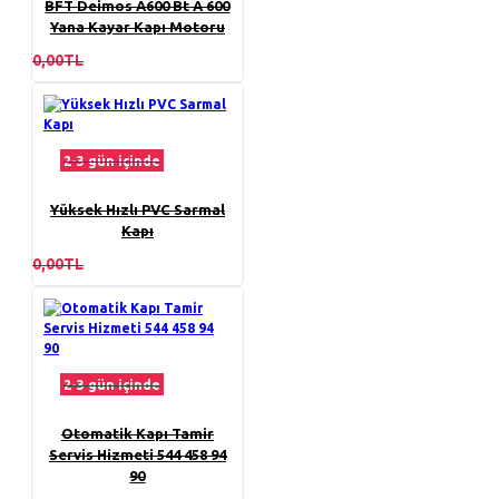
BFT Deimos A600 Bt A 600
Yana Kayar Kapı Motoru
0,00TL
2-3 gün içinde
Yüksek Hızlı PVC Sarmal
Kapı
0,00TL
2-3 gün içinde
Otomatik Kapı Tamir
Servis Hizmeti 544 458 94
90