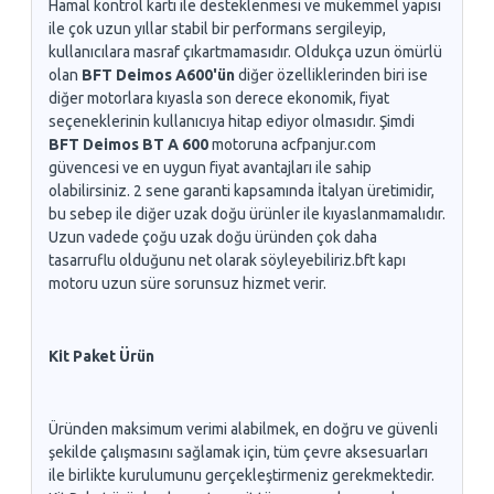
Hamal kontrol kartı ile desteklenmesi ve mükemmel yapısı
ile çok uzun yıllar stabil bir performans sergileyip,
kullanıcılara masraf çıkartmamasıdır. Oldukça uzun ömürlü
olan
BFT Deimos A600'ün
diğer özelliklerinden biri ise
diğer motorlara kıyasla son derece ekonomik, fiyat
seçeneklerinin kullanıcıya hitap ediyor olmasıdır. Şimdi
BFT Deimos BT A 600
motoruna acfpanjur.com
güvencesi ve en uygun fiyat avantajları ile sahip
olabilirsiniz. 2 sene garanti kapsamında İtalyan üretimidir,
bu sebep ile diğer uzak doğu ürünler ile kıyaslanmamalıdır.
Uzun vadede çoğu uzak doğu üründen çok daha
tasarruflu olduğunu net olarak söyleyebiliriz.bft kapı
motoru uzun süre sorunsuz hizmet verir.
Kit Paket Ürün
Üründen maksimum verimi alabilmek, en doğru ve güvenli
şekilde çalışmasını sağlamak için, tüm çevre aksesuarları
ile birlikte kurulumunu gerçekleştirmeniz gerekmektedir.