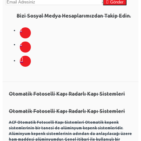
Gönder
Bizi Sosyal Medya Hesaplarımızdan Takip Edin.
Otomatik Fotoselli Kapı Radarlı Kapı Sistemleri
Otomatik Fotoselli Kapı Radarlı Kapı Sistemleri
ACF Otomatik Fotoselli Kapı Sistemleri Otomatik kepenk
sistemlerinin bir tanesi de alüminyum kepenk sistemleridir.
Alüminyum kepenk sistemlerinin adından da anlaşılacağı üzere
ham maddesi alüminyumdur. Genel itibari ile kullanışlı bir