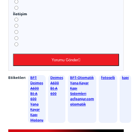
İletişim
Yorumu Gönder
Etiketler:
BFT
Deimos
BFT Otomatik
fotoselli
kapi
Deimos
A600
Yana Kayar
A600
Bt A
Kapı
Bt A
600
Sistemleri
600
acfpanjur.com
Yana
otomatik
Kayar
Kapı
Motoru