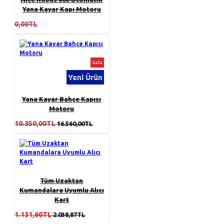
Yana Kayar Kapı Motoru
0,00TL
Sale
Yeni Ürün
Yana Kayar Bahçe Kapısı
Motoru
10.350,00TL
16.560,00TL
Tüm Uzaktan
Kumandalara Uyumlu Alıcı
Kart
1.131,60TL
2.038,87TL