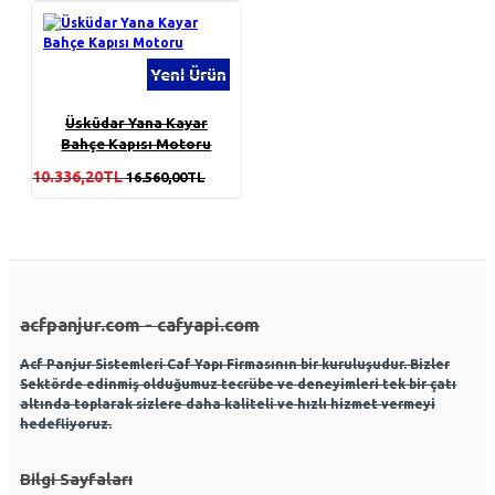
Yeni Ürün
Üsküdar Yana Kayar
Bahçe Kapısı Motoru
10.336,20TL
16.560,00TL
acfpanjur.com - cafyapi.com
Acf Panjur Sistemleri Caf Yapı Firmasının bir kuruluşudur. Bizler
Sektörde edinmiş olduğumuz tecrübe ve deneyimleri tek bir çatı
altında toplarak sizlere daha kaliteli ve hızlı hizmet vermeyi
hedefliyoruz.
Bilgi Sayfaları