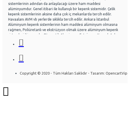
sistemlerinin adından da anlaşılacağı üzere ham maddesi
alüminyumdur. Genel itibari ile kullanışlı bir kepenk sistemidir. Çelik
kepenk sistemlerinin aksine daha çok iç mekanlarda tercih edilir.
Havaalanı AVM vb yerlerde sıklıkla tercih edilir. Ankara İstanbul
Alüminyum kepenk sistemlerinin ham maddesi alüminyum olmasına
rağmen, Poliüretanlı ve ekstrüzyon olmak üzere alüminyum kepenk
sistemleri ikiye ayrılır. Otomatik Aluminyum Extrüzyon Kepenk Ankara
ve İstanbul başta olmak üzere Ülke genelinde hayli tercih
edilmektedir. Acf otomatik kapı sistemleri Otomatik kapı radarlı kapı,
fotoselli kapı, kepenk sistemleri, kollu bariyerler Alüminyum doğrama
ve Cephe sistemleri üzerine uzman ekip yapısıyla Montaj ve arıza
bakım onarım konusunda uzmandır. Ankara İstanbul Otomatik
Alüminyum kepenk belirli bir seviye darbelere kadar gayet dayanıklıdır.
Özel olarak tasarlanabilen sistemlerde mevcuttur. Kullanıcının
Copyright © 2020 - Tüm Hakları Saklıdır - Tasarım: OpencartVip
isteğine göre bazı kısımları özelleştirilebilir. Yapının mimarisine uygun
olarak montajı gerçekleştirilir. Uzun ömürlü yapısı sayesinde herhangi
bir sorun olmadan yıllarca kullanılabilinir. Alüminyum kepenk
sistemleri araştırılırken ihtiyacın iyi analiz edilmesi gerekir. İşlemi
gerçekleştirecek firmaya, ihtiyaçlar detaylı bir şekilde anlatılırsa firma
konuya daha çok hakim olacaktır. Bft Deimos a600 Otomatik Bahçe
Kapısı Motoru, bft a600 Bahçe Kapı Motoru ve Bft otomatik Kollu
bariyer modellerinin yanı sıra Nice Bahçe Kapısı Motorları, Nice
otomatik kollu bariyerler, Otomatik kepenk bir diğer değerli özelliği
ise çevreye dost maddeden yapılmasıdır. Çevre şartları göz önünde
bulundurularak İstanbul otomatik alüminyum kepenk sistemlerimizin