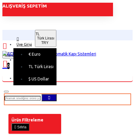
ALIŞVERIŞ SEPETIM
TL
Türk Lirası
TRY
Üye Girişi
€
Euro
Menu
Üye Kaydı
0
TL
Türk Lirası
Alışveriş sepetiniz boş!
$
US Dollar
Ürün Filtreleme
Sıfırla