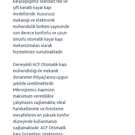
karşılaştığımız standart tek ve
çift kanatlı kayar kapı
modelleridir. Kusursuz
mekaniği ve elektronik
mühendislik birikimi sayesinde
son derece konforlu ve uzun
ömürlü otomatik kayar kapı
mekanizmaları olarak
hizmetinize sunulmaktadır.
Deneyimli ACF Otomatik kapı
mühendisliği ile mekanik
donanımın ihtiyaçlarına uygun
şekilde üretilmektedir.
Mikroişlemci; kapınızın
maksimum verimlilikle
çalışmasını sağlamakta; ideal
hareketlenme ve firenleme
mesafelerini en yüksek konfor
düzeyinde kullanmanızı
sağlamaktadır. ACF Otomatik
Kapı Sistemleri; istekleriniz