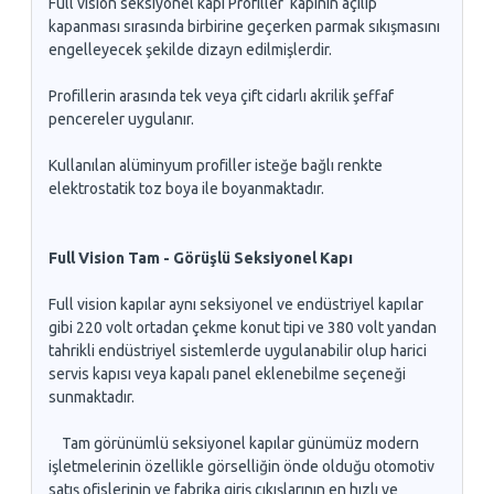
Full vision seksiyonel kapı Profiller kapının açılıp
kapanması sırasında birbirine geçerken parmak sıkışmasını
engelleyecek şekilde dizayn edilmişlerdir.
Profillerin arasında tek veya çift cidarlı akrilik şeffaf
pencereler uygulanır.
Kullanılan alüminyum profiller isteğe bağlı renkte
elektrostatik toz boya ile boyanmaktadır.
Full Vision Tam - Görüşlü Seksiyonel Kapı
Full vision kapılar aynı seksiyonel ve endüstriyel kapılar
gibi 220 volt ortadan çekme konut tipi ve 380 volt yandan
tahrikli endüstriyel sistemlerde uygulanabilir olup harici
servis kapısı veya kapalı panel eklenebilme seçeneği
sunmaktadır.
Tam görünümlü seksiyonel kapılar günümüz modern
işletmelerinin özellikle görselliğin önde olduğu otomotiv
satış ofislerinin ve fabrika giriş çıkışlarının en hızlı ve