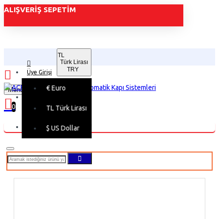
ALIŞVERIŞ SEPETIM
TL
Türk Lirası
TRY
Üye Girişi
€
Euro
Menu
Üye Kaydı
0
TL
Türk Lirası
Alışveriş sepetiniz boş!
$
US Dollar