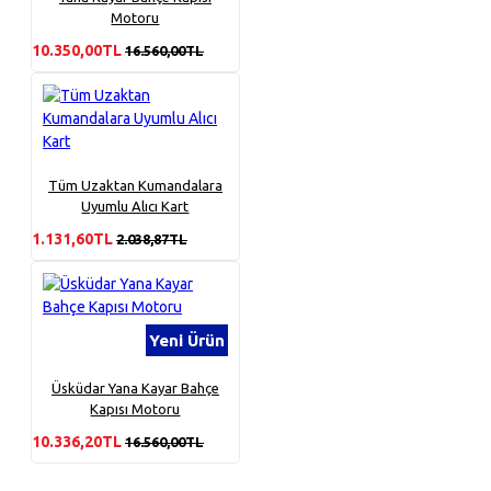
Motoru
10.350,00TL
16.560,00TL
Tüm Uzaktan Kumandalara
Uyumlu Alıcı Kart
1.131,60TL
2.038,87TL
Yeni Ürün
Üsküdar Yana Kayar Bahçe
Kapısı Motoru
10.336,20TL
16.560,00TL