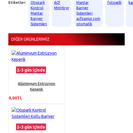
Etiketler:
Otopark
ACF
Mantar
fotoselli
ka
Kontrol
Mntrbryr
Bariyer
Mantar
Sistemleri
Bariyer
acfpanjur.com
Sistemleri
otomatik
DIĞER ÜRÜNLERIMIZ
2-3 gün içinde
Alüminyum Extrüzyon
Kepenk
0,00TL
2-3 gün içinde