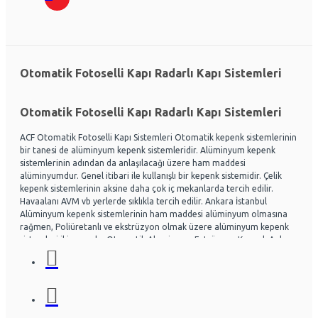
Otomatik Fotoselli Kapı Radarlı Kapı Sistemleri
Otomatik Fotoselli Kapı Radarlı Kapı Sistemleri
ACF Otomatik Fotoselli Kapı Sistemleri Otomatik kepenk sistemlerinin
bir tanesi de alüminyum kepenk sistemleridir. Alüminyum kepenk
sistemlerinin adından da anlaşılacağı üzere ham maddesi
alüminyumdur. Genel itibari ile kullanışlı bir kepenk sistemidir. Çelik
kepenk sistemlerinin aksine daha çok iç mekanlarda tercih edilir.
Havaalanı AVM vb yerlerde sıklıkla tercih edilir. Ankara İstanbul
Alüminyum kepenk sistemlerinin ham maddesi alüminyum olmasına
rağmen, Poliüretanlı ve ekstrüzyon olmak üzere alüminyum kepenk
sistemleri ikiye ayrılır. Otomatik Aluminyum Extrüzyon Kepenk Ankara
ve İstanbul başta olmak üzere Ülke genelinde hayli tercih
edilmektedir. Acf otomatik kapı sistemleri Otomatik kapı radarlı kapı,
fotoselli kapı, kepenk sistemleri, kollu bariyerler Alüminyum doğrama
ve Cephe sistemleri üzerine uzman ekip yapısıyla Montaj ve arıza
bakım onarım konusunda uzmandır. Ankara İstanbul Otomatik
Alüminyum kepenk belirli bir seviye darbelere kadar gayet dayanıklıdır.