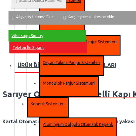
Stokta Olunca Haber Ver
39 mm Panjur Lameli
Alışveriş Listeme Ekle
Karşılaştırma listesine ekle
55 mm Panjur Lameli
Whatsapp Sipariş
Alüminyum Extrüzyon Panjur Sistemleri
Telefon İle Sipariş
Dıştan Takma Panjur Sistemleri
ÜRÜN BILGISI
MÜŞTERI YORUMLARI
MonoBlok Panjur Sistemleri
Sarıyer Otomatik Fotoselli Kapı 
Kepenk Sistemleri
Kartal Otomatik Fotoselli Kapı Servisi ; Anadolu yakası
Alüminyum Dolgulu Otomatik Kepenk