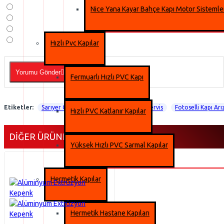
Nice Yana Kayar Bahçe Kapı Motor Sistemle
Hızlı Pvc Kapılar
Yorumu Gönder
Fermuarlı Hızlı PVC Kapı
Etiketler:
Sarıyer Otomatik Fotoselli Kapı Arıza Servis
Fotoselli Kapı Arı
Hızlı PVC Katlanır Kapılar
DIĞER ÜRÜNLERIMIZ
Yüksek Hızlı PVC Sarmal Kapılar
Hermetik Kapılar
Hermetik Hastane Kapıları