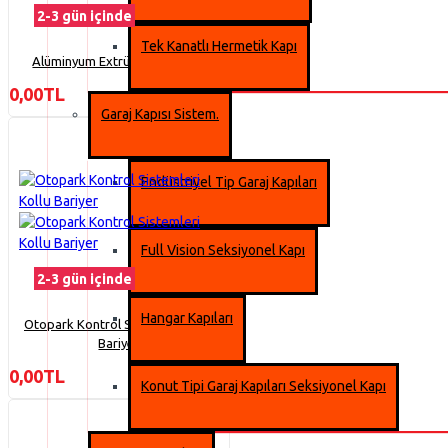
2-3 gün içinde
Tek Kanatlı Hermetik Kapı
Alüminyum Extrüzyon Kepenk
0,00TL
Garaj Kapısı Sistem.
Endüstriyel Tip Garaj Kapıları
Full Vision Seksiyonel Kapı
2-3 gün içinde
Hangar Kapıları
Otopark Kontrol Sistemleri Kollu
Bariyer
0,00TL
Konut Tipi Garaj Kapıları Seksiyonel Kapı