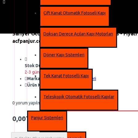
Çift Kanat Otomatik Fotoseli Kapı
2-3 gün içinde
Sarıyer Otomatik Fotoselli Kapı Arıza Servis - Fiyatı 
Doksan Derece Açılan Kapı Motorları
acfpanjur.com
Döner Kapı Sistemleri
Stok Durumu:
2-3 gün içinde
Tek Kanat Fotoselli Kapı
Marka:
Acf Otomatik Kapı Sistemleri
Ürün Kodu::
Fotoselli Kapı Arıza
Teleskopik Otomatik Fotoselli Kapılar
0 yorum yapılmış.
-
Yorum Yap
0,00TL
Panjur Sistemleri