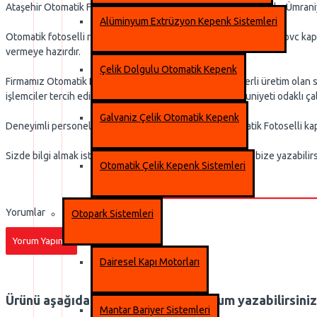
Ataşehir Otomatik Fotoselli Kapı Servisi , Ataşehir, Pendik, Tuzla, Ümra
Alüminyum Extrüzyon Kepenk Sistemleri
Otomatik fotoselli radarlı kapılarınız yada otomatik kepenk, hızlı pvc ka
vermeye hazırdır.
Çelik Dolgulu Otomatik Kepenk
Firmamız Otomatik Fotoselli Kapı sistemlerinde %100 yerli üretim olan son
işlemciler tercih ediyor. Bu sayede %100 müşteri memnuniyeti odaklı çal
Galvaniz Çelik Otomatik Kepenk
Deneyimli personellerimiz çeşitli marka ve model Otomatik Fotoselli kapı
Sizde bilgi almak isterseniz Whatsap İletişim Hattımızdan bize yazabilirs
Otomatik Çelik Kepenk Sistemleri
Yorumlar
Otopark Sistemleri
Yorum Yapınız
Dairesel Kapı Motorları
Ürünü aşağıdan puanlayabilir ve yorum yazabilirsiniz
Mantar Bariyer Sistemleri