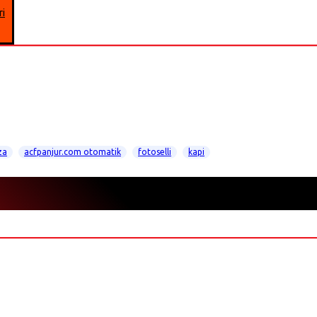
ri
za
acfpanjur.com otomatik
fotoselli
kapi