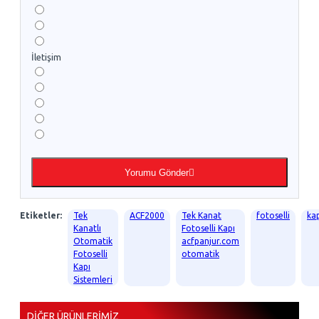
İletişim
Yorumu Gönder
Etiketler:
Tek
ACF2000
Tek Kanat
fotoselli
ka
Kanatlı
Fotoselli Kapı
Otomatik
acfpanjur.com
Fotoselli
otomatik
Kapı
Sistemleri
DIĞER ÜRÜNLERIMIZ