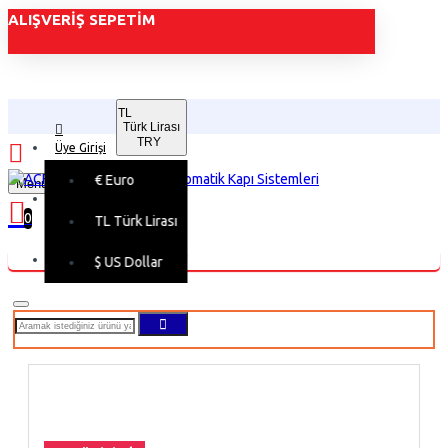
ALIŞVERIŞ SEPETIM
TL
Türk Lirası
TRY
Üye Girişi
€
Euro
Menu
Üye Kaydı
0
TL
Türk Lirası
Alışveriş sepetiniz boş!
$
US Dollar