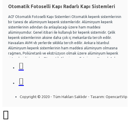
Otomatik Fotoselli Kapı Radarlı Kapı Sistemleri
ACF Otomatik Fotoselli Kapı Sistemleri Otomatik kepenk sistemlerinin
bir tanesi de alüminyum kepenk sistemleridir. Alüminyum kepenk
sistemlerinin adından da anlaşılacağı üzere ham maddesi
alüminyumdur. Genel itibari ile kullanışlı bir kepenk sistemidir. Çelik
kepenk sistemlerinin aksine daha çok iç mekanlarda tercih edilir.
Havaalanı AVM vb yerlerde sıklıkla tercih edilir. Ankara İstanbul
Alüminyum kepenk sistemlerinin ham maddesi alüminyum olmasına
rağmen, Poliüretanlı ve ekstrüzyon olmak üzere alüminyum kepenk
sistemleri ikiye ayrılır. Otomatik Aluminyum Extrüzyon Kepenk Ankara
ve İstanbul başta olmak üzere Ülke genelinde hayli tercih
edilmektedir. Acf otomatik kapı sistemleri Otomatik kapı radarlı kapı,
fotoselli kapı, kepenk sistemleri, kollu bariyerler Alüminyum doğrama
ve Cephe sistemleri üzerine uzman ekip yapısıyla Montaj ve arıza
bakım onarım konusunda uzmandır. Ankara İstanbul Otomatik
Alüminyum kepenk belirli bir seviye darbelere kadar gayet dayanıklıdır.
Özel olarak tasarlanabilen sistemlerde mevcuttur. Kullanıcının
Copyright © 2020 - Tüm Hakları Saklıdır - Tasarım: OpencartVip
isteğine göre bazı kısımları özelleştirilebilir. Yapının mimarisine uygun
olarak montajı gerçekleştirilir. Uzun ömürlü yapısı sayesinde herhangi
bir sorun olmadan yıllarca kullanılabilinir. Alüminyum kepenk
sistemleri araştırılırken ihtiyacın iyi analiz edilmesi gerekir. İşlemi
gerçekleştirecek firmaya, ihtiyaçlar detaylı bir şekilde anlatılırsa firma
konuya daha çok hakim olacaktır. Bft Deimos a600 Otomatik Bahçe