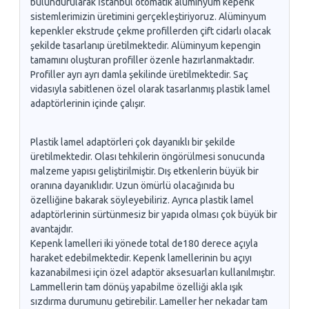
bulundurularak İstanbul otomatik alüminyum kepenk
sistemlerimizin üretimini gerçekleştiriyoruz. Alüminyum
kepenkler ekstrude çekme profillerden çift cidarlı olacak
şekilde tasarlanıp üretilmektedir. Alüminyum kepengin
tamamını oluşturan profiller özenle hazırlanmaktadır.
Profiller ayrı ayrı damla şekilinde üretilmektedir. Saç
vidasıyla sabitlenen özel olarak tasarlanmış plastik lamel
adaptörlerinin içinde çalışır.
Plastik lamel adaptörleri çok dayanıklı bir şekilde
üretilmektedir. Olası tehkilerin öngörülmesi sonucunda
malzeme yapısı geliştirilmiştir. Dış etkenlerin büyük bir
oranına dayanıklıdır. Uzun ömürlü olacağınıda bu
özelliğine bakarak söyleyebiliriz. Ayrıca plastik lamel
adaptörlerinin sürtünmesiz bir yapıda olması çok büyük bir
avantajdır.
Kepenk lamelleri iki yönede total de180 derece açıyla
haraket edebilmektedir. Kepenk lamellerinin bu açıyı
kazanabilmesi için özel adaptör aksesuarları kullanılmıştır.
Lammellerin tam dönüş yapabilme özelliği akla ışık
sızdırma durumunu getirebilir. Lameller her nekadar tam