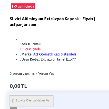
2-3 gün içinde
Sliviri Alüminyum Extrüzyon Kepenk - Fiyatı |
acfpanjur.com
Stok Durumu:
2-3 gün içinde
Marka:
Acf Otomatik Kapı Sistemleri
Ürün Kodu::
Extrüzyon lamel Ext-77
0 yorum yapılmış.
-
Yorum Yap
0,00TL
Whatsapp Sipariş
Stokta Olunca Haber Ver
Telefon İle Sipariş