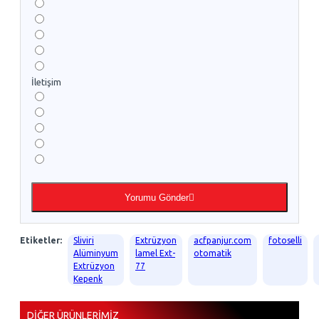
İletişim
Yorumu Gönder
Etiketler:
Sliviri
Extrüzyon
acfpanjur.com
fotoselli
Alüminyum
lamel Ext-
otomatik
Extrüzyon
77
Kepenk
DIĞER ÜRÜNLERIMIZ