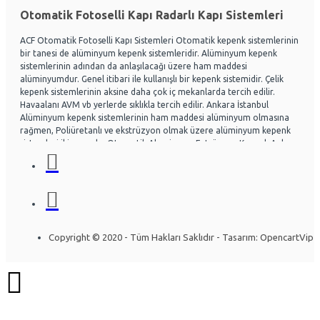
Otomatik Fotoselli Kapı Radarlı Kapı Sistemleri
ACF Otomatik Fotoselli Kapı Sistemleri Otomatik kepenk sistemlerinin
bir tanesi de alüminyum kepenk sistemleridir. Alüminyum kepenk
sistemlerinin adından da anlaşılacağı üzere ham maddesi
alüminyumdur. Genel itibari ile kullanışlı bir kepenk sistemidir. Çelik
kepenk sistemlerinin aksine daha çok iç mekanlarda tercih edilir.
Havaalanı AVM vb yerlerde sıklıkla tercih edilir. Ankara İstanbul
Alüminyum kepenk sistemlerinin ham maddesi alüminyum olmasına
rağmen, Poliüretanlı ve ekstrüzyon olmak üzere alüminyum kepenk
sistemleri ikiye ayrılır. Otomatik Aluminyum Extrüzyon Kepenk Ankara
ve İstanbul başta olmak üzere Ülke genelinde hayli tercih
edilmektedir. Acf otomatik kapı sistemleri Otomatik kapı radarlı kapı,
fotoselli kapı, kepenk sistemleri, kollu bariyerler Alüminyum doğrama
ve Cephe sistemleri üzerine uzman ekip yapısıyla Montaj ve arıza
bakım onarım konusunda uzmandır. Ankara İstanbul Otomatik
Alüminyum kepenk belirli bir seviye darbelere kadar gayet dayanıklıdır.
Özel olarak tasarlanabilen sistemlerde mevcuttur. Kullanıcının
Copyright © 2020 - Tüm Hakları Saklıdır - Tasarım: OpencartVip
isteğine göre bazı kısımları özelleştirilebilir. Yapının mimarisine uygun
olarak montajı gerçekleştirilir. Uzun ömürlü yapısı sayesinde herhangi
bir sorun olmadan yıllarca kullanılabilinir. Alüminyum kepenk
sistemleri araştırılırken ihtiyacın iyi analiz edilmesi gerekir. İşlemi
gerçekleştirecek firmaya, ihtiyaçlar detaylı bir şekilde anlatılırsa firma
konuya daha çok hakim olacaktır. Bft Deimos a600 Otomatik Bahçe