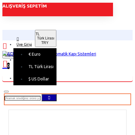
ALIŞVERIŞ SEPETIM
TL
Türk Lirası
TRY
Üye Girişi
€
Euro
Menu
Üye Kaydı
0
TL
Türk Lirası
Alışveriş sepetiniz boş!
$
US Dollar