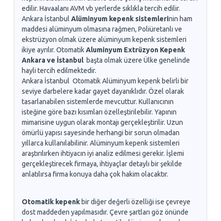
edilir. Havaalanı AVM vb yerlerde sıklıkla tercih edilir.
Ankara İstanbul
Alüminyum kepenk sistemleri
nin ham
maddesi alüminyum olmasına rağmen, Poliüretanlı ve
ekstrüzyon olmak üzere alüminyum kepenk sistemleri
ikiye ayrılır. Otomatik
Aluminyum Extrüzyon Kepenk
Ankara ve İstanbul
başta olmak üzere Ülke genelinde
hayli tercih edilmektedir.
Ankara İstanbul Otomatik Alüminyum kepenk belirli bir
seviye darbelere kadar gayet dayanıklıdır. Özel olarak
tasarlanabilen sistemlerde mevcuttur. Kullanıcının
isteğine göre bazı kısımları özelleştirilebilir. Yapının
mimarisine uygun olarak montajı gerçekleştirilir. Uzun
ömürlü yapısı sayesinde herhangi bir sorun olmadan
yıllarca kullanılabilinir. Alüminyum kepenk sistemleri
araştırılırken ihtiyacın iyi analiz edilmesi gerekir. İşlemi
gerçekleştirecek firmaya, ihtiyaçlar detaylı bir şekilde
anlatılırsa firma konuya daha çok hakim olacaktır.
Otomatik kepenk
bir diğer değerli özelliği ise çevreye
dost maddeden yapılmasıdır. Çevre şartları göz önünde