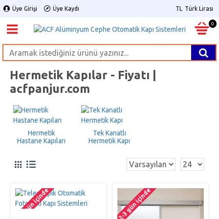
Üye Girişi
Üye Kaydı
TL
Türk Lirası
0
Hermetik Kapılar - Fiyatı |
acfpanjur.com
Hermetik
Tek Kanatlı
Hastane Kapıları
Hermetik Kapı
2-3 gün içinde
2-3 gün içinde