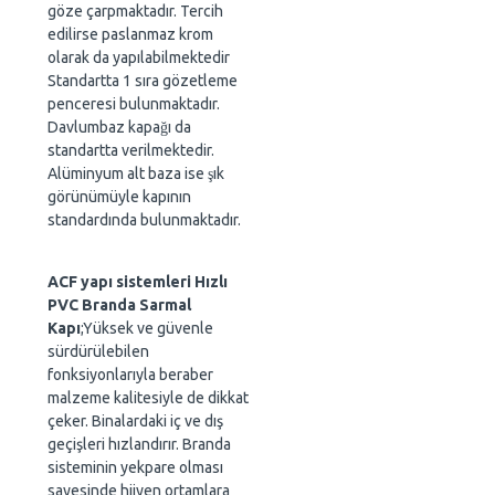
göze çarpmaktadır. Tercih
edilirse paslanmaz krom
olarak da yapılabilmektedir
Standartta 1 sıra gözetleme
penceresi bulunmaktadır.
Davlumbaz kapağı da
standartta verilmektedir.
Alüminyum alt baza ise şık
görünümüyle kapının
standardında bulunmaktadır.
ACF yapı sistemleri Hızlı
PVC Branda Sarmal
Kapı
;Yüksek ve güvenle
sürdürülebilen
fonksiyonlarıyla beraber
malzeme kalitesiyle de dikkat
çeker. Binalardaki iç ve dış
geçişleri hızlandırır. Branda
sisteminin yekpare olması
sayesinde hijyen ortamlara