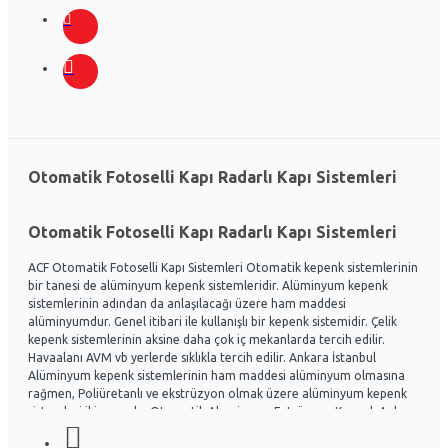
Otomatik Fotoselli Kapı Radarlı Kapı Sistemleri
Otomatik Fotoselli Kapı Radarlı Kapı Sistemleri
ACF Otomatik Fotoselli Kapı Sistemleri Otomatik kepenk sistemlerinin
bir tanesi de alüminyum kepenk sistemleridir. Alüminyum kepenk
sistemlerinin adından da anlaşılacağı üzere ham maddesi
alüminyumdur. Genel itibari ile kullanışlı bir kepenk sistemidir. Çelik
kepenk sistemlerinin aksine daha çok iç mekanlarda tercih edilir.
Havaalanı AVM vb yerlerde sıklıkla tercih edilir. Ankara İstanbul
Alüminyum kepenk sistemlerinin ham maddesi alüminyum olmasına
rağmen, Poliüretanlı ve ekstrüzyon olmak üzere alüminyum kepenk
sistemleri ikiye ayrılır. Otomatik Aluminyum Extrüzyon Kepenk Ankara
ve İstanbul başta olmak üzere Ülke genelinde hayli tercih
edilmektedir. Acf otomatik kapı sistemleri Otomatik kapı radarlı kapı,