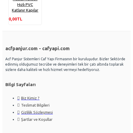
Hızlı PVC
Katlanır Kapılar
0,00TL
acfpanjur.com - cafyapi.com
Acf Panjur Sistemleri Caf Yapı Firmasının bir kuruluşudur. Bizler Sektörde
edinmiş olduğumuz tecrübe ve deneyimleri tek bir çatı altında toplarak
sizlere daha kaliteli ve hızlı hizmet vermeyi hedefliyoruz.
Bilgi Sayfaları
Biz Kimiz ?
Teslimat Bilgileri
Gizlilik Sözleşmesi
Şartlar ve Koşullar