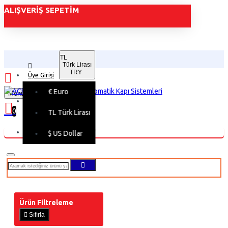
ALIŞVERIŞ SEPETIM
TL
Türk Lirası
TRY
Üye Girişi
€
Euro
Menu
Üye Kaydı
0
TL
Türk Lirası
Alışveriş sepetiniz boş!
$
US Dollar
Ürün Filtreleme
Sıfırla