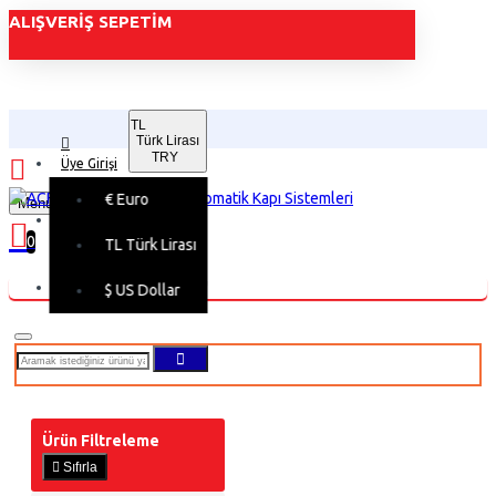
ALIŞVERIŞ SEPETIM
TL
Türk Lirası
TRY
Üye Girişi
€
Euro
Menu
Üye Kaydı
0
TL
Türk Lirası
Alışveriş sepetiniz boş!
$
US Dollar
Ürün Filtreleme
Sıfırla