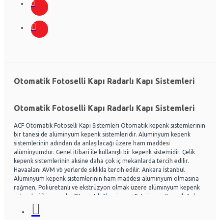
Otomatik Fotoselli Kapı Radarlı Kapı Sistemleri
Otomatik Fotoselli Kapı Radarlı Kapı Sistemleri
ACF Otomatik Fotoselli Kapı Sistemleri Otomatik kepenk sistemlerinin
bir tanesi de alüminyum kepenk sistemleridir. Alüminyum kepenk
sistemlerinin adından da anlaşılacağı üzere ham maddesi
alüminyumdur. Genel itibari ile kullanışlı bir kepenk sistemidir. Çelik
kepenk sistemlerinin aksine daha çok iç mekanlarda tercih edilir.
Havaalanı AVM vb yerlerde sıklıkla tercih edilir. Ankara İstanbul
Alüminyum kepenk sistemlerinin ham maddesi alüminyum olmasına
rağmen, Poliüretanlı ve ekstrüzyon olmak üzere alüminyum kepenk
sistemleri ikiye ayrılır. Otomatik Aluminyum Extrüzyon Kepenk Ankara
ve İstanbul başta olmak üzere Ülke genelinde hayli tercih
edilmektedir. Acf otomatik kapı sistemleri Otomatik kapı radarlı kapı,