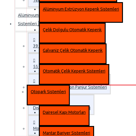
Teleskopik Otomatik Fotoselli Kapılar
Alüminyum Extrüzyon Kepenk Sistemleri
Alüminyum Panjur
Sistemleri
Çelik Dolgulu Otomatik Kepenk
39 mm Panjur Lameli
Galvaniz Çelik Otomatik Kepenk
55 mm Panjur Lameli
Otomatik Çelik Kepenk Sistemleri
Alüminyum Extrüzyon Panjur Sistemleri
Otopark Sistemleri
Dıştan Takma Panjur Sistemleri
Dairesel Kapı Motorları
MonoBlok Panjur Sistemleri
Mantar Bariyer Sistemleri