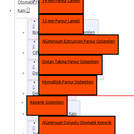
39 mm Panjur Lameli
Otomatik Fotoselli
Kapı
55 mm Panjur Lameli
Breakout Fotoselli Kapı Sistemleri
Alüminyum Extrüzyon Panjur Sistemleri
Çift Kanat Otomatik Fotoseli Kapı
Dıştan Takma Panjur Sistemleri
Doksan Derece Açılan Kapı Motorları
MonoBlok Panjur Sistemleri
Döner Kapı Sistemleri
Kepenk Sistemleri
Tek Kanat Fotoselli Kapı
Alüminyum Dolgulu Otomatik Kepenk