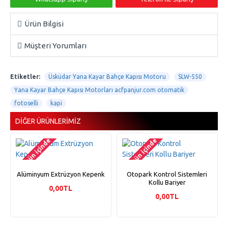
Ürün Bilgisi
Müşteri Yorumları
Etiketler:
Üsküdar Yana Kayar Bahçe Kapısı Motoru
SLW-550
Yana Kayar Bahçe Kapısı Motorları acfpanjur.com otomatik
fotoselli
kapi
DIĞER ÜRÜNLERIMIZ
2-3 gün içinde
2-3 gün içinde
Alüminyum Extrüzyon Kepenk
Otopark Kontrol Sistemleri
Kollu Bariyer
0,00TL
0,00TL