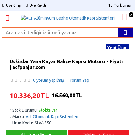
Üye Girişi
Üye Kaydı
TL
Türk Lirası
0
Yeni Ürün
Üsküdar Yana Kayar Bahçe Kapısı Motoru - Fiyatı
| acfpanjur.com
0 yorum yapılmış.
-
Yorum Yap
10.336,20TL
16.560,00TL
Stok Durumu:
Stokta var
Marka:
Acf Otomatik Kapı Sistemleri
Ürün Kodu::
SLW-550
Whatsapp Sipariş
Telefon İle Sipariş