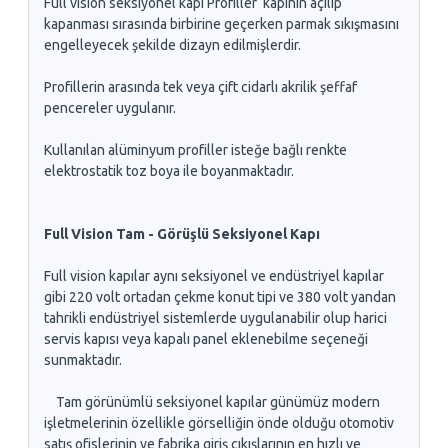
Full vision seksiyonel kapı Profiller kapının açılıp
kapanması sırasında birbirine geçerken parmak sıkışmasını
engelleyecek şekilde dizayn edilmişlerdir.
Profillerin arasında tek veya çift cidarlı akrilik şeffaf
pencereler uygulanır.
Kullanılan alüminyum profiller isteğe bağlı renkte
elektrostatik toz boya ile boyanmaktadır.
Full Vision Tam - Görüşlü Seksiyonel Kapı
Full vision kapılar aynı seksiyonel ve endüstriyel kapılar
gibi 220 volt ortadan çekme konut tipi ve 380 volt yandan
tahrikli endüstriyel sistemlerde uygulanabilir olup harici
servis kapısı veya kapalı panel eklenebilme seçeneği
sunmaktadır.
Tam görünümlü seksiyonel kapılar günümüz modern
işletmelerinin özellikle görselliğin önde olduğu otomotiv
satış ofislerinin ve fabrika giriş çıkışlarının en hızlı ve