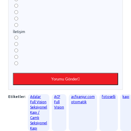
İletişim
Yorumu Gönder
Etiketler:
Adalar
ACF
acfpanjur.com
fotoselli
kapi
Full Vision
Full
otomatik
Seksiyonel
Vision
Kapı /
Camlı
Seksiyonel
Kapı