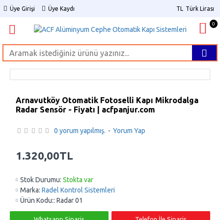
Üye Girişi
Üye Kaydı
TL
Türk Lirası
0
Arnavutköy Otomatik Fotoselli Kapı Mikrodalga
Radar Sensör - Fiyatı | acfpanjur.com
0 yorum yapılmış.
-
Yorum Yap
1.320,00TL
Stok Durumu:
Stokta var
Marka:
Radel Kontrol Sistemleri
Ürün Kodu::
Radar 01
Whatsapp Sipariş
Telefon İle Sipariş