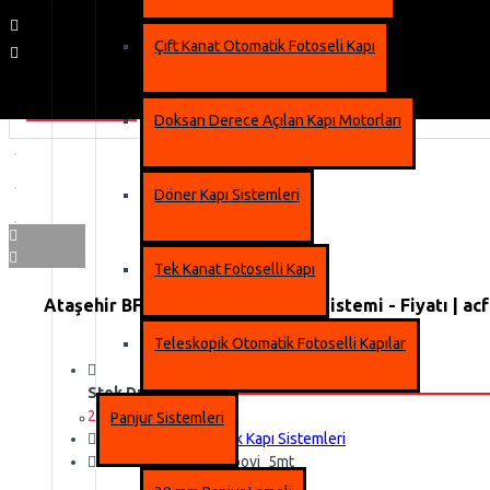
Çift Kanat Otomatik Fotoseli Kapı
2-3 gün içinde
Doksan Derece Açılan Kapı Motorları
Döner Kapı Sistemleri
Tek Kanat Fotoselli Kapı
Ataşehir BFT Movi Kollu Bariyer Sistemi - Fiyatı | ac
Teleskopik Otomatik Fotoselli Kapılar
Stok Durumu:
2-3 gün içinde
Panjur Sistemleri
Marka:
BFT Otomatik Kapı Sistemleri
Ürün Kodu::
BFT_Moovi_5mt