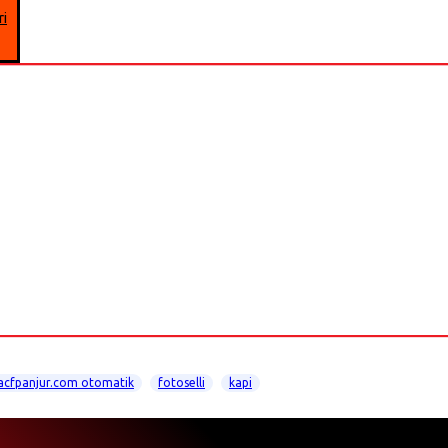
ri
acfpanjur.com otomatik
fotoselli
kapi