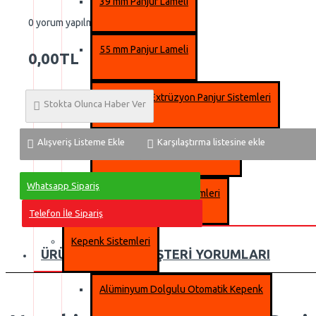
39 mm Panjur Lameli
0 yorum yapılmış.
-
Yorum Yap
55 mm Panjur Lameli
0,00TL
Alüminyum Extrüzyon Panjur Sistemleri
Stokta Olunca Haber Ver
Alışveriş Listeme Ekle
Karşılaştırma listesine ekle
Dıştan Takma Panjur Sistemleri
Whatsapp Sipariş
MonoBlok Panjur Sistemleri
Telefon İle Sipariş
Kepenk Sistemleri
ÜRÜN BILGISI
MÜŞTERI YORUMLARI
Alüminyum Dolgulu Otomatik Kepenk