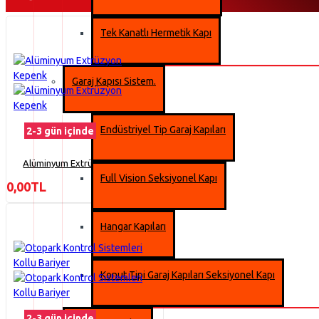
Tek Kanatlı Hermetik Kapı
Garaj Kapısı Sistem.
Endüstriyel Tip Garaj Kapıları
2-3 gün içinde
Alüminyum Extrüzyon Kepenk
Full Vision Seksiyonel Kapı
0,00TL
Hangar Kapıları
Konut Tipi Garaj Kapıları Seksiyonel Kapı
2-3 gün içinde