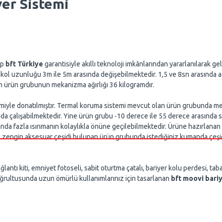
yer Sistemi
up
bft Türkiye
garantisiyle akıllı teknoloji imkânlarından yararlanılarak gel
m kol uzunluğu 3m ile 5m arasında değişebilmektedir. 1,5 ve 8sn arasında 
an ürün grubunun mekanizma ağırlığı 36 kilogramdır.
stemiyle donatılmıştır. Termal koruma sistemi mevcut olan ürün grubunda me
nda çalışabilmektedir. Yine ürün grubu -10 derece ile 55 derece arasında 
ında fazla ısınmanın kolaylıkla önüne geçilebilmektedir. Ürüne hazırlanan
lik zengin aksesuar çeşidi bulunan ürün grubunda istediğiniz kumanda çeş
antı kiti, emniyet fotoseli, sabit oturtma çatalı, bariyer kolu perdesi, tab
z doğrultusunda uzun ömürlü kullanımlarınız için tasarlanan
bft moovi bariy