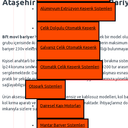
Ataşehir BFT Movi 60 Kollu Bari
Alüminyum Extrüzyon Kepenk Sistemleri
Çelik Dolgulu Otomatik Kepenk
Bft movi bariyer
her türlü ihtiyacınıza cevap verebilecek bir model ol
grubu içerisinde iki farklı model bulunmakla birlikte bariyerin maksimu
Galvaniz Çelik Otomatik Kepenk
bariyer 230v elektrikle çalışmaktadır. Akü ile çalışma özelliği bulunmay
Kişisel anahtarlı bir yapıya sahip olan ürün hızlı tip serbest bırakma si
İp24 koruma sınıfında yerini alan ürün grubu günde 600- 1200 tur arası
Otomatik Çelik Kepenk Sistemleri
sergilemektedir. Dahili tip havalandırma sistemiyle ürün çalışması esnas
pratik bir şekilde monte edilebilmektedir. Farklı uygulamalarınıza yöne
sağlayabilirsiniz.
Otopark Sistemleri
Ürün aksesuarları arasında flaşör antensiz ve kablosuz modelleri, kol bağl
kol kırma aparatı ve çeşitli bariyer kolları bulunmaktadır. İhtiyaçlarını
Dairesel Kapı Motorları
imkanıyla sizlere sunulmaktadır.
Mantar Bariyer Sistemleri