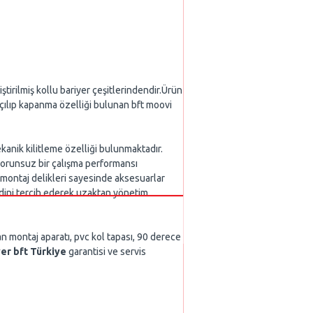
iştirilmiş kollu bariyer çeşitlerindendir.Ürün
açılıp kapanma özelliği bulunan bft moovi
kanik kilitleme özelliği bulunmaktadır.
sorunsuz bir çalışma performansı
 montaj delikleri sayesinde aksesuarlar
idini tercih ederek uzaktan yönetim
an montaj aparatı, pvc kol tapası, 90 derece
er bft Türkiye
garantisi ve servis