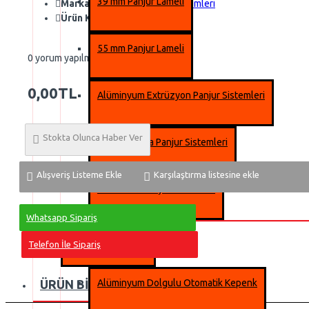
39 mm Panjur Lameli
Marka:
Acf Otomatik Kapı Sistemleri
Ürün Kodu::
ACF HangarKapısı
55 mm Panjur Lameli
0 yorum yapılmış.
-
Yorum Yap
0,00TL
Alüminyum Extrüzyon Panjur Sistemleri
Stokta Olunca Haber Ver
Dıştan Takma Panjur Sistemleri
Alışveriş Listeme Ekle
Karşılaştırma listesine ekle
MonoBlok Panjur Sistemleri
Whatsapp Sipariş
Kepenk Sistemleri
Telefon İle Sipariş
ÜRÜN BILGISI
Alüminyum Dolgulu Otomatik Kepenk
MÜŞTERI YORUMLARI