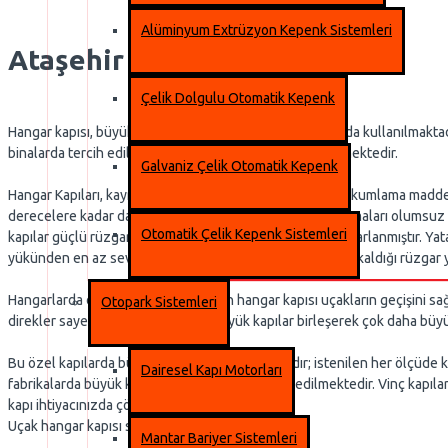
Alüminyum Extrüzyon Kepenk Sistemleri
Ataşehir Hangar Kapısı
Çelik Dolgulu Otomatik Kepenk
Hangar kapısı, büyük ölçülerde kapı açıklığı olan binalarda kullanılmakta
binalarda tercih edilmektedir. Mega kapı olarak da bilinmektedir.
Galvaniz Çelik Otomatik Kepenk
Hangar Kapıları, kaynak ve bileme kaynaklı kıvılcım ya da kumlama maddele
derecelere kadar dayanıklıdır. En çok karşılaşılan ve çalışmaları olums
Otomatik Çelik Kepenk Sistemleri
kapılar güçlü rüzgar yükünü minimize edecek şekilde tasarlanmıştır. Yata
yükünden en az seviyede etkilenmiş olur. Tesisin maruz kaldığı rüzgar yü
Hangarlarda da oldukça tercih edilen hangar kapısı uçakların geçişini sa
Otopark Sistemleri
direkler sayesinde yan yana olan büyük kapılar birleşerek çok daha büyük
Bu özel kapılarda büyüklük neredeyse sınırsızdır; istenilen her ölçüde ka
Dairesel Kapı Motorları
fabrikalarda büyük kapılarınızı kapatmak tercih edilmektedir. Vinç kapıla
kapı ihtiyacınızda çözüm ortağınızız.
Uçak hangar kapısı sistemleri
Mantar Bariyer Sistemleri