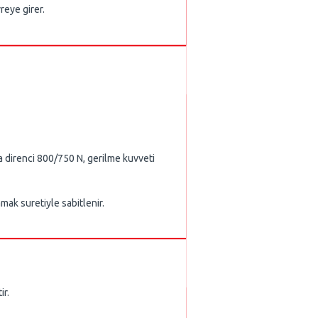
eye girer.
irenci 800/750 N, gerilme kuvveti
ak suretiyle sabitlenir.
ir.