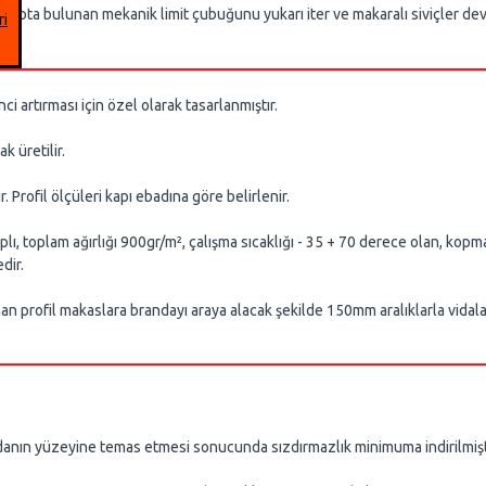
ulunan mekanik limit çubuğunu yukarı iter ve makaralı siviçler devr
ri
rtırması için özel olarak tasarlanmıştır.
üretilir.
fil ölçüleri kapı ebadına göre belirlenir.
 ağırlığı 900gr/m², çalışma sıcaklığı - 35 + 70 derece olan, kopma d
dir.
rofil makaslara brandayı araya alacak şekilde 150mm aralıklarla vidalam
anın yüzeyine temas etmesi sonucunda sızdırmazlık minimuma indirilmişt