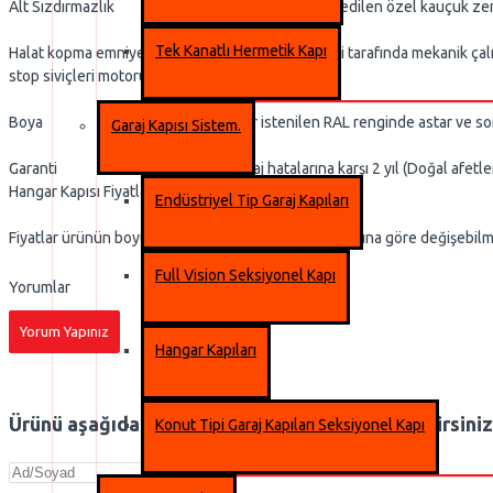
Alt Sızdırmazlık Alt taşıyıcı makasa monte edilen özel kauçuk zemin
Tek Kanatlı Hermetik Kapı
Halat kopma emniyeti Alt taşıyıcı makasın her iki tarafında mekanik çalış
stop siviçleri motoru durdurur.
Boya Metal Aksamlar istenilen RAL renginde astar ve son kat
Garaj Kapısı Sistem.
Garanti İmalat ve montaj hatalarına karşı 2 yıl (Doğal afetler ve k
Hangar Kapısı Fiyatları
Endüstriyel Tip Garaj Kapıları
Fiyatlar ürünün boyutuna, istenilen ürüne ve ayrıntısına göre değişebilmek
Full Vision Seksiyonel Kapı
Yorumlar
Yorum Yapınız
Hangar Kapıları
Ürünü aşağıdan puanlayabilir ve yorum yazabilirsiniz
Konut Tipi Garaj Kapıları Seksiyonel Kapı