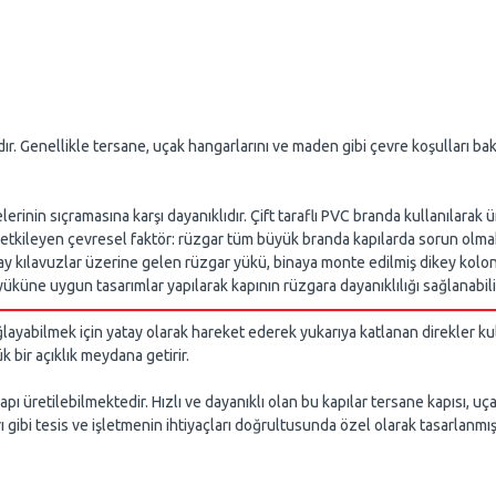
dır. Genellikle tersane, uçak hangarlarını ve maden gibi çevre koşulları b
rinin sıçramasına karşı dayanıklıdır. Çift taraflı PVC branda kullanılarak 
uz etkileyen çevresel faktör: rüzgar tüm büyük branda kapılarda sorun olma
y kılavuzlar üzerine gelen rüzgar yükü, binaya monte edilmiş dikey kolonla
küne uygun tasarımlar yapılarak kapının rüzgara dayanıklılığı sağlanabili
ğlayabilmek için yatay olarak hareket ederek yukarıya katlanan direkler ku
 bir açıklık meydana getirir.
pı üretilebilmektedir. Hızlı ve dayanıklı olan bu kapılar tersane kapısı, uç
rı gibi tesis ve işletmenin ihtiyaçları doğrultusunda özel olarak tasarlanm