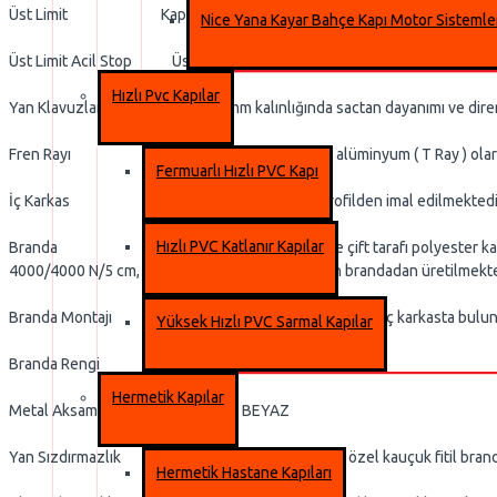
Üst Limit Kapı açılmasını tamamladığında en üst makas üst grupta b
Nice Yana Kayar Bahçe Kapı Motor Sistemle
Üst Limit Acil Stop Üst limit arızası durumunda devreye girer.
Hızlı Pvc Kapılar
Yan Klavuzlar 10 ile 15 mm kalınlığında sactan dayanımı ve direnci a
Fren Rayı 15 mm Et kalınlığında özel alüminyum ( T Ray ) olarak 
Fermuarlı Hızlı PVC Kapı
İç Karkas İç taşıyıcı makaslar kutu profilden imal edilmektedir. Pro
Hızlı PVC Katlanır Kapılar
Branda MEHLER marka 1100 Denye çift tarafı polyester kaplı, toplam
4000/4000 N/5 cm, yapışma kuvveti 100 N/5 olan brandadan üretilmekte
Branda Montajı Özel alüminyum çıta profillerin, iç karkasta bulunan p
Yüksek Hızlı PVC Sarmal Kapılar
Branda Rengi RAL
Hermetik Kapılar
Metal Aksam Rengi RAL 9002 BEYAZ
Yan Sızdırmazlık Klavuzların her iki yanında özel kauçuk fitil brand
Hermetik Hastane Kapıları