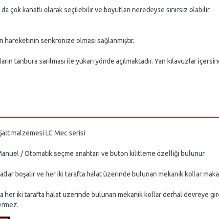
da çok kanatlı olarak seçilebilir ve boyutları neredeyse sınırsız olabilir.
areketinin senkronize olması sağlanmıştır.
 tanbura sarılması ile yukarı yönde açılmaktadır. Yan kılavuzlar içersind
alt malzemesi LC Mec serisi
/ Otomatik seçme anahtarı ve buton kilitleme özelliği bulunur.
lır ve her iki tarafta halat üzerinde bulunan mekanik kollar makaralı
iki tarafta halat üzerinde bulunan mekanik kollar derhal devreye girer 
ermez.