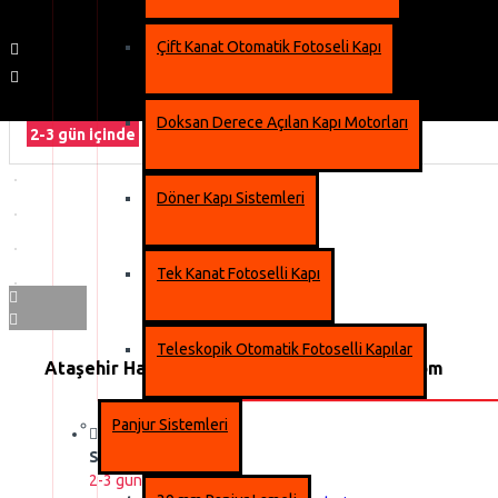
Çift Kanat Otomatik Fotoseli Kapı
Doksan Derece Açılan Kapı Motorları
2-3 gün içinde
Döner Kapı Sistemleri
Tek Kanat Fotoselli Kapı
Teleskopik Otomatik Fotoselli Kapılar
Ataşehir Hangar Kapısı - Fiyatı | acfpanjur.com
Panjur Sistemleri
Stok Durumu:
2-3 gün içinde