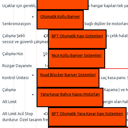
Uçaklar için gerekli, genellikle çok geniş olan uçak hangar kapıları tek ya 
Otomatik Kollu Bariyer
Senkronizasyon Tamburlar ve bunlara bağlı dişliler ile motorların h
Çalışma Şekli Çift motor kullanılarak her iki taraftan çelik halatların
BFT Otomatik Kapı Sistemleri
sessiz ve güvenli çalışması sağlanmıştır.
Çalışma Hızı 10-12 m/dk
Nice Kollu Bariyer Sistemleri
Rüzgar Dayanımı 140 km/s
Road Blocker Bariyer Sistemleri
Kontrol Ünitesi Özel tasarım koruma sınıfı IP 65 saç kasa pano. Ş
Çalışma Buton kontröllü ( Açma - Acil Stop - Kapama ) ve Manuel 
Yana Kayar Bahçe Kapısı Motorları
Alt Limit Kapı kapanmasını tamamladığında gergin olan halatlar boşa
Alt Limit Acil Stop Dış etkenler sonucu halatın kopması durumunda her 
BFT Otomatik Yana Kayar Kapı Sistemleri
durdurur. Özel tasarım fren mekanizması kapının kapanmasına olanak v