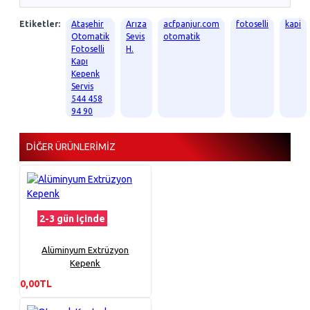
Etiketler:
Ataşehir
Arıza
acfpanjur.com
fotoselli
kapi
Otomatik
Sevis
otomatik
Fotoselli
H.
Kapı
Kepenk
Servis
544 458
94 90
DIĞER ÜRÜNLERIMIZ
2-3 gün içinde
Alüminyum Extrüzyon
Kepenk
0,00TL