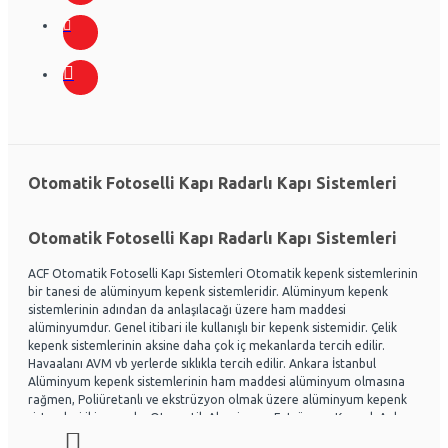
Otomatik Fotoselli Kapı Radarlı Kapı Sistemleri
Otomatik Fotoselli Kapı Radarlı Kapı Sistemleri
ACF Otomatik Fotoselli Kapı Sistemleri Otomatik kepenk sistemlerinin
bir tanesi de alüminyum kepenk sistemleridir. Alüminyum kepenk
sistemlerinin adından da anlaşılacağı üzere ham maddesi
alüminyumdur. Genel itibari ile kullanışlı bir kepenk sistemidir. Çelik
kepenk sistemlerinin aksine daha çok iç mekanlarda tercih edilir.
Havaalanı AVM vb yerlerde sıklıkla tercih edilir. Ankara İstanbul
Alüminyum kepenk sistemlerinin ham maddesi alüminyum olmasına
rağmen, Poliüretanlı ve ekstrüzyon olmak üzere alüminyum kepenk
sistemleri ikiye ayrılır. Otomatik Aluminyum Extrüzyon Kepenk Ankara
ve İstanbul başta olmak üzere Ülke genelinde hayli tercih