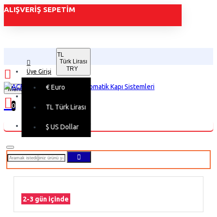
ALIŞVERIŞ SEPETIM
TL
Türk Lirası
TRY
Üye Girişi
€
Euro
Menu
Üye Kaydı
0
TL
Türk Lirası
Alışveriş sepetiniz boş!
$
US Dollar
2-3 gün içinde