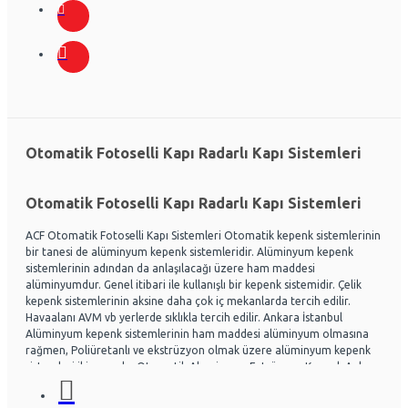
Otomatik Fotoselli Kapı Radarlı Kapı Sistemleri
Otomatik Fotoselli Kapı Radarlı Kapı Sistemleri
ACF Otomatik Fotoselli Kapı Sistemleri Otomatik kepenk sistemlerinin
bir tanesi de alüminyum kepenk sistemleridir. Alüminyum kepenk
sistemlerinin adından da anlaşılacağı üzere ham maddesi
alüminyumdur. Genel itibari ile kullanışlı bir kepenk sistemidir. Çelik
kepenk sistemlerinin aksine daha çok iç mekanlarda tercih edilir.
Havaalanı AVM vb yerlerde sıklıkla tercih edilir. Ankara İstanbul
Alüminyum kepenk sistemlerinin ham maddesi alüminyum olmasına
rağmen, Poliüretanlı ve ekstrüzyon olmak üzere alüminyum kepenk
sistemleri ikiye ayrılır. Otomatik Aluminyum Extrüzyon Kepenk Ankara
ve İstanbul başta olmak üzere Ülke genelinde hayli tercih
edilmektedir. Acf otomatik kapı sistemleri Otomatik kapı radarlı kapı,