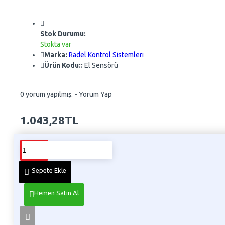
Stok Durumu:
Stokta var
Marka:
Radel Kontrol Sistemleri
Ürün Kodu::
El Sensörü
0 yorum yapılmış.
-
Yorum Yap
1.043,28TL
Whatsapp Sipariş
Telefon İle Sipariş
Sepete Ekle
Hemen Satın Al
Ürün Bilgisi