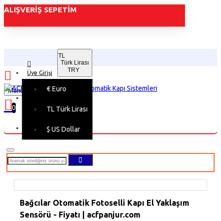
ALIŞVERIŞ SEPETIM
TL
Türk Lirası
TRY
Üye Girişi
€
Euro
Menu
Üye Kaydı
0
TL
Türk Lirası
Alışveriş sepetiniz boş!
$
US Dollar
Bağcılar Otomatik Fotoselli Kapı El Yaklaşım
Sensörü - Fiyatı | acfpanjur.com