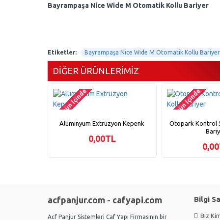
Bayrampaşa Nice Wide M Otomatik Kollu Bariyer
Etiketler:
Bayrampaşa Nice Wide M Otomatik Kollu Bariyer
DIĞER ÜRÜNLERIMIZ
2-3 gün içinde
2-3 gün içinde
Alüminyum Extrüzyon Kepenk
Otopark Kontrol S
Bari
0,00TL
0,0
acfpanjur.com - cafyapi.com
Bilgi S
Biz Kim
Acf Panjur Sistemleri Caf Yapı Firmasının bir