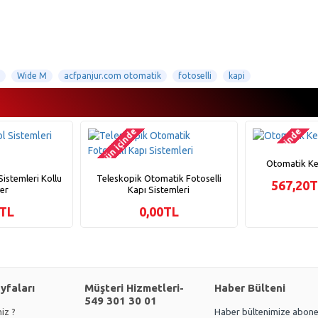
Wide M
acfpanjur.com otomatik
fotoselli
kapi
2-3 gün içinde
2-3 gün içinde
Otomatik Kep
istemleri Kollu
Teleskopik Otomatik Fotoselli
567,20
yer
Kapı Sistemleri
0TL
0,00TL
ayfaları
Müşteri Hizmetleri-
Haber Bülteni
549 301 30 01
iz ?
Haber bültenimize abone 