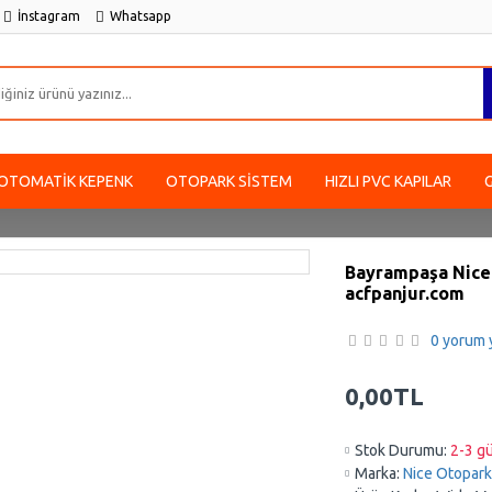
İnstagram
Whatsapp
OTOMATIK KEPENK
OTOPARK SISTEM
HIZLI PVC KAPILAR
Bayrampaşa Nice 
acfpanjur.com
0 yorum y
0,00TL
Stok Durumu:
2-3 gü
Marka:
Nice Otopark