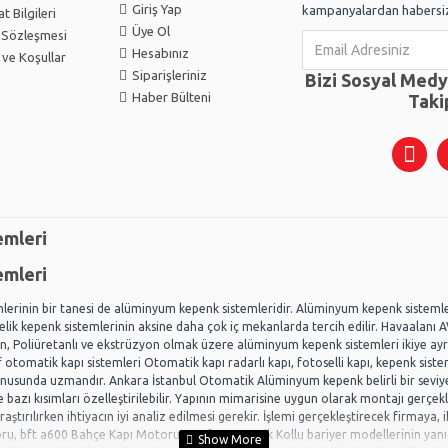
Giriş Yap
kampanyalardan habersiz
t Bilgileri
Üye Ol
k Sözleşmesi
Hesabınız
 ve Koşullar
Siparişleriniz
Bizi Sosyal Med
Haber Bülteni
Taki
emleri
emleri
lerinin bir tanesi de alüminyum kepenk sistemleridir. Alüminyum kepenk sisteml
 Çelik kepenk sistemlerinin aksine daha çok iç mekanlarda tercih edilir. Havaalanı 
 Poliüretanlı ve ekstrüzyon olmak üzere alüminyum kepenk sistemleri ikiye ayr
 otomatik kapı sistemleri Otomatik kapı radarlı kapı, fotoselli kapı, kepenk sis
usunda uzmandır. Ankara İstanbul Otomatik Alüminyum kepenk belirli bir seviye 
 bazı kısımları özelleştirilebilir. Yapının mimarisine uygun olarak montajı gerçekl
ştırılırken ihtiyacın iyi analiz edilmesi gerekir. İşlemi gerçekleştirecek firmaya, 
, bft a600 Bahçe Kapı Motoru ve Bft otomatik Kollu bariyer modellerinin yanı s