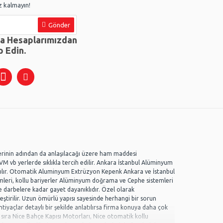
 kalmayın!
Gönder
ya Hesaplarımızdan
p Edin.
erinin adından da anlaşılacağı üzere ham maddesi
AVM vb yerlerde sıklıkla tercih edilir. Ankara İstanbul Alüminyum
ılır. Otomatik Aluminyum Extrüzyon Kepenk Ankara ve İstanbul
temleri, kollu bariyerler Alüminyum doğrama ve Cephe sistemleri
darbelere kadar gayet dayanıklıdır. Özel olarak
eştirilir. Uzun ömürlü yapısı sayesinde herhangi bir sorun
ihtiyaçlar detaylı bir şekilde anlatılırsa firma konuya daha çok
ıra Nice Bahçe Kapısı Motorları, Nice otomatik kollu