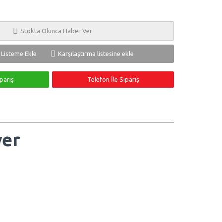
Stokta Olunca Haber Ver
ş Listeme Ekle
Karşılaştırma listesine ekle
pariş
Telefon İle Sipariş
yer