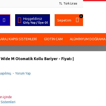
TL
Türk Lirası
0
Hoşgeldiniz
Sepetim
Giriş Yap / Üye Ol
GARAJ KAPISI SISTEMLERI
GIOTIN CAM
ALÜMINYUM DOĞRAMA
Wide M Otomatik Kollu Bariyer - Fiyatı |
apılmış.
-
Yorum Yap
n içinde
 Sistemleri