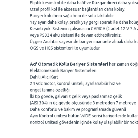
Eliptik kesim kol ile daha hafif ve Rüzgar direci daha yüks
Özel profil kol ile aksesuar bağlantıları daha kolay.
Bariyer kolu hem sağa hem de sola takılabilir.
Yay ayarı daha kolay, pratik yay gergi aparatı ile daha kola
Kesinti yok: Sistemin çalışmasını CARICA (2 adet 12 V 7 A a
veya PS324 akü sistemi ile devam ettirebilirsiniz.
Üçgen Anahtar sayesinde bariyeri manuele almak daha k
OGS ve HGS sistemleri ile uyumludur.
Acf Otomatik Kollu Bariyer Sistemleri
her zaman doğr
Elektromekanik Bariyer Sistemeleri
Dahili Alıcı Kart
24 Vdc motor, kontrol üniteli, ayarlanabilir hız ve
engel tanıma özelliği
İki tip gövde, galvaniz çelik veya paslanmaz çelik
(AISI 304) in üç gövde ölçüsünde 3 metreden 7 met reye
Daha Konforlu ve bakım ve programlamada güvenli
Aynı Kontrol ünitesi bütün WIDE serisi bariyerlerde kullan ı
Kontrol Ünitesi gövedenin içinde kolay ulaşılabilir bir nokt