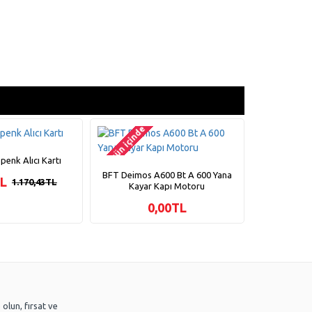
2-3 gün içinde
2-3 gün içinde
enk Alıcı Kartı
Yüksek Hız
BFT Deimos A600 Bt A 600 Yana
TL
1.170,43TL
Kayar Kapı Motoru
0,00TL
olun, fırsat ve