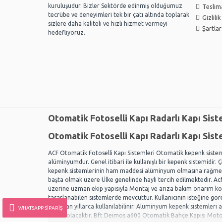
kuruluşudur. Bizler Sektörde edinmiş olduğumuz
Teslima
tecrübe ve deneyimleri tek bir çatı altında toplarak
Gizlili
sizlere daha kaliteli ve hızlı hizmet vermeyi
Şartlar
hedefliyoruz.
Otomatik Fotoselli Kapı Radarlı Kapı Sist
Otomatik Fotoselli Kapı Radarlı Kapı Sist
ACF Otomatik Fotoselli Kapı Sistemleri Otomatik kepenk sistem
alüminyumdur. Genel itibari ile kullanışlı bir kepenk sistemidir.
kepenk sistemlerinin ham maddesi alüminyum olmasına rağmen,
başta olmak üzere Ülke genelinde hayli tercih edilmektedir. Acf
üzerine uzman ekip yapısıyla Montaj ve arıza bakım onarım kon
tasarlanabilen sistemlerde mevcuttur. Kullanıcının isteğine göre
olmadan yıllarca kullanılabilinir. Alüminyum kepenk sistemleri ara
WHATSAPP SIPARIŞ
hakim olacaktır. Bft Deimos a600 Otomatik Bahçe Kapısı Motoru