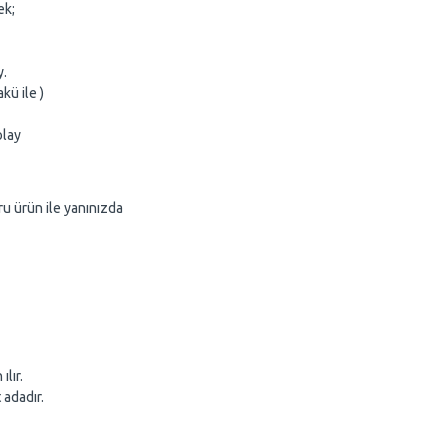
ek;
y.
kü ile )
olay
u ürün ile yanınızda
lır.
 adadır.