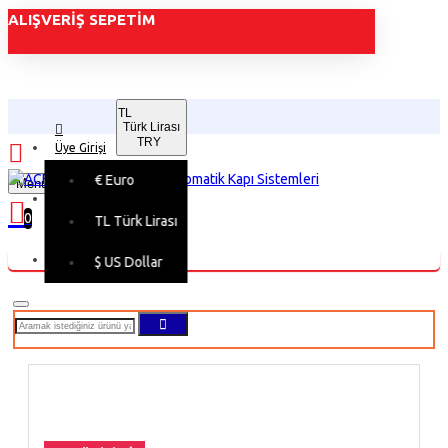
ALIŞVERIŞ SEPETIM
TL
Türk Lirası
TRY
Üye Girişi
€
Euro
Menu
Üye Kaydı
0
TL
Türk Lirası
Alışveriş sepetiniz boş!
$
US Dollar