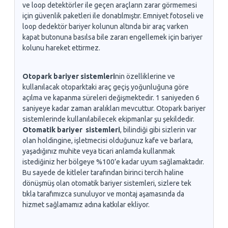
ve loop detektörler ile geçen araçların zarar görmemesi
için güvenlik paketleri ile donatılmıştır. Emniyet fotoseli ve
loop dedektör bariyer kolunun altında bir araç varken
kapat butonuna basılsa bile zararı engellemek için bariyer
kolunu hareket ettirmez.
Otopark bariyer sistemleri
nin özelliklerine ve
kullanılacak otoparktaki araç geçiş yoğunluğuna göre
açılma ve kapanma süreleri değişmektedir. 1 saniyeden 6
saniyeye kadar zaman aralıkları mevcuttur. Otopark bariyer
sistemlerinde kullanılabilecek ekipmanlar şu şekildedir.
Otomatik bariyer sistemleri
, bilindiği gibi sizlerin var
olan holdingine, işletmecisi olduğunuz kafe ve barlara,
yaşadığınız muhite veya ticari anlamda kullanmak
istediğiniz her bölgeye %100’e kadar uyum sağlamaktadır.
Bu sayede de kitleler tarafından birinci tercih haline
dönüşmüş olan otomatik bariyer sistemleri, sizlere tek
tıkla tarafımızca sunuluyor ve montaj aşamasında da
hizmet sağlamamız adına katkılar ekliyor.