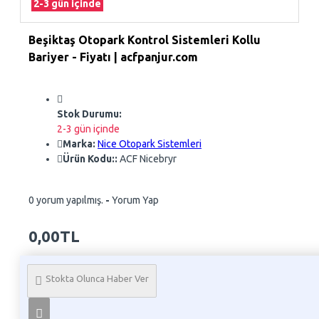
2-3 gün içinde
Beşiktaş Otopark Kontrol Sistemleri Kollu
Bariyer - Fiyatı | acfpanjur.com
Stok Durumu:
2-3 gün içinde
Marka:
Nice Otopark Sistemleri
Ürün Kodu::
ACF Nicebryr
0 yorum yapılmış.
-
Yorum Yap
0,00TL
Whatsapp Sipariş
Stokta Olunca Haber Ver
Telefon İle Sipariş