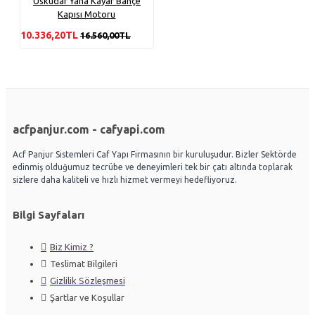
Üsküdar Yana Kayar Bahçe
Kapısı Motoru
10.336,20TL
16.560,00TL
acfpanjur.com - cafyapi.com
Acf Panjur Sistemleri Caf Yapı Firmasının bir kuruluşudur. Bizler Sektörde
edinmiş olduğumuz tecrübe ve deneyimleri tek bir çatı altında toplarak
sizlere daha kaliteli ve hızlı hizmet vermeyi hedefliyoruz.
Bilgi Sayfaları
Biz Kimiz ?
Teslimat Bilgileri
Gizlilik Sözleşmesi
Şartlar ve Koşullar