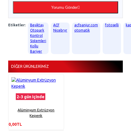
Yorumu Gönder
Etiketler:
Beşiktaş
ACF
acfpanjur.com
fotoselli
kap
Otopark
Nicebryr
otomatik
Kontrol
Sistemleri
Kollu
Bariyer
DIĞER ÜRÜNLERIMIZ
2-3 gün içinde
Alüminyum Extrüzyon
Kepenk
0,00TL