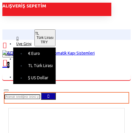
ALIŞVERIŞ SEPETIM
TL
Türk Lirası
TRY
Üye Girişi
€
Euro
Menu
Üye Kaydı
0
TL
Türk Lirası
Alışveriş sepetiniz boş!
$
US Dollar