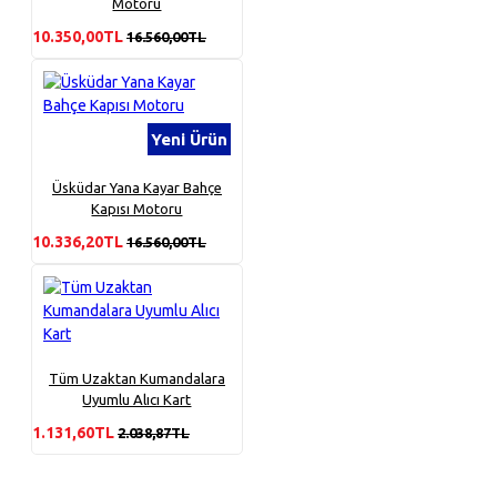
Motoru
10.350,00TL
16.560,00TL
Yeni Ürün
Üsküdar Yana Kayar Bahçe
Kapısı Motoru
10.336,20TL
16.560,00TL
Tüm Uzaktan Kumandalara
Uyumlu Alıcı Kart
1.131,60TL
2.038,87TL