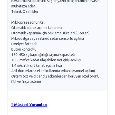
havalarda ısı tasarrufu sağlar yazın da iç ortamın havasını
muhafaza eder.
Teknik Özellikler
Mikropresesör üniteli
Otomatik olarak açılma kapanma
Otomatik kapanma için bekleme süreleri (0-60 sn)
Mikrodalga veya infared radar sensörlü açılma
Emniyet fotoseli
Buton kontrollü
120-450 kg kapı ağırlığı taşıma kapasiteli
3000mm'ye kadar ulaşabilen net giriş açıklığı
1.4 m/sn'lik çift kanat açılma hızı
Acil durumlarda el ile kullanma imkanı (manuel açılım)
Ortamı toz ve diğer dış etkenlerden koruyan özel profil,
fitil ve fırça sistemi
Müşteri Yorumları