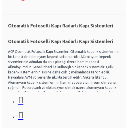
Otomatik Fotoselli Kapı Radarlı Kapı Sistemleri
Otomatik Fotoselli Kapı Radarlı Kapı Sistemleri
ACF Otomatik Fotoselli Kapı Sistemleri Otomatik kepenk sistemlerinin
bir tanesi de alüminyum kepenk sistemleridir. Alüminyum kepenk
sistemlerinin adından da anlaşılacağı üzere ham maddesi
alüminyumdur. Genel itibari ile kullanışlı bir kepenk sistemidir. Çelik
kepenk sistemlerinin aksine daha çok iç mekanlarda tercih edilir.
Havaalanı AVM vb yerlerde sıklıkla tercih edilir. Ankara İstanbul
Alüminyum kepenk sistemlerinin ham maddesi alüminyum olmasına
rağmen, Poliüretanlı ve ekstrüzyon olmak üzere alüminyum kepenk
sistemleri ikiye ayrılır. Otomatik Aluminyum Extrüzyon Kepenk Ankara
ve İstanbul başta olmak üzere Ülke genelinde hayli tercih
edilmektedir. Acf otomatik kapı sistemleri Otomatik kapı radarlı kapı,
fotoselli kapı, kepenk sistemleri, kollu bariyerler Alüminyum doğrama
ve Cephe sistemleri üzerine uzman ekip yapısıyla Montaj ve arıza
bakım onarım konusunda uzmandır. Ankara İstanbul Otomatik
Alüminyum kepenk belirli bir seviye darbelere kadar gayet dayanıklıdır.