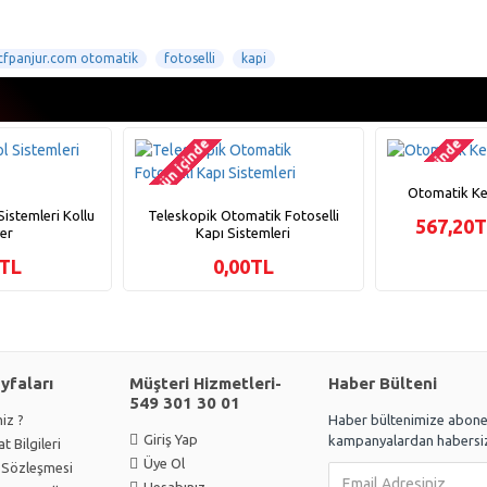
cfpanjur.com otomatik
fotoselli
kapi
2-3 gün içinde
2-3 gün içinde
Otomatik Kep
istemleri Kollu
Teleskopik Otomatik Fotoselli
567,20
yer
Kapı Sistemleri
0TL
0,00TL
ayfaları
Müşteri Hizmetleri-
Haber Bülteni
549 301 30 01
iz ?
Haber bültenimize abone 
Giriş Yap
kampanyalardan habersiz
t Bilgileri
Üye Ol
k Sözleşmesi