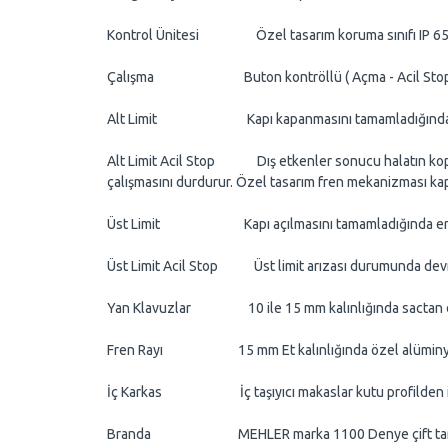
Kontrol Ünitesi Özel tasarım koruma sınıfı IP 65 sa
Çalışma Buton kontröllü ( Açma - Acil Stop - Kapa
Alt Limit Kapı kapanmasını tamamladığında gergin ola
Alt Limit Acil Stop Dış etkenler sonucu halatın kopmas
çalışmasını durdurur. Özel tasarım fren mekanizması k
Üst Limit Kapı açılmasını tamamladığında en üst mak
Üst Limit Acil Stop Üst limit arızası durumunda devr
Yan Klavuzlar 10 ile 15 mm kalınlığında sactan dayanı
Fren Rayı 15 mm Et kalınlığında özel alüminyum ( 
İç Karkas İç taşıyıcı makaslar kutu profilden imal ed
Branda MEHLER marka 1100 Denye çift tarafı polyeste