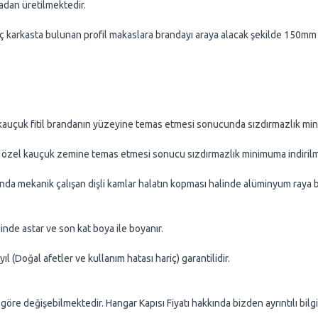
dan üretilmektedir.
kasta bulunan profil makaslara brandayı araya alacak şekilde 150mm aral
çuk fitil brandanın yüzeyine temas etmesi sonucunda sızdırmazlık minim
el kauçuk zemine temas etmesi sonucu sızdırmazlık minimuma indirilmi
nda mekanik çalışan dişli kamlar halatın kopması halinde alüminyum raya ba
tar ve son kat boya ile boyanır.
al afetler ve kullanım hatası hariç) garantilidir.
öre değişebilmektedir. Hangar Kapısı Fiyatı hakkında bizden ayrıntılı bilgi 