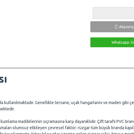
Alışveri
Whatsapp Si
sı
rda kullanılmaktadır. Genellikle tersane, uçak hangarlarını ve maden gibi ç
mektedir.
 kumlama maddelerinin sıçramasına karşı dayanıklıdır. Çift taraflı PVC bran
alışmaları olumsuz etkileyen çevresel faktör: rüzgar tüm büyük branda kapı