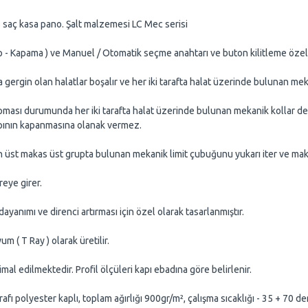
ç kasa pano. Şalt malzemesi LC Mec serisi
ma ) ve Manuel / Otomatik seçme anahtarı ve buton kilitleme özelli
n halatlar boşalır ve her iki tarafta halat üzerinde bulunan mekanik
ı durumunda her iki tarafta halat üzerinde bulunan mekanik kollar derha
apının kapanmasına olanak vermez.
as üst grupta bulunan mekanik limit çubuğunu yukarı iter ve makaral
eye girer.
mı ve direnci artırması için özel olarak tasarlanmıştır.
T Ray ) olarak üretilir.
ilmektedir. Profil ölçüleri kapı ebadına göre belirlenir.
r kaplı, toplam ağırlığı 900gr/m², çalışma sıcaklığı - 35 + 70 derec