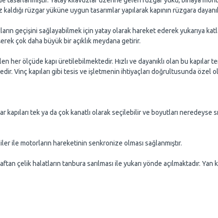
 tasarlanmıştır. Yatay kılavuzlar üzerine gelen rüzgar yükü, binaya monte 
aldığı rüzgar yüküne uygun tasarımlar yapılarak kapının rüzgara dayanıklı
arın geçişini sağlayabilmek için yatay olarak hareket ederek yukarıya katl
erek çok daha büyük bir açıklık meydana getirir.
en her ölçüde kapı üretilebilmektedir. Hızlı ve dayanıklı olan bu kapılar t
dir. Vinç kapıları gibi tesis ve işletmenin ihtiyaçları doğrultusunda özel 
 kapıları tek ya da çok kanatlı olarak seçilebilir ve boyutları neredeyse sın
ile motorların hareketinin senkronize olması sağlanmıştır.
çelik halatların tanbura sarılması ile yukarı yönde açılmaktadır. Yan kıl