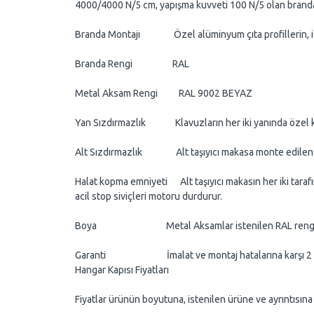
4000/4000 N/5 cm, yapışma kuvveti 100 N/5 olan branda
Branda Montajı Özel alüminyum çıta profillerin, iç kar
Branda Rengi RAL
Metal Aksam Rengi RAL 9002 BEYAZ
Yan Sızdırmazlık Klavuzların her iki yanında özel kau
Alt Sızdırmazlık Alt taşıyıcı makasa monte edilen öz
Halat kopma emniyeti Alt taşıyıcı makasın her iki tarafı
acil stop siviçleri motoru durdurur.
Boya Metal Aksamlar istenilen RAL renginde as
Garanti İmalat ve montaj hatalarına karşı 2 yıl (Doğ
Hangar Kapısı Fiyatları
Fiyatlar ürünün boyutuna, istenilen ürüne ve ayrıntısına g