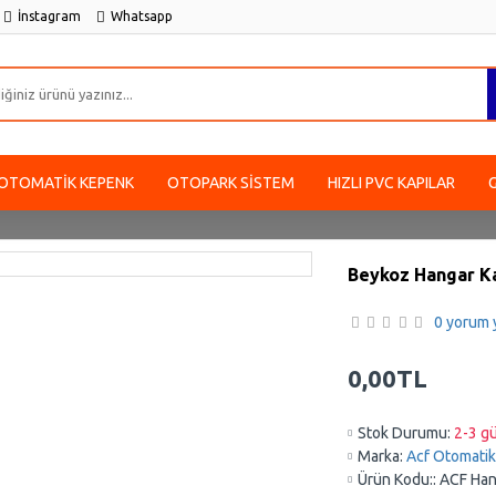
İnstagram
Whatsapp
OTOMATIK KEPENK
OTOPARK SISTEM
HIZLI PVC KAPILAR
Beykoz Hangar Kap
0 yorum y
0,00TL
Stok Durumu:
2-3 gü
Marka:
Acf Otomatik 
Ürün Kodu::
ACF Han