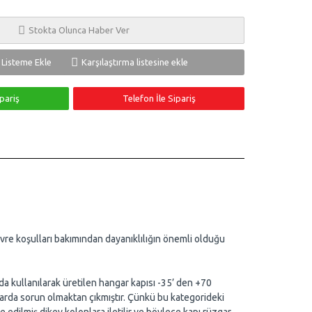
Stokta Olunca Haber Ver
ş Listeme Ekle
Karşılaştırma listesine ekle
pariş
Telefon İle Sipariş
evre koşulları bakımından dayanıklılığın önemli olduğu
da kullanılarak üretilen hangar kapısı -35’ den +70
larda sorun olmaktan çıkmıştır. Çünkü bu kategorideki