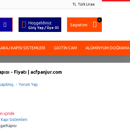
TL
Türk Lirası
0
Hoşgeldiniz
Sepetim
Giriş Yap / Üye Ol
GARAJ KAPISI SISTEMLERI
GIOTIN CAM
ALÜMINYUM DOĞRAMA
ısı - Fiyatı | acfpanjur.com
apılmış.
-
Yorum Yap
n içinde
Kapı Sistemleri
garKapısı