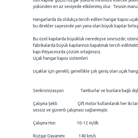
tüm kapılar güçlü rüzgar yükünü minimize edecek şekilde
yükünden en az seviyede etkilenmiş olur. Tesisin maruz k
Hangarlarda da oldukça tercih edilen hangar kapısı uçakl
bu direkler sayesinde yan yana olan büyük kapılar birleş
Bu özel kapılarda büyüklük neredeyse sınırsızdır; istenil
fabrikalarda büyük kapılarınızı kapatmak tercih edilmekte
kapı ihtiyacınızda çözüm ortağınızız.
Uçak hangar kapısı sistemleri
Uçaklar için gerekli, genellikle çok geniş olan uçak hangar
Senkronizasyon Tamburlar ve bunlara bağlı dişliler 
Çalışma Şekli Çift motor kullanılarak her iki taraftan 
sessiz ve güvenli çalışması sağlanmıştır.
Çalışma Hızı 10-12 m/dk
Rüzgar Dayanımı 140 km/s