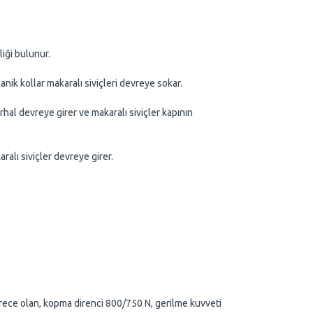
ği bulunur.
 kollar makaralı siviçleri devreye sokar.
l devreye girer ve makaralı siviçler kapının
ı siviçler devreye girer.
e olan, kopma direnci 800/750 N, gerilme kuvveti