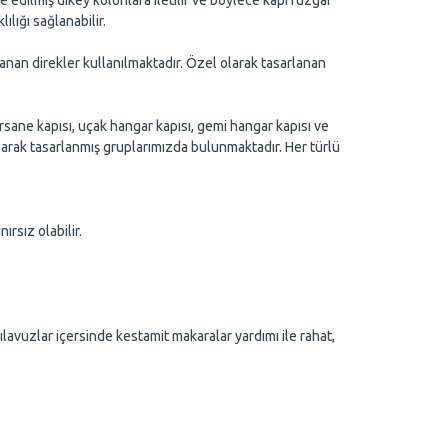
edilmiş dikey kolonlara iletilir ve böylece kapı rüzgar
lığı sağlanabilir.
anan direkler kullanılmaktadır. Özel olarak tasarlanan
ersane kapısı, uçak hangar kapısı, gemi hangar kapısı ve
olarak tasarlanmış gruplarımızda bulunmaktadır. Her türlü
ırsız olabilir.
avuzlar içersinde kestamit makaralar yardımı ile rahat,