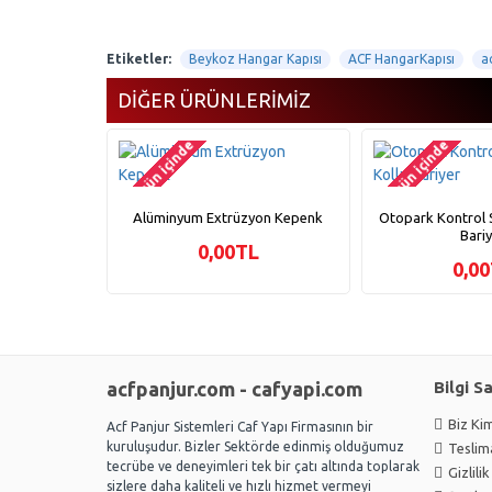
Etiketler:
Beykoz Hangar Kapısı
ACF HangarKapısı
a
DIĞER ÜRÜNLERIMIZ
2-3 gün içinde
2-3 gün içinde
Alüminyum Extrüzyon Kepenk
Otopark Kontrol S
Bari
0,00TL
0,0
acfpanjur.com - cafyapi.com
Bilgi S
Biz Kim
Acf Panjur Sistemleri Caf Yapı Firmasının bir
kuruluşudur. Bizler Sektörde edinmiş olduğumuz
Teslima
tecrübe ve deneyimleri tek bir çatı altında toplarak
Gizlili
sizlere daha kaliteli ve hızlı hizmet vermeyi