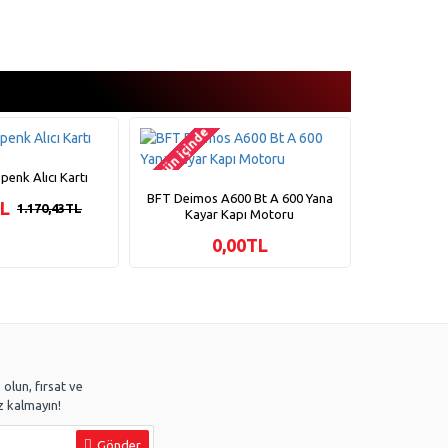
2-3 gün içinde
2-3 gün içinde
enk Alıcı Kartı
Yüksek Hız
BFT Deimos A600 Bt A 600 Yana
TL
1.170,43TL
Kayar Kapı Motoru
0,00TL
olun, fırsat ve
 kalmayın!
Gönder