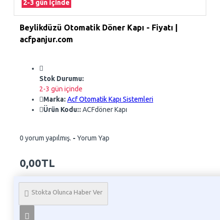
2-3 gün içinde
Beylikdüzü Otomatik Döner Kapı - Fiyatı |
acfpanjur.com
Stok Durumu:
2-3 gün içinde
Marka:
Acf Otomatik Kapı Sistemleri
Ürün Kodu::
ACFdöner Kapı
0 yorum yapılmış.
-
Yorum Yap
0,00TL
Whatsapp Sipariş
Stokta Olunca Haber Ver
Telefon İle Sipariş