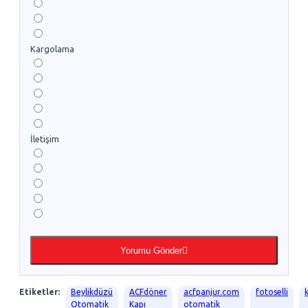
Kargolama
İletişim
Yorumu Gönder
Etiketler:
Beylikdüzü
ACFdöner
acfpanjur.com
fotoselli
Otomatik
Kapı
otomatik