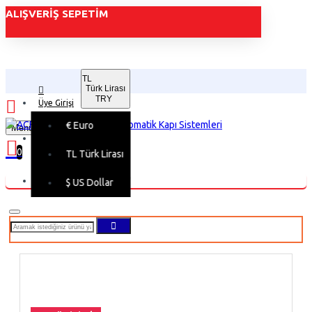
ALIŞVERIŞ SEPETIM
TL
Türk Lirası
TRY
Üye Girişi
€
Euro
Menu
Üye Kaydı
0
TL
Türk Lirası
Alışveriş sepetiniz boş!
$
US Dollar