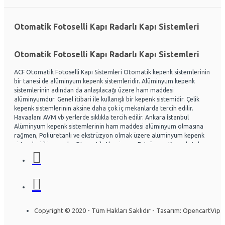
Otomatik Fotoselli Kapı Radarlı Kapı Sistemleri
Otomatik Fotoselli Kapı Radarlı Kapı Sistemleri
ACF Otomatik Fotoselli Kapı Sistemleri Otomatik kepenk sistemlerinin
bir tanesi de alüminyum kepenk sistemleridir. Alüminyum kepenk
sistemlerinin adından da anlaşılacağı üzere ham maddesi
alüminyumdur. Genel itibari ile kullanışlı bir kepenk sistemidir. Çelik
kepenk sistemlerinin aksine daha çok iç mekanlarda tercih edilir.
Havaalanı AVM vb yerlerde sıklıkla tercih edilir. Ankara İstanbul
Alüminyum kepenk sistemlerinin ham maddesi alüminyum olmasına
rağmen, Poliüretanlı ve ekstrüzyon olmak üzere alüminyum kepenk
sistemleri ikiye ayrılır. Otomatik Aluminyum Extrüzyon Kepenk Ankara
ve İstanbul başta olmak üzere Ülke genelinde hayli tercih
edilmektedir. Acf otomatik kapı sistemleri Otomatik kapı radarlı kapı,
fotoselli kapı, kepenk sistemleri, kollu bariyerler Alüminyum doğrama
ve Cephe sistemleri üzerine uzman ekip yapısıyla Montaj ve arıza
bakım onarım konusunda uzmandır. Ankara İstanbul Otomatik
Alüminyum kepenk belirli bir seviye darbelere kadar gayet dayanıklıdır.
Özel olarak tasarlanabilen sistemlerde mevcuttur. Kullanıcının
Copyright © 2020 - Tüm Hakları Saklıdır - Tasarım: OpencartVip
isteğine göre bazı kısımları özelleştirilebilir. Yapının mimarisine uygun