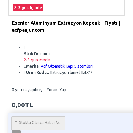
2-3 gün içinde
Esenler Alüminyum Extrüzyon Kepenk - Fiyatı |
acfpanjur.com
Stok Durumu:
2-3 gün içinde
Marka:
Acf Otomatik Kapı Sistemleri
Ürün Kodu::
Extrüzyon lamel Ext-77
0 yorum yapılmış.
-
Yorum Yap
0,00TL
Whatsapp Sipariş
Stokta Olunca Haber Ver
Telefon İle Sipariş