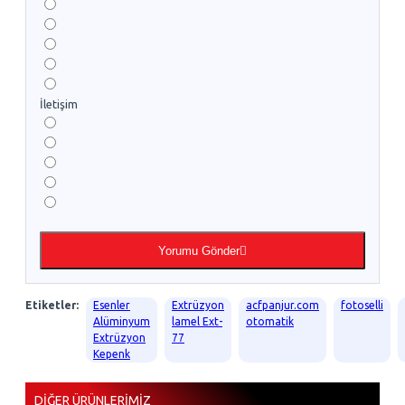
İletişim
Yorumu Gönder
Etiketler:
Esenler
Extrüzyon
acfpanjur.com
fotoselli
Alüminyum
lamel Ext-
otomatik
Extrüzyon
77
Kepenk
DIĞER ÜRÜNLERIMIZ