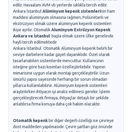
edilir. Havaalanı AVM vb yerlerde sıklıkla tercih edilir.
Ankara İstanbul
Alüminyum kepenk sistemleri
nin ham
maddesi alüminyum olmasına rağmen, Poliüretanlı ve
ekstrüzyon olmak üzere alüminyum kepenk sistemleri
ikiye ayrılır. Otomatik
Aluminyum Extrüzyon Kepenk
Ankara ve İstanbul
başta olmak üzere Ülke genelinde
hayli tercih edilmektedir.
Ankara İstanbul Otomatik Alüminyum kepenk belirli bir
seviye darbelere kadar gayet dayanıklıdır. Özel olarak
tasarlanabilen sistemlerde mevcuttur. Kullanıcının
isteğine göre bazı kısımları özelleştirilebilir. Yapının
mimarisine uygun olarak montajı gerçekleştirilir. Uzun
ömürlü yapısı sayesinde herhangi bir sorun olmadan
yıllarca kullanılabilinir. Alüminyum kepenk sistemleri
araştırılırken ihtiyacın iyi analiz edilmesi gerekir. İşlemi
gerçekleştirecek firmaya, ihtiyaçlar detaylı bir şekilde
anlatılırsa firma konuya daha çok hakim olacaktır.
Otomatik kepenk
bir diğer değerli özelliği ise çevreye
dost maddeden yapılmasıdır. Çevre şartları göz önünde