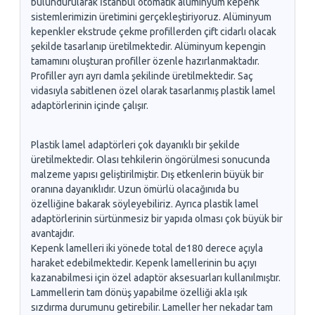
bulundurularak İstanbul otomatik alüminyum kepenk
sistemlerimizin üretimini gerçekleştiriyoruz. Alüminyum
kepenkler ekstrude çekme profillerden çift cidarlı olacak
şekilde tasarlanıp üretilmektedir. Alüminyum kepengin
tamamını oluşturan profiller özenle hazırlanmaktadır.
Profiller ayrı ayrı damla şekilinde üretilmektedir. Saç
vidasıyla sabitlenen özel olarak tasarlanmış plastik lamel
adaptörlerinin içinde çalışır.
Plastik lamel adaptörleri çok dayanıklı bir şekilde
üretilmektedir. Olası tehkilerin öngörülmesi sonucunda
malzeme yapısı geliştirilmiştir. Dış etkenlerin büyük bir
oranına dayanıklıdır. Uzun ömürlü olacağınıda bu
özelliğine bakarak söyleyebiliriz. Ayrıca plastik lamel
adaptörlerinin sürtünmesiz bir yapıda olması çok büyük bir
avantajdır.
Kepenk lamelleri iki yönede total de180 derece açıyla
haraket edebilmektedir. Kepenk lamellerinin bu açıyı
kazanabilmesi için özel adaptör aksesuarları kullanılmıştır.
Lammellerin tam dönüş yapabilme özelliği akla ışık
sızdırma durumunu getirebilir. Lameller her nekadar tam