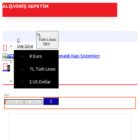
ALIŞVERIŞ SEPETIM
TL
Türk Lirası
TRY
Üye Girişi
€
Euro
Menu
Üye Kaydı
0
TL
Türk Lirası
Alışveriş sepetiniz boş!
$
US Dollar