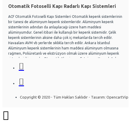
Otomatik Fotoselli Kapı Radarlı Kapı Sistemleri
ACF Otomatik Fotoselli Kapı Sistemleri Otomatik kepenk sistemlerinin
bir tanesi de alüminyum kepenk sistemleridir. Alüminyum kepenk
sistemlerinin adından da anlaşılacağı üzere ham maddesi
alüminyumdur. Genel itibari ile kullanışlı bir kepenk sistemidir. Çelik
kepenk sistemlerinin aksine daha çok iç mekanlarda tercih edilir.
Havaalanı AVM vb yerlerde sıklıkla tercih edilir. Ankara İstanbul
Alüminyum kepenk sistemlerinin ham maddesi alüminyum olmasına
rağmen, Poliüretanlı ve ekstrüzyon olmak üzere alüminyum kepenk
sistemleri ikiye ayrılır. Otomatik Aluminyum Extrüzyon Kepenk Ankara
ve İstanbul başta olmak üzere Ülke genelinde hayli tercih
edilmektedir. Acf otomatik kapı sistemleri Otomatik kapı radarlı kapı,
fotoselli kapı, kepenk sistemleri, kollu bariyerler Alüminyum doğrama
ve Cephe sistemleri üzerine uzman ekip yapısıyla Montaj ve arıza
bakım onarım konusunda uzmandır. Ankara İstanbul Otomatik
Alüminyum kepenk belirli bir seviye darbelere kadar gayet dayanıklıdır.
Özel olarak tasarlanabilen sistemlerde mevcuttur. Kullanıcının
Copyright © 2020 - Tüm Hakları Saklıdır - Tasarım: OpencartVip
isteğine göre bazı kısımları özelleştirilebilir. Yapının mimarisine uygun
olarak montajı gerçekleştirilir. Uzun ömürlü yapısı sayesinde herhangi
bir sorun olmadan yıllarca kullanılabilinir. Alüminyum kepenk
sistemleri araştırılırken ihtiyacın iyi analiz edilmesi gerekir. İşlemi
gerçekleştirecek firmaya, ihtiyaçlar detaylı bir şekilde anlatılırsa firma
konuya daha çok hakim olacaktır. Bft Deimos a600 Otomatik Bahçe