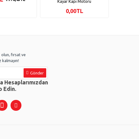
Kayar Kapı Motoru
0,00TL
olun, fırsat ve
 kalmayın!
Gönder
ya Hesaplarımızdan
p Edin.