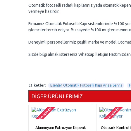
Otomatik fotoselli radarlı kapılarınız yada otomatik kepen
vermeye hazırdır.
Firmamız Otomatik Fotoselli Kapı sistemlerinde %100 yerli 
işlemciler tercih ediyor. Bu sayede %100 müşteri memnuni
Deneyimli personellerimiz çeşitli marka ve model Otomatik 
Sizde bilgi almak isterseniz Whatsap İletişim Hattımızdan 
Etiketler:
Esenler Otomatik Fotoselli Kapı Arıza Servis
F
DIĞER ÜRÜNLERIMIZ
2-3 gün içinde
2-3 gün içinde
Alüminyum Extrüzyon Kepenk
Otopark Kontrol S