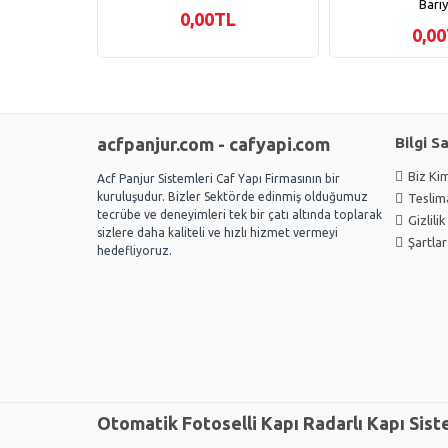
Bari
0,00TL
0,0
acfpanjur.com - cafyapi.com
Bilgi S
Biz Kim
Acf Panjur Sistemleri Caf Yapı Firmasının bir
kuruluşudur. Bizler Sektörde edinmiş olduğumuz
Teslima
tecrübe ve deneyimleri tek bir çatı altında toplarak
Gizlili
sizlere daha kaliteli ve hızlı hizmet vermeyi
Şartlar
hedefliyoruz.
Otomatik Fotoselli Kapı Radarlı Kapı Sist