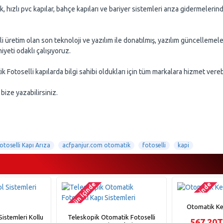
k, hızlı pvc kapılar, bahçe kapıları ve bariyer sistemleri arıza gidermeleri
üretim olan son teknoloji ve yazılım ile donatılmış, yazılım güncellemeleri
yeti odaklı çalışıyoruz.
Fotoselli kapılarda bilgi sahibi oldukları için tüm markalara hizmet vereb
bize yazabilirsiniz.
otoselli Kapı Arıza
acfpanjur.com otomatik
fotoselli
kapi
2-3 gün içinde
2-3 gün içinde
Otomatik Kep
istemleri Kollu
Teleskopik Otomatik Fotoselli
567,20