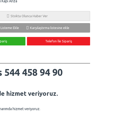
i Kapı Arıza
Stokta Olunca Haber Ver
ş Listeme Ekle
Karşılaştırma listesine ekle
pariş
Telefon İle Sipariş
 544 458 94 90
de hizmet veriyoruz.
onarımda hizmet veriyoruz.