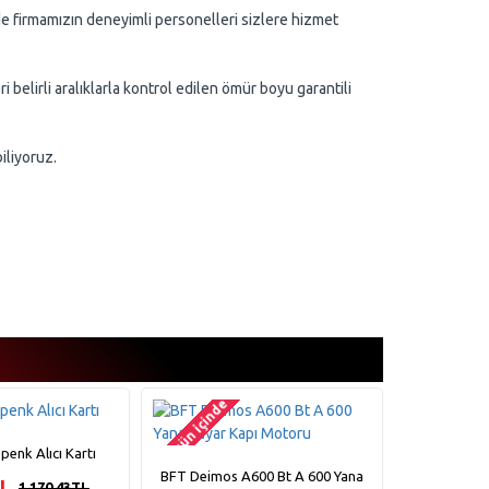
nde firmamızın deneyimli personelleri sizlere hizmet
 belirli aralıklarla kontrol edilen ömür boyu garantili
iliyoruz.
2-3 gün içinde
2-3 gün içinde
enk Alıcı Kartı
Yüksek Hız
BFT Deimos A600 Bt A 600 Yana
TL
1.170,43TL