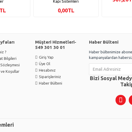
yer
Kapı Sistemleri
0TL
0,00TL
ayfaları
Müşteri Hizmetleri-
Haber Bülteni
549 301 30 01
iz ?
Haber bültenimize abone 
Giriş Yap
kampanyalardan habersiz
t Bilgileri
Üye Ol
k Sözleşmesi
Hesabınız
 ve Koşullar
Siparişleriniz
Bizi Sosyal Med
Haber Bülteni
Taki
emleri