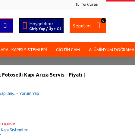
TL
Türk Lirası
0
Hoşgeldiniz
Sepetim
Giriş Yap / Üye Ol
GARAJ KAPISI SISTEMLERI
GIOTIN CAM
ALÜMINYUM DOĞRAMA
Fotoselli Kapı Arıza Servis - Fiyatı |
apılmış.
-
Yorum Yap
n içinde
Kapı Sistemleri