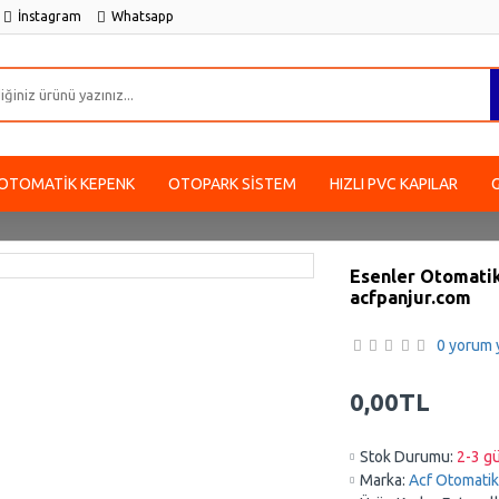
İnstagram
Whatsapp
OTOMATIK KEPENK
OTOPARK SISTEM
HIZLI PVC KAPILAR
Esenler Otomatik 
acfpanjur.com
0 yorum y
0,00TL
Stok Durumu:
2-3 gü
Marka:
Acf Otomatik 