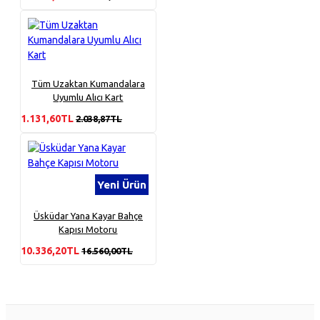
Tüm Uzaktan Kumandalara
Uyumlu Alıcı Kart
1.131,60TL
2.038,87TL
Yeni Ürün
Üsküdar Yana Kayar Bahçe
Kapısı Motoru
10.336,20TL
16.560,00TL