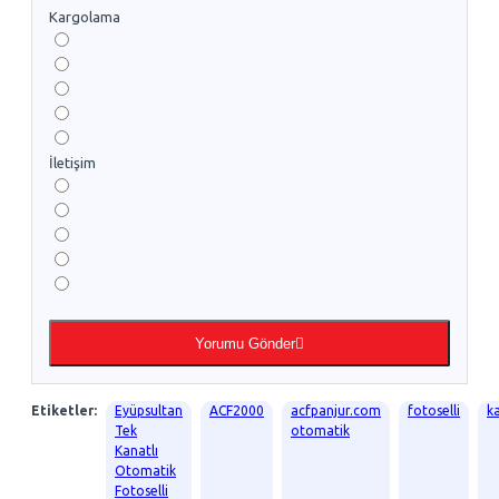
Kargolama
İletişim
Yorumu Gönder
Etiketler:
Eyüpsultan
ACF2000
acfpanjur.com
fotoselli
k
Tek
otomatik
Kanatlı
Otomatik
Fotoselli