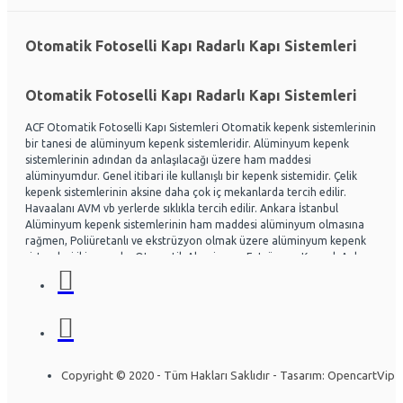
Otomatik Fotoselli Kapı Radarlı Kapı Sistemleri
Otomatik Fotoselli Kapı Radarlı Kapı Sistemleri
ACF Otomatik Fotoselli Kapı Sistemleri Otomatik kepenk sistemlerinin
bir tanesi de alüminyum kepenk sistemleridir. Alüminyum kepenk
sistemlerinin adından da anlaşılacağı üzere ham maddesi
alüminyumdur. Genel itibari ile kullanışlı bir kepenk sistemidir. Çelik
kepenk sistemlerinin aksine daha çok iç mekanlarda tercih edilir.
Havaalanı AVM vb yerlerde sıklıkla tercih edilir. Ankara İstanbul
Alüminyum kepenk sistemlerinin ham maddesi alüminyum olmasına
rağmen, Poliüretanlı ve ekstrüzyon olmak üzere alüminyum kepenk
sistemleri ikiye ayrılır. Otomatik Aluminyum Extrüzyon Kepenk Ankara
ve İstanbul başta olmak üzere Ülke genelinde hayli tercih
edilmektedir. Acf otomatik kapı sistemleri Otomatik kapı radarlı kapı,
fotoselli kapı, kepenk sistemleri, kollu bariyerler Alüminyum doğrama
ve Cephe sistemleri üzerine uzman ekip yapısıyla Montaj ve arıza
bakım onarım konusunda uzmandır. Ankara İstanbul Otomatik
Alüminyum kepenk belirli bir seviye darbelere kadar gayet dayanıklıdır.
Özel olarak tasarlanabilen sistemlerde mevcuttur. Kullanıcının
Copyright © 2020 - Tüm Hakları Saklıdır - Tasarım: OpencartVip
isteğine göre bazı kısımları özelleştirilebilir. Yapının mimarisine uygun
olarak montajı gerçekleştirilir. Uzun ömürlü yapısı sayesinde herhangi