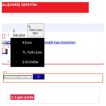
ALIŞVERIŞ SEPETIM
TL
Türk Lirası
TRY
Üye Girişi
€
Euro
Menu
Üye Kaydı
0
TL
Türk Lirası
Alışveriş sepetiniz boş!
$
US Dollar
2-3 gün içinde