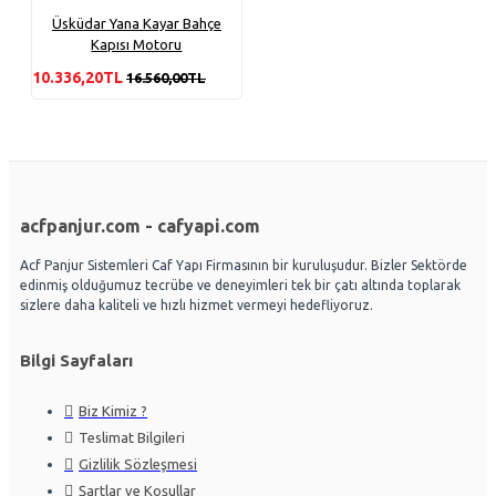
Üsküdar Yana Kayar Bahçe
Kapısı Motoru
10.336,20TL
16.560,00TL
acfpanjur.com - cafyapi.com
Acf Panjur Sistemleri Caf Yapı Firmasının bir kuruluşudur. Bizler Sektörde
edinmiş olduğumuz tecrübe ve deneyimleri tek bir çatı altında toplarak
sizlere daha kaliteli ve hızlı hizmet vermeyi hedefliyoruz.
Bilgi Sayfaları
Biz Kimiz ?
Teslimat Bilgileri
Gizlilik Sözleşmesi
Şartlar ve Koşullar