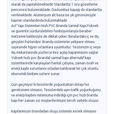
olarak da yapılabilmektedir Standartta 1 sıra gözetleme
penceresi bulunmaktadır. Davlumbaz kapağı da standartta
verilmektedir. Alüminyum alt baza ise şık görünümüyle
kapının standardında bulunmaktadır.
Acf Yapı Sistemleri Hızlı PVC Branda Sarmal Kapı;Yüksek
ve güvenle sürdürülebilen fonksiyonlarıyla beraber
malzeme kalitesiyle de dikkat çeker. Binalardaki iç ve dış
geçişleri hızlandırır. Branda sisteminin yekpare olması
sayesinde hijyen ortamlara uyumludur. Tesisinizin iç veya
dış mekanlarında yüzlerce kez açılıp kapanmasını sağlar.
Yüksek hızlı pvc (branda) sarmal kapı alternatif kapı
sistemlerinde karşılaşılan hantal çalışma, zaman israfı ve
enerji kaybı sorunlarını ortadan kaldırarak bir çok olumlu
ekonomik birikimi sizlere sunar.
Gün geçmiyor ki tesislerde yoğunluktan dolayı hız
gereksinimi olmasın. Tesislerdeki aşırı trafik yoğunluğunu
ve enerji kaybını minimuma indirdiği için pvc hızlı branda
kapı her zaman siz müşterilerimizin tercih sebebi oluyor.
Kapılarımızın brandadan oluşu sistemin esnek olmasını