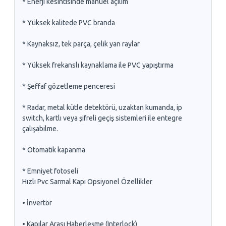
* Enerji kesintisinde manuel açılım
* Yüksek kalitede PVC branda
* Kaynaksız, tek parça, çelik yan raylar
* Yüksek frekanslı kaynaklama ile PVC yapıştırma
* Şeffaf gözetleme penceresi
* Radar, metal kütle detektörü, uzaktan kumanda, ip
switch, kartlı veya şifreli geçiş sistemleri ile entegre
çalışabilme.
* Otomatik kapanma
* Emniyet fotoseli
Hızlı Pvc Sarmal Kapı Opsiyonel Özellikler
• İnvertör
• Kapılar Arası Haberleşme (Interlock)