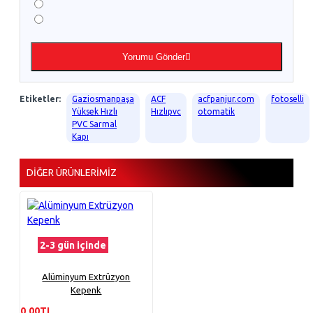
Yorumu Gönder
Etiketler:
Gaziosmanpaşa
ACF
acfpanjur.com
fotoselli
Yüksek Hızlı
Hızlıpvc
otomatik
PVC Sarmal
Kapı
DIĞER ÜRÜNLERIMIZ
2-3 gün içinde
Alüminyum Extrüzyon
Kepenk
0,00TL