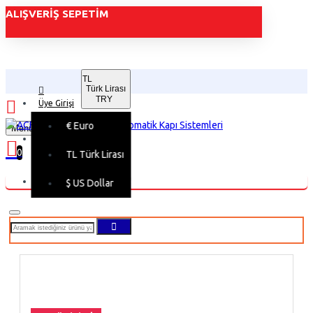
ALIŞVERIŞ SEPETIM
TL
Türk Lirası
TRY
Üye Girişi
€
Euro
Menu
Üye Kaydı
0
TL
Türk Lirası
Alışveriş sepetiniz boş!
$
US Dollar