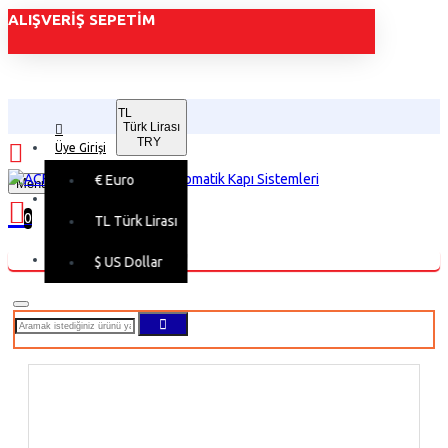
ALIŞVERIŞ SEPETIM
TL
Türk Lirası
TRY
Üye Girişi
€
Euro
Menu
Üye Kaydı
0
TL
Türk Lirası
Alışveriş sepetiniz boş!
$
US Dollar