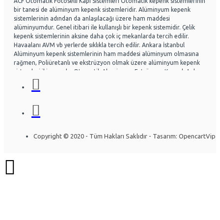
ACF Otomatik Fotoselli Kapı Sistemleri Otomatik kepenk sistemlerinin
bir tanesi de alüminyum kepenk sistemleridir. Alüminyum kepenk
sistemlerinin adından da anlaşılacağı üzere ham maddesi
alüminyumdur. Genel itibari ile kullanışlı bir kepenk sistemidir. Çelik
kepenk sistemlerinin aksine daha çok iç mekanlarda tercih edilir.
Havaalanı AVM vb yerlerde sıklıkla tercih edilir. Ankara İstanbul
Alüminyum kepenk sistemlerinin ham maddesi alüminyum olmasına
rağmen, Poliüretanlı ve ekstrüzyon olmak üzere alüminyum kepenk
sistemleri ikiye ayrılır. Otomatik Aluminyum Extrüzyon Kepenk Ankara
ve İstanbul başta olmak üzere Ülke genelinde hayli tercih
edilmektedir. Acf otomatik kapı sistemleri Otomatik kapı radarlı kapı,
fotoselli kapı, kepenk sistemleri, kollu bariyerler Alüminyum doğrama
ve Cephe sistemleri üzerine uzman ekip yapısıyla Montaj ve arıza
bakım onarım konusunda uzmandır. Ankara İstanbul Otomatik
Alüminyum kepenk belirli bir seviye darbelere kadar gayet dayanıklıdır.
Özel olarak tasarlanabilen sistemlerde mevcuttur. Kullanıcının
Copyright © 2020 - Tüm Hakları Saklıdır - Tasarım: OpencartVip
isteğine göre bazı kısımları özelleştirilebilir. Yapının mimarisine uygun
olarak montajı gerçekleştirilir. Uzun ömürlü yapısı sayesinde herhangi
bir sorun olmadan yıllarca kullanılabilinir. Alüminyum kepenk
sistemleri araştırılırken ihtiyacın iyi analiz edilmesi gerekir. İşlemi
gerçekleştirecek firmaya, ihtiyaçlar detaylı bir şekilde anlatılırsa firma
konuya daha çok hakim olacaktır. Bft Deimos a600 Otomatik Bahçe
Kapısı Motoru, bft a600 Bahçe Kapı Motoru ve Bft otomatik Kollu
bariyer modellerinin yanı sıra Nice Bahçe Kapısı Motorları, Nice
otomatik kollu bariyerler, Otomatik kepenk bir diğer değerli özelliği