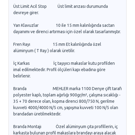
Üst Limit Acil Stop Üst limit arızası durumunda
devreye girer.
Yan Klavuzlar 10 ile 15 mm kalınlığında sactan
dayanımı ve direnci artırması için özel olarak tasarlanmıştır.
Fren Rayı 15 mm Et kalınlığında özel
alüminyum ( T Ray ) olarak üretilir.
İç Karkas İç taşıyıcı makaslar kutu profilden
imal edilmektedir. Profil ölçüleri kapı ebadına göre
belirlenir.
Branda MEHLER marka 1100 Denye çift tarafı
polyester kaplı, toplam ağırlığı 900gr/m², çalışma sıcaklığı -
35 + 70 derece olan, kopma direnci 800/750 N, gerilme
kuvveti 4000/4000 N/5 cm, yapışma kuvveti 100 N/5 olan
brandadan üretilmektedir.
Branda Montajı Özel alüminyum çıta profillerin, iç
karkasta bulunan profil makaslara brandayı araya alacak