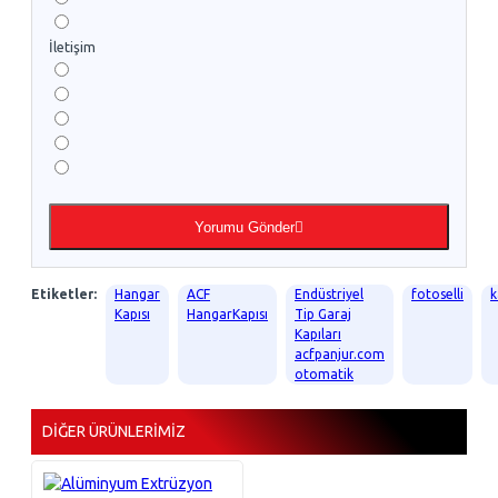
İletişim
Yorumu Gönder
Etiketler:
Hangar
ACF
Endüstriyel
fotoselli
k
Kapısı
HangarKapısı
Tip Garaj
Kapıları
acfpanjur.com
otomatik
DIĞER ÜRÜNLERIMIZ