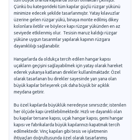
tüm büyük branda kapılarda sorun olmaktan çıkmıştır.
Çünkü bu kategorideki tüm kapılar güçlü rüzgar yükünü
minimize edecek şekilde tasarlanmıştır. Yatay kılavuzlar
üzerine gelen rüzgar yükü, binaya monte edilmiş dikey
kolonlara iletilir ve böylece kapı rüzgar yükünden en az
seviyede etkilenmiş olur. Tesisin maruz kaldığı rüzgar
yüküne uygun tasarımlar yapılarak kapının rüzgara
dayanıklılığı sağlanabilir.
Hangarlarda da oldukça tercih edilen hangar kapısı
uçakların geçişini sağlayabilmek için yatay olarak hareket
ederek yukarıya katlanan direkler kullanılmaktadır. Özel
olarak tasarlanan bu direkler sayesinde yan yana olan
büyük kapılar birleşerek çok daha büyük bir açıklık
meydana getirir.
Bu özel kapılarda büyüklük neredeyse sınırsızdır; istenilen
her ölçüde kapı üretilebilmektedir. Hızlı ve dayanıklı olan
bu kapılar tersane kapısı, uçak hangar kapısı, gemi hangar
kapısı ve fabrikalarda büyük kapılarınızı kapatmak tercih
edilmektedir. Vinç kapıları gibi tesis ve işletmenin
ihtiyaçları doğrultusunda özel olarak tasarlanmış