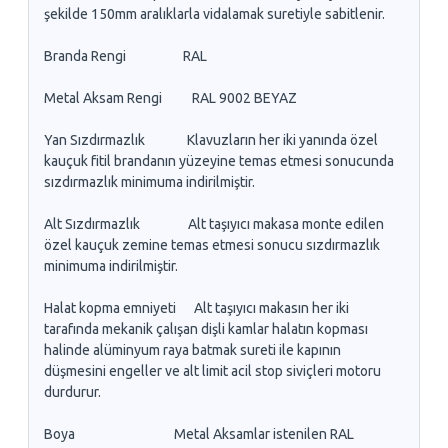
şekilde 150mm aralıklarla vidalamak suretiyle sabitlenir.
Branda Rengi RAL
Metal Aksam Rengi RAL 9002 BEYAZ
Yan Sızdırmazlık Klavuzların her iki yanında özel
kauçuk fitil brandanın yüzeyine temas etmesi sonucunda
sızdırmazlık minimuma indirilmiştir.
Alt Sızdırmazlık Alt taşıyıcı makasa monte edilen
özel kauçuk zemine temas etmesi sonucu sızdırmazlık
minimuma indirilmiştir.
Halat kopma emniyeti Alt taşıyıcı makasın her iki
tarafında mekanik çalışan dişli kamlar halatın kopması
halinde alüminyum raya batmak sureti ile kapının
düşmesini engeller ve alt limit acil stop siviçleri motoru
durdurur.
Boya Metal Aksamlar istenilen RAL