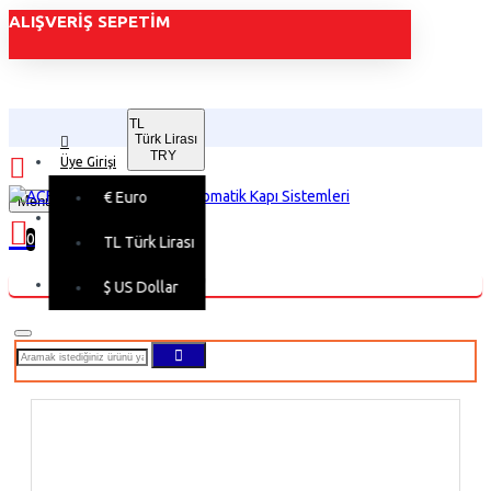
ALIŞVERIŞ SEPETIM
TL
Türk Lirası
TRY
Üye Girişi
€
Euro
Menu
Üye Kaydı
0
TL
Türk Lirası
Alışveriş sepetiniz boş!
$
US Dollar