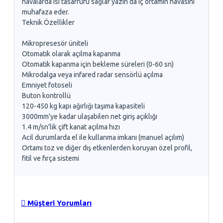
havalarda ısı tasarrufu sağlar yazın da iç ortamın havasını
muhafaza eder.
Teknik Özellikler
Mikropresesör üniteli
Otomatik olarak açılma kapanma
Otomatik kapanma için bekleme süreleri (0-60 sn)
Mikrodalga veya infared radar sensörlü açılma
Emniyet fotoseli
Buton kontrollü
120-450 kg kapı ağırlığı taşıma kapasiteli
3000mm'ye kadar ulaşabilen net giriş açıklığı
1.4 m/sn'lik çift kanat açılma hızı
Acil durumlarda el ile kullanma imkanı (manuel açılım)
Ortamı toz ve diğer dış etkenlerden koruyan özel profil,
fitil ve fırça sistemi
Müşteri Yorumları