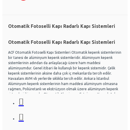
Otomatik Fotoselli Kapı Radarlı Kapı Sistemleri
Otomatik Fotoselli Kapı Radarlı Kapı Sistemleri
ACF Otomatik Fotoselli Kapı Sistemleri Otomatik kepenk sistemlerinin
bir tanesi de alüminyum kepenk sistemleridir. Alüminyum kepenk
sistemlerinin adından da anlaşılacağı üzere ham maddesi
alüminyumdur. Genel itibari ile kullanışlı bir kepenk sistemidir. Çelik
kepenk sistemlerinin aksine daha çok iç mekanlarda tercih edilir.
Havaalanı AVM vb yerlerde sıklıkla tercih edilir. Ankara İstanbul
Alüminyum kepenk sistemlerinin ham maddesi alüminyum olmasına
rağmen, Poliüretanlı ve ekstrüzyon olmak üzere alüminyum kepenk
sistemleri ikiye ayrılır. Otomatik Aluminyum Extrüzyon Kepenk Ankara
ve İstanbul başta olmak üzere Ülke genelinde hayli tercih
edilmektedir. Acf otomatik kapı sistemleri Otomatik kapı radarlı kapı,
fotoselli kapı, kepenk sistemleri, kollu bariyerler Alüminyum doğrama
ve Cephe sistemleri üzerine uzman ekip yapısıyla Montaj ve arıza
bakım onarım konusunda uzmandır. Ankara İstanbul Otomatik
Alüminyum kepenk belirli bir seviye darbelere kadar gayet dayanıklıdır.