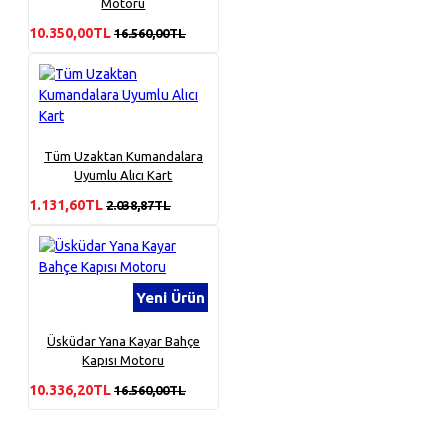
Motoru
10.350,00TL
16.560,00TL
Tüm Uzaktan Kumandalara
Uyumlu Alıcı Kart
1.131,60TL
2.038,87TL
Yeni Ürün
Üsküdar Yana Kayar Bahçe
Kapısı Motoru
10.336,20TL
16.560,00TL