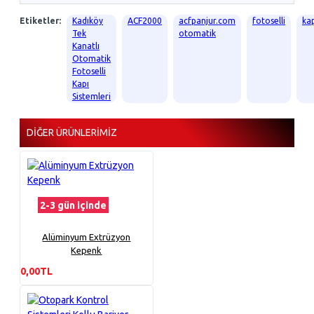
Etiketler:
Kadıköy
ACF2000
acfpanjur.com
fotoselli
ka
Tek
otomatik
Kanatlı
Otomatik
Fotoselli
Kapı
Sistemleri
DIĞER ÜRÜNLERIMIZ
2-3 gün içinde
Alüminyum Extrüzyon
Kepenk
0,00TL