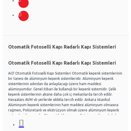
Otomatik Fotoselli Kapı Radarlı Kapı Sistemleri
Otomatik Fotoselli Kapı Radarlı Kapı Sistemleri
ACF Otomatik Fotoselli Kapı Sistemleri Otomatik kepenk sistemlerinin
bir tanesi de alüminyum kepenk sistemleridir. Alüminyum kepenk
sistemlerinin adından da anlaşılacağı üzere ham maddesi
alüminyumdur. Genel itibari ile kullanışlı bir kepenk sistemidir. Çelik
kepenk sistemlerinin aksine daha çok iç mekanlarda tercih edilir.
Havaalanı AVM vb yerlerde sıklıkla tercih edilir. Ankara İstanbul
Alüminyum kepenk sistemlerinin ham maddesi alüminyum olmasına
rağmen, Poliüretanlı ve ekstrüzyon olmak üzere alüminyum kepenk
sistemleri ikiye ayrılır. Otomatik Aluminyum Extrüzyon Kepenk Ankara
ve İstanbul başta olmak üzere Ülke genelinde hayli tercih
edilmektedir. Acf otomatik kapı sistemleri Otomatik kapı radarlı kapı,