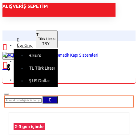
ALIŞVERIŞ SEPETIM
TL
Türk Lirası
TRY
Üye Girişi
€
Euro
Menu
Üye Kaydı
0
TL
Türk Lirası
Alışveriş sepetiniz boş!
$
US Dollar
2-3 gün içinde