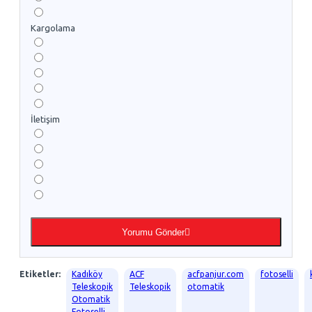
Kargolama
İletişim
Yorumu Gönder
Etiketler:
Kadıköy
ACF
acfpanjur.com
fotoselli
Teleskopik
Teleskopik
otomatik
Otomatik
Fotoselli