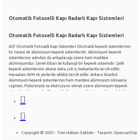
Otomatik Fotoselli Kapı Radarlı Kapı Sistemleri
Otomatik Fotoselli Kapı Radarlı Kapı Sistemleri
ACF Otomatik Fotoselli Kapı Sistemleri Otomatik kepenk sistemlerinin
bir tanesi de alüminyum kepenk sistemleridir. Alüminyum kepenk
sistemlerinin adından da anlaşılacağı üzere ham maddesi
alüminyumdur. Genel itibari ile kullanışlı bir kepenk sistemidir. Çelik
kepenk sistemlerinin aksine daha çok iç mekanlarda tercih edilir.
Havaalanı AVM vb yerlerde sıklıkla tercih edilir. Ankara İstanbul
Alüminyum kepenk sistemlerinin ham maddesi alüminyum olmasına
rağmen, Poliüretanlı ve ekstrüzyon olmak üzere alüminyum kepenk
sistemleri ikiye ayrılır. Otomatik Aluminyum Extrüzyon Kepenk Ankara
ve İstanbul başta olmak üzere Ülke genelinde hayli tercih
edilmektedir. Acf otomatik kapı sistemleri Otomatik kapı radarlı kapı,
fotoselli kapı, kepenk sistemleri, kollu bariyerler Alüminyum doğrama
ve Cephe sistemleri üzerine uzman ekip yapısıyla Montaj ve arıza
bakım onarım konusunda uzmandır. Ankara İstanbul Otomatik
Alüminyum kepenk belirli bir seviye darbelere kadar gayet dayanıklıdır.
Özel olarak tasarlanabilen sistemlerde mevcuttur. Kullanıcının
Copyright © 2020 - Tüm Hakları Saklıdır - Tasarım: OpencartVip
isteğine göre bazı kısımları özelleştirilebilir. Yapının mimarisine uygun