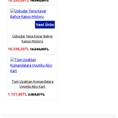
10.350,00TL
16.560,00TL
Yeni Ürün
Üsküdar Yana Kayar Bahçe
Kapısı Motoru
10.336,20TL
16.560,00TL
Tüm Uzaktan Kumandalara
Uyumlu Alıcı Kart
1.131,60TL
2.038,87TL