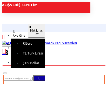
ALIŞVERIŞ SEPETIM
TL
Türk Lirası
TRY
Üye Girişi
€
Euro
Menu
Üye Kaydı
0
TL
Türk Lirası
Alışveriş sepetiniz boş!
$
US Dollar