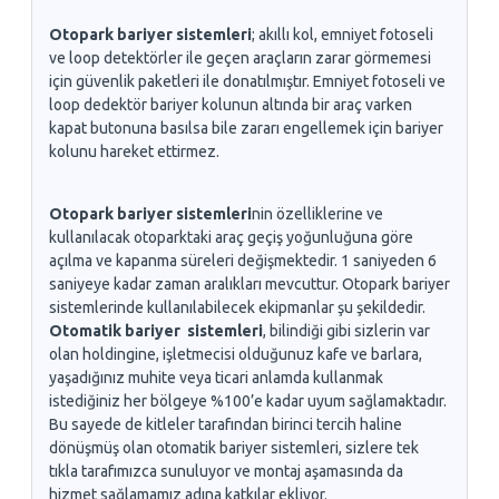
Otopark bariyer sistemleri
; akıllı kol, emniyet fotoseli
ve loop detektörler ile geçen araçların zarar görmemesi
için güvenlik paketleri ile donatılmıştır. Emniyet fotoseli ve
loop dedektör bariyer kolunun altında bir araç varken
kapat butonuna basılsa bile zararı engellemek için bariyer
kolunu hareket ettirmez.
Otopark bariyer sistemleri
nin özelliklerine ve
kullanılacak otoparktaki araç geçiş yoğunluğuna göre
açılma ve kapanma süreleri değişmektedir. 1 saniyeden 6
saniyeye kadar zaman aralıkları mevcuttur. Otopark bariyer
sistemlerinde kullanılabilecek ekipmanlar şu şekildedir.
Otomatik bariyer sistemleri
, bilindiği gibi sizlerin var
olan holdingine, işletmecisi olduğunuz kafe ve barlara,
yaşadığınız muhite veya ticari anlamda kullanmak
istediğiniz her bölgeye %100’e kadar uyum sağlamaktadır.
Bu sayede de kitleler tarafından birinci tercih haline
dönüşmüş olan otomatik bariyer sistemleri, sizlere tek
tıkla tarafımızca sunuluyor ve montaj aşamasında da
hizmet sağlamamız adına katkılar ekliyor.