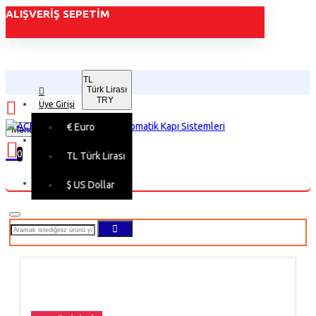
ALIŞVERIŞ SEPETIM
TL
Türk Lirası
TRY
Üye Girişi
€
Euro
Menu
Üye Kaydı
0
TL
Türk Lirası
Alışveriş sepetiniz boş!
$
US Dollar