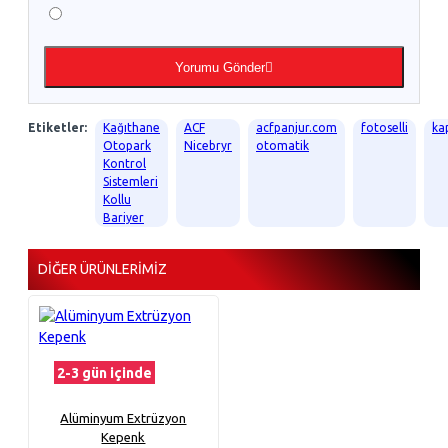
Yorumu Gönder
Etiketler:
Kağıthane
ACF
acfpanjur.com
fotoselli
ka
Otopark
Nicebryr
otomatik
Kontrol
Sistemleri
Kollu
Bariyer
DIĞER ÜRÜNLERIMIZ
2-3 gün içinde
Alüminyum Extrüzyon
Kepenk