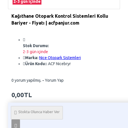
2-3 gün içinde
Kağıthane Otopark Kontrol Sistemleri Kollu
Bariyer - Fiyatı | acfpanjur.com
Stok Durumu:
2-3 gün içinde
Marka:
Nice Otopark Sistemleri
Ürün Kodu::
ACF Nicebryr
0 yorum yapılmış.
-
Yorum Yap
0,00TL
Whatsapp Sipariş
Stokta Olunca Haber Ver
Telefon İle Sipariş