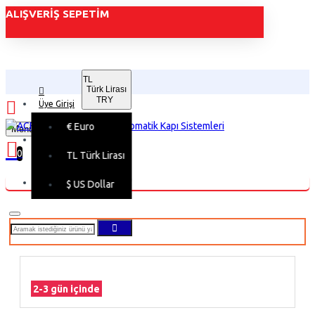
ALIŞVERIŞ SEPETIM
TL
Türk Lirası
TRY
Üye Girişi
€
Euro
Menu
Üye Kaydı
0
TL
Türk Lirası
Alışveriş sepetiniz boş!
$
US Dollar
2-3 gün içinde