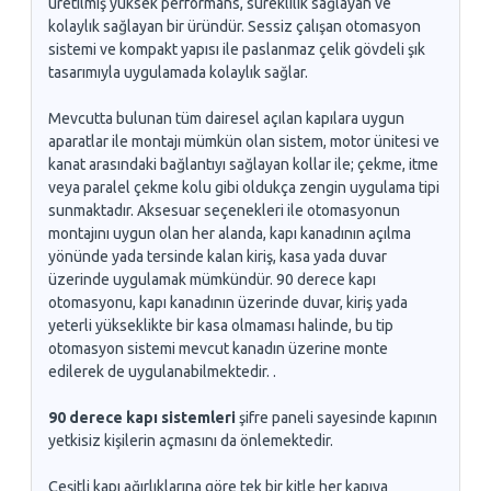
üretilmiş yüksek performans, süreklilik sağlayan ve
kolaylık sağlayan bir üründür. Sessiz çalışan otomasyon
sistemi ve kompakt yapısı ile paslanmaz çelik gövdeli şık
tasarımıyla uygulamada kolaylık sağlar.
Mevcutta bulunan tüm dairesel açılan kapılara uygun
aparatlar ile montajı mümkün olan sistem, motor ünitesi ve
kanat arasındaki bağlantıyı sağlayan kollar ile; çekme, itme
veya paralel çekme kolu gibi oldukça zengin uygulama tipi
sunmaktadır. Aksesuar seçenekleri ile otomasyonun
montajını uygun olan her alanda, kapı kanadının açılma
yönünde yada tersinde kalan kiriş, kasa yada duvar
üzerinde uygulamak mümkündür. 90 derece kapı
otomasyonu, kapı kanadının üzerinde duvar, kiriş yada
yeterli yükseklikte bir kasa olmaması halinde, bu tip
otomasyon sistemi mevcut kanadın üzerine monte
edilerek de uygulanabilmektedir. .
90 derece kapı sistemleri
şifre paneli sayesinde kapının
yetkisiz kişilerin açmasını da önlemektedir.
Çeşitli kapı ağırlıklarına göre tek bir kitle her kapıya