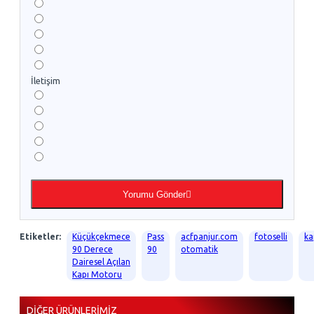
İletişim
Yorumu Gönder
Etiketler:
Küçükçekmece
Pass
acfpanjur.com
fotoselli
ka
90 Derece
90
otomatik
Dairesel Açılan
Kapı Motoru
DIĞER ÜRÜNLERIMIZ