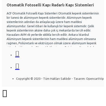
Otomatik Fotoselli Kapı Radarlı Kapı Sistemleri
ACF Otomatik Fotoselli Kapı Sistemleri Otomatik kepenk sistemlerinin
bir tanesi de alüminyum kepenk sistemleridir. Alüminyum kepenk
sistemlerinin adından da anlaşılacağı üzere ham maddesi
alüminyumdur. Genel itibari ile kullanışlı bir kepenk sistemidir. Çelik
kepenk sistemlerinin aksine daha çok iç mekanlarda tercih edilir.
Havaalanı AVM vb yerlerde sıklıkla tercih edilir. Ankara İstanbul
Alüminyum kepenk sistemlerinin ham maddesi alüminyum olmasına
rağmen, Poliüretanlı ve ekstrüzyon olmak üzere alüminyum kepenk
sistemleri ikiye ayrılır. Otomatik Aluminyum Extrüzyon Kepenk Ankara
ve İstanbul başta olmak üzere Ülke genelinde hayli tercih
edilmektedir. Acf otomatik kapı sistemleri Otomatik kapı radarlı kapı,
fotoselli kapı, kepenk sistemleri, kollu bariyerler Alüminyum doğrama
ve Cephe sistemleri üzerine uzman ekip yapısıyla Montaj ve arıza
bakım onarım konusunda uzmandır. Ankara İstanbul Otomatik
Alüminyum kepenk belirli bir seviye darbelere kadar gayet dayanıklıdır.
Özel olarak tasarlanabilen sistemlerde mevcuttur. Kullanıcının
Copyright © 2020 - Tüm Hakları Saklıdır - Tasarım: OpencartVip
isteğine göre bazı kısımları özelleştirilebilir. Yapının mimarisine uygun
olarak montajı gerçekleştirilir. Uzun ömürlü yapısı sayesinde herhangi
bir sorun olmadan yıllarca kullanılabilinir. Alüminyum kepenk
sistemleri araştırılırken ihtiyacın iyi analiz edilmesi gerekir. İşlemi
gerçekleştirecek firmaya, ihtiyaçlar detaylı bir şekilde anlatılırsa firma
konuya daha çok hakim olacaktır. Bft Deimos a600 Otomatik Bahçe