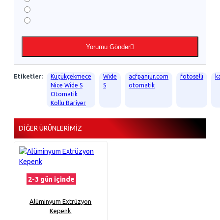
Yorumu Gönder
Etiketler:
Küçükçekmece
Wide
acfpanjur.com
fotoselli
k
Nice Wide S
S
otomatik
Otomatik
Kollu Bariyer
DIĞER ÜRÜNLERIMIZ
2-3 gün içinde
Alüminyum Extrüzyon
Kepenk