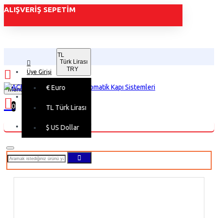
ALIŞVERIŞ SEPETIM
TL
Türk Lirası
TRY
Üye Girişi
€
Euro
Menu
Üye Kaydı
0
TL
Türk Lirası
Alışveriş sepetiniz boş!
$
US Dollar