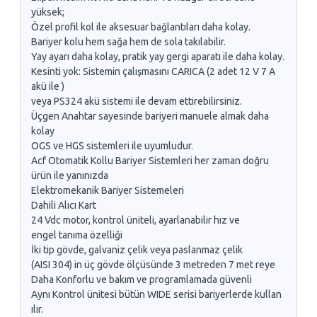
yüksek;
Özel profil kol ile aksesuar bağlantıları daha kolay.
Bariyer kolu hem sağa hem de sola takılabilir.
Yay ayarı daha kolay, pratik yay gergi aparatı ile daha kolay.
Kesinti yok: Sistemin çalışmasını CARICA (2 adet 12 V 7 A
akü ile )
veya PS324 akü sistemi ile devam ettirebilirsiniz.
Üçgen Anahtar sayesinde bariyeri manuele almak daha
kolay
OGS ve HGS sistemleri ile uyumludur.
Acf Otomatik Kollu Bariyer Sistemleri her zaman doğru
ürün ile yanınızda
Elektromekanik Bariyer Sistemeleri
Dahili Alıcı Kart
24 Vdc motor, kontrol üniteli, ayarlanabilir hız ve
engel tanıma özelliği
İki tip gövde, galvaniz çelik veya paslanmaz çelik
(AISI 304) in üç gövde ölçüsünde 3 metreden 7 met reye
Daha Konforlu ve bakım ve programlamada güvenli
Aynı Kontrol ünitesi bütün WIDE serisi bariyerlerde kullan
ılır.