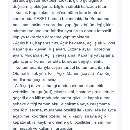
ekranda göstermektedir. Elektrik gidip geldiğinde
değiştirmiş olduğunuz bilgileri sürekli hafızada tutar.
- Kostak Kapı Teknolojileri’nin bütün kapı kontrol
kartlarında RESET butonu bulunmaktadır. Bu butona
basılması halinde sonradan yaptığınız bütün değişikler
sıfırlanır ve ana kart fabrika ayarlarına dönüp fotoselli
kapıya tekrardan öğrenme yaptırmaktadır.
- Açılış hızı, Kapanış hızı, Açık bekleme, Açılış ek kuvvet,
Kapanış ek kuvvet, Kış ayarı, Eczane ayarı, Koordine
ayarı, Müdahale, Açılış yavaşlama, Kapanış yavaşlama
gibi ayarlar konum anahtarlarından değiştirilebilir.
- Konum anahtarıyla veya manuel konum anahtarı ile
Otomatik, Tek yön, Kilit, Açık, Manuel(servis), Yaz-Kış
modlarına geçebilirsiniz.
- Akü şarj devresi, hangi modda olursa olsun tetik
verebilen Yangın(acil) çıkış soketi, hastane projelerinde
geçerli olan kilit modunda motor gücü ile kapalı tutma,
şebeke gittiği zaman akü ile çalışma veya çalışmama
özelliğini seçme, müdahale özelliği ile kapıyı elle kolayca
açabilme, koordine özelliği ile iki kapıyı sırayla açıp
kapatarak ısı kaybını önleme gibi özellikleri ile sınıfının
en hesaplı ve kullanışlı ürünüdür.