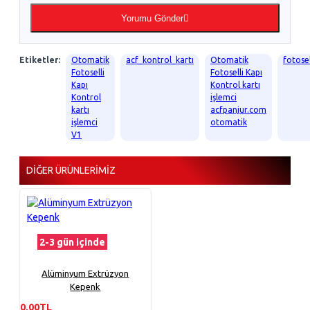
Yorumu Gönder
Etiketler:
Otomatik
acf_kontrol_kartı
Otomatik
fotosel
Fotoselli
Fotoselli Kapı
Kapı
Kontrol kartı
Kontrol
işlemci
kartı
acfpanjur.com
işlemci
otomatik
V1
DIĞER ÜRÜNLERIMIZ
2-3 gün içinde
Alüminyum Extrüzyon
Kepenk
0,00TL