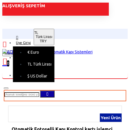
ALIŞVERIŞ SEPETIM
TL
Türk Lirası
TRY
Üye Girişi
€
Euro
Menu
Üye Kaydı
0
TL
Türk Lirası
Alışveriş sepetiniz boş!
$
US Dollar
Yeni Ürün
Otomatik Fotoselli Kapı Kontrol kartı işlemci