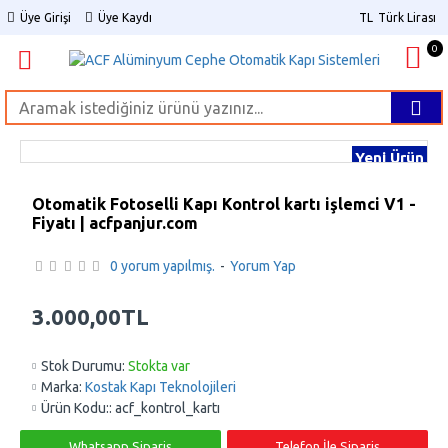
Üye Girişi
Üye Kaydı
TL
Türk Lirası
0
Yeni Ürün
Otomatik Fotoselli Kapı Kontrol kartı işlemci V1 -
Fiyatı | acfpanjur.com
0 yorum yapılmış.
-
Yorum Yap
3.000,00TL
Stok Durumu:
Stokta var
Marka:
Kostak Kapı Teknolojileri
Ürün Kodu::
acf_kontrol_kartı
Whatsapp Sipariş
Telefon İle Sipariş