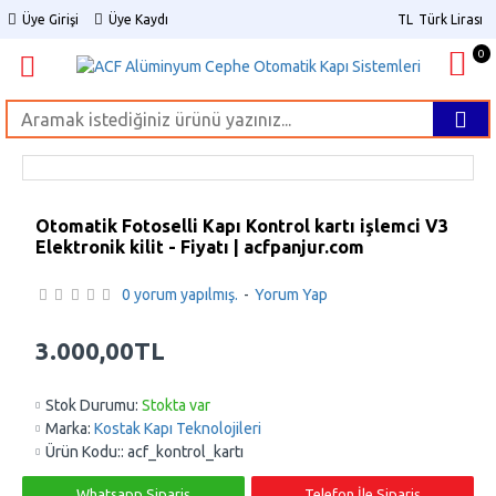
Üye Girişi
Üye Kaydı
TL
Türk Lirası
0
Otomatik Fotoselli Kapı Kontrol kartı işlemci V3
Elektronik kilit - Fiyatı | acfpanjur.com
0 yorum yapılmış.
-
Yorum Yap
3.000,00TL
Stok Durumu:
Stokta var
Marka:
Kostak Kapı Teknolojileri
Ürün Kodu::
acf_kontrol_kartı
Whatsapp Sipariş
Telefon İle Sipariş