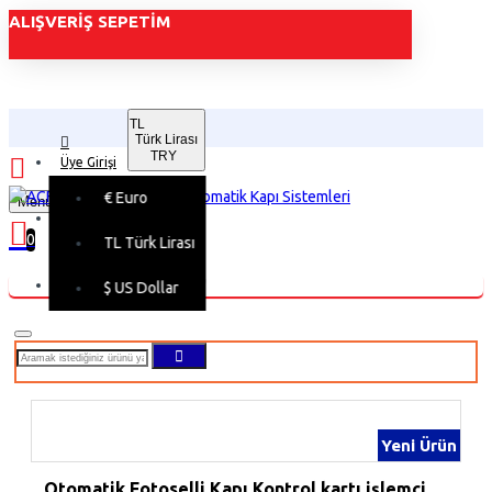
ALIŞVERIŞ SEPETIM
TL
Türk Lirası
TRY
Üye Girişi
€
Euro
Menu
Üye Kaydı
0
TL
Türk Lirası
Alışveriş sepetiniz boş!
$
US Dollar
Yeni Ürün
Otomatik Fotoselli Kapı Kontrol kartı işlemci