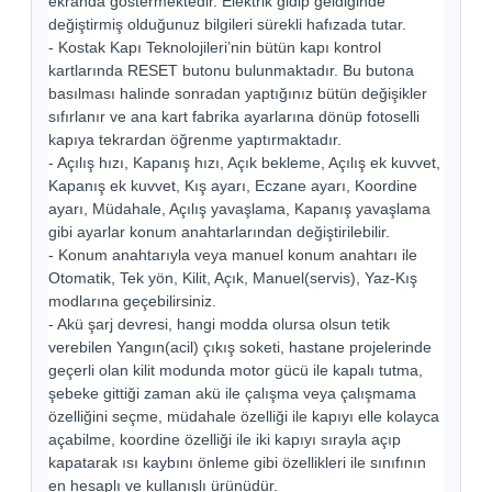
ekranda göstermektedir. Elektrik gidip geldiğinde
değiştirmiş olduğunuz bilgileri sürekli hafızada tutar.
- Kostak Kapı Teknolojileri’nin bütün kapı kontrol
kartlarında RESET butonu bulunmaktadır. Bu butona
basılması halinde sonradan yaptığınız bütün değişikler
sıfırlanır ve ana kart fabrika ayarlarına dönüp fotoselli
kapıya tekrardan öğrenme yaptırmaktadır.
- Açılış hızı, Kapanış hızı, Açık bekleme, Açılış ek kuvvet,
Kapanış ek kuvvet, Kış ayarı, Eczane ayarı, Koordine
ayarı, Müdahale, Açılış yavaşlama, Kapanış yavaşlama
gibi ayarlar konum anahtarlarından değiştirilebilir.
- Konum anahtarıyla veya manuel konum anahtarı ile
Otomatik, Tek yön, Kilit, Açık, Manuel(servis), Yaz-Kış
modlarına geçebilirsiniz.
- Akü şarj devresi, hangi modda olursa olsun tetik
verebilen Yangın(acil) çıkış soketi, hastane projelerinde
geçerli olan kilit modunda motor gücü ile kapalı tutma,
şebeke gittiği zaman akü ile çalışma veya çalışmama
özelliğini seçme, müdahale özelliği ile kapıyı elle kolayca
açabilme, koordine özelliği ile iki kapıyı sırayla açıp
kapatarak ısı kaybını önleme gibi özellikleri ile sınıfının
en hesaplı ve kullanışlı ürünüdür.