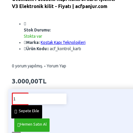
V3 Elektronik kilit - Fiyatı | acfpanjur.com
Stok Durumu:
Stokta var
Marka:
Kostak Kapı Teknolojileri
Ürün Kodu::
acf_kontrol_kartı
0 yorum yapılmış.
-
Yorum Yap
3.000,00TL
Whatsapp Sipariş
Telefon İle Sipariş
Sepete Ekle
Hemen Satın Al
Ürün Bilgisi