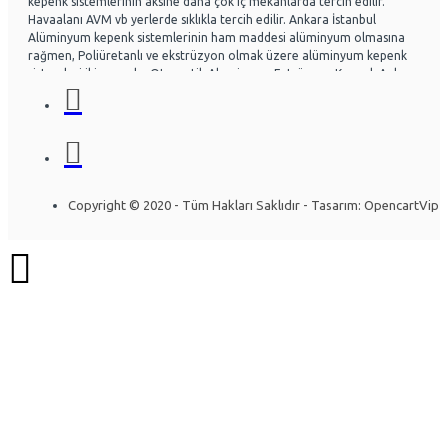
kepenk sistemlerinin aksine daha çok iç mekanlarda tercih edilir.
Havaalanı AVM vb yerlerde sıklıkla tercih edilir. Ankara İstanbul
Alüminyum kepenk sistemlerinin ham maddesi alüminyum olmasına
rağmen, Poliüretanlı ve ekstrüzyon olmak üzere alüminyum kepenk
sistemleri ikiye ayrılır. Otomatik Aluminyum Extrüzyon Kepenk Ankara
ve İstanbul başta olmak üzere Ülke genelinde hayli tercih
edilmektedir. Acf otomatik kapı sistemleri Otomatik kapı radarlı kapı,
fotoselli kapı, kepenk sistemleri, kollu bariyerler Alüminyum doğrama
ve Cephe sistemleri üzerine uzman ekip yapısıyla Montaj ve arıza
bakım onarım konusunda uzmandır. Ankara İstanbul Otomatik
Alüminyum kepenk belirli bir seviye darbelere kadar gayet dayanıklıdır.
Özel olarak tasarlanabilen sistemlerde mevcuttur. Kullanıcının
Copyright © 2020 - Tüm Hakları Saklıdır - Tasarım: OpencartVip
isteğine göre bazı kısımları özelleştirilebilir. Yapının mimarisine uygun
olarak montajı gerçekleştirilir. Uzun ömürlü yapısı sayesinde herhangi
bir sorun olmadan yıllarca kullanılabilinir. Alüminyum kepenk
sistemleri araştırılırken ihtiyacın iyi analiz edilmesi gerekir. İşlemi
gerçekleştirecek firmaya, ihtiyaçlar detaylı bir şekilde anlatılırsa firma
konuya daha çok hakim olacaktır. Bft Deimos a600 Otomatik Bahçe
Kapısı Motoru, bft a600 Bahçe Kapı Motoru ve Bft otomatik Kollu
bariyer modellerinin yanı sıra Nice Bahçe Kapısı Motorları, Nice
otomatik kollu bariyerler, Otomatik kepenk bir diğer değerli özelliği
ise çevreye dost maddeden yapılmasıdır. Çevre şartları göz önünde
bulundurularak İstanbul otomatik alüminyum kepenk sistemlerimizin
üretimini gerçekleştiriyoruz. Alüminyum kepenkler ekstrude çekme
profillerden çift cidarlı olacak şekilde tasarlanıp üretilmektedir.