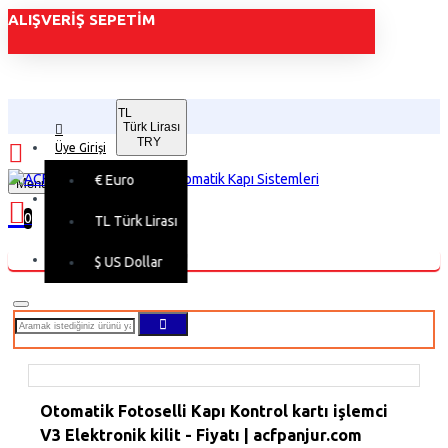
ALIŞVERIŞ SEPETIM
TL
Türk Lirası
TRY
Üye Girişi
€
Euro
Menu
Üye Kaydı
0
TL
Türk Lirası
Alışveriş sepetiniz boş!
$
US Dollar
Otomatik Fotoselli Kapı Kontrol kartı işlemci
V3 Elektronik kilit - Fiyatı | acfpanjur.com