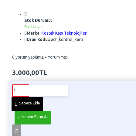
Stok Durumu:
Stokta var
Marka:
Kostak Kapı Teknolojileri
Ürün Kodu::
acf_kontrol_kartı
0 yorum yapılmış.
-
Yorum Yap
3.000,00TL
Whatsapp Sipariş
Telefon İle Sipariş
Sepete Ekle
Hemen Satın Al
Ürün Bilgisi