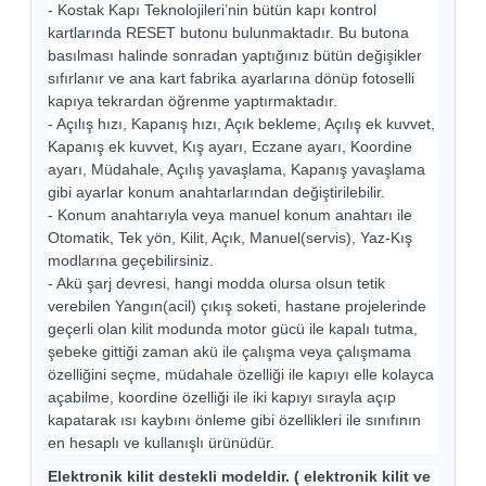
- Kostak Kapı Teknolojileri’nin bütün kapı kontrol
kartlarında RESET butonu bulunmaktadır. Bu butona
basılması halinde sonradan yaptığınız bütün değişikler
sıfırlanır ve ana kart fabrika ayarlarına dönüp fotoselli
kapıya tekrardan öğrenme yaptırmaktadır.
- Açılış hızı, Kapanış hızı, Açık bekleme, Açılış ek kuvvet,
Kapanış ek kuvvet, Kış ayarı, Eczane ayarı, Koordine
ayarı, Müdahale, Açılış yavaşlama, Kapanış yavaşlama
gibi ayarlar konum anahtarlarından değiştirilebilir.
- Konum anahtarıyla veya manuel konum anahtarı ile
Otomatik, Tek yön, Kilit, Açık, Manuel(servis), Yaz-Kış
modlarına geçebilirsiniz.
- Akü şarj devresi, hangi modda olursa olsun tetik
verebilen Yangın(acil) çıkış soketi, hastane projelerinde
geçerli olan kilit modunda motor gücü ile kapalı tutma,
şebeke gittiği zaman akü ile çalışma veya çalışmama
özelliğini seçme, müdahale özelliği ile kapıyı elle kolayca
açabilme, koordine özelliği ile iki kapıyı sırayla açıp
kapatarak ısı kaybını önleme gibi özellikleri ile sınıfının
en hesaplı ve kullanışlı ürünüdür.
Elektronik kilit destekli modeldir. ( elektronik kilit ve