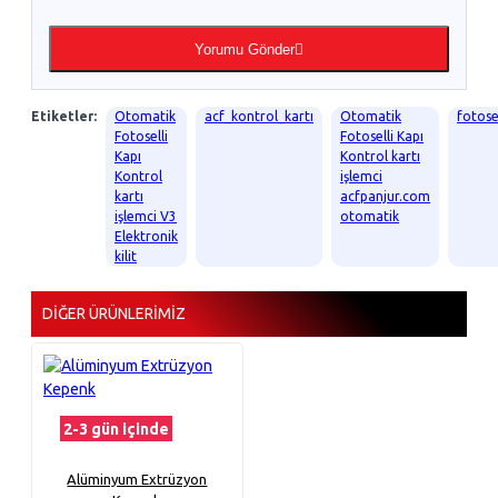
Yorumu Gönder
Etiketler:
Otomatik
acf_kontrol_kartı
Otomatik
fotosel
Fotoselli
Fotoselli Kapı
Kapı
Kontrol kartı
Kontrol
işlemci
kartı
acfpanjur.com
işlemci V3
otomatik
Elektronik
kilit
DIĞER ÜRÜNLERIMIZ
2-3 gün içinde
Alüminyum Extrüzyon