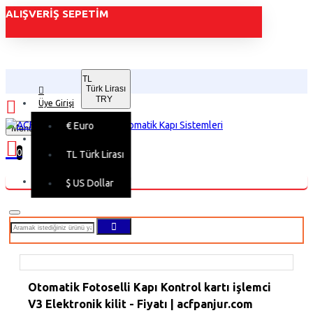
ALIŞVERIŞ SEPETIM
TL
Türk Lirası
TRY
Üye Girişi
€
Euro
Menu
Üye Kaydı
0
TL
Türk Lirası
Alışveriş sepetiniz boş!
$
US Dollar
Otomatik Fotoselli Kapı Kontrol kartı işlemci
V3 Elektronik kilit - Fiyatı | acfpanjur.com