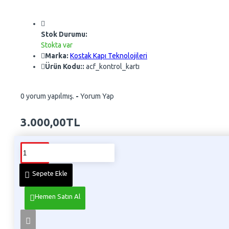
Stok Durumu:
Stokta var
Marka:
Kostak Kapı Teknolojileri
Ürün Kodu::
acf_kontrol_kartı
0 yorum yapılmış.
-
Yorum Yap
3.000,00TL
Whatsapp Sipariş
Telefon İle Sipariş
Sepete Ekle
Hemen Satın Al
Ürün Bilgisi