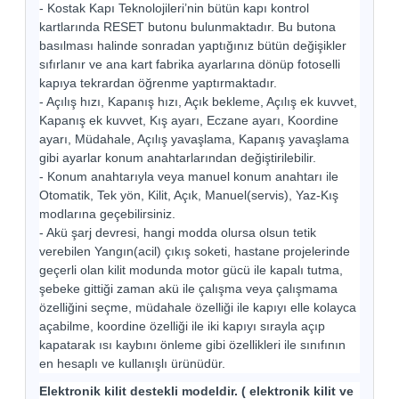
- Kostak Kapı Teknolojileri’nin bütün kapı kontrol
kartlarında RESET butonu bulunmaktadır. Bu butona
basılması halinde sonradan yaptığınız bütün değişikler
sıfırlanır ve ana kart fabrika ayarlarına dönüp fotoselli
kapıya tekrardan öğrenme yaptırmaktadır.
- Açılış hızı, Kapanış hızı, Açık bekleme, Açılış ek kuvvet,
Kapanış ek kuvvet, Kış ayarı, Eczane ayarı, Koordine
ayarı, Müdahale, Açılış yavaşlama, Kapanış yavaşlama
gibi ayarlar konum anahtarlarından değiştirilebilir.
- Konum anahtarıyla veya manuel konum anahtarı ile
Otomatik, Tek yön, Kilit, Açık, Manuel(servis), Yaz-Kış
modlarına geçebilirsiniz.
- Akü şarj devresi, hangi modda olursa olsun tetik
verebilen Yangın(acil) çıkış soketi, hastane projelerinde
geçerli olan kilit modunda motor gücü ile kapalı tutma,
şebeke gittiği zaman akü ile çalışma veya çalışmama
özelliğini seçme, müdahale özelliği ile kapıyı elle kolayca
açabilme, koordine özelliği ile iki kapıyı sırayla açıp
kapatarak ısı kaybını önleme gibi özellikleri ile sınıfının
en hesaplı ve kullanışlı ürünüdür.
Elektronik kilit destekli modeldir. ( elektronik kilit ve