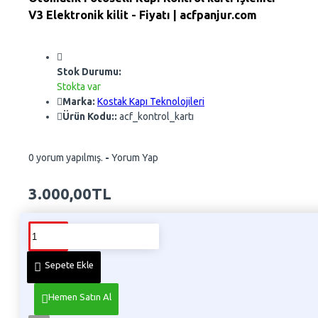
V3 Elektronik kilit - Fiyatı | acfpanjur.com
Stok Durumu:
Stokta var
Marka:
Kostak Kapı Teknolojileri
Ürün Kodu::
acf_kontrol_kartı
0 yorum yapılmış.
-
Yorum Yap
3.000,00TL
Whatsapp Sipariş
Telefon İle Sipariş
Sepete Ekle
Hemen Satın Al
Ürün Bilgisi