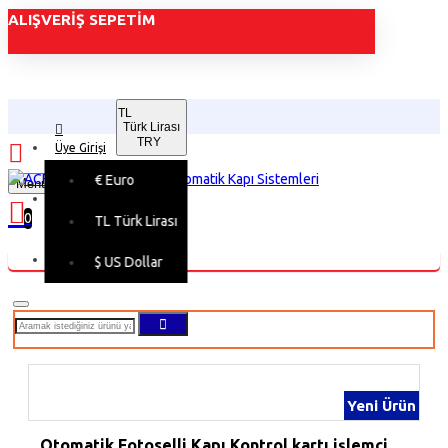
ALIŞVERIŞ SEPETIM
TL
Türk Lirası
TRY
Üye Girişi
€
Euro
Menu
Üye Kaydı
0
TL
Türk Lirası
Alışveriş sepetiniz boş!
$
US Dollar
Yeni Ürün
Otomatik Fotoselli Kapı Kontrol kartı işlemci