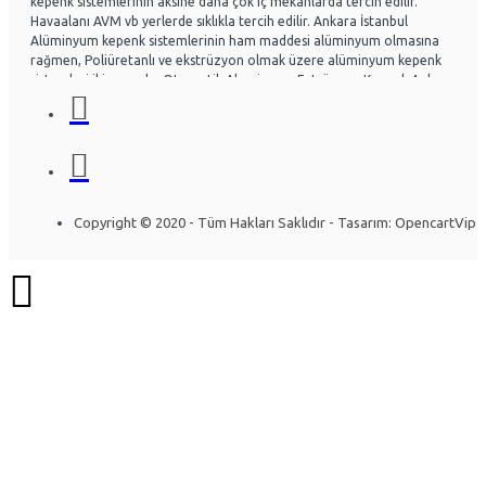
kepenk sistemlerinin aksine daha çok iç mekanlarda tercih edilir.
Havaalanı AVM vb yerlerde sıklıkla tercih edilir. Ankara İstanbul
Alüminyum kepenk sistemlerinin ham maddesi alüminyum olmasına
rağmen, Poliüretanlı ve ekstrüzyon olmak üzere alüminyum kepenk
sistemleri ikiye ayrılır. Otomatik Aluminyum Extrüzyon Kepenk Ankara
ve İstanbul başta olmak üzere Ülke genelinde hayli tercih
edilmektedir. Acf otomatik kapı sistemleri Otomatik kapı radarlı kapı,
fotoselli kapı, kepenk sistemleri, kollu bariyerler Alüminyum doğrama
ve Cephe sistemleri üzerine uzman ekip yapısıyla Montaj ve arıza
bakım onarım konusunda uzmandır. Ankara İstanbul Otomatik
Alüminyum kepenk belirli bir seviye darbelere kadar gayet dayanıklıdır.
Özel olarak tasarlanabilen sistemlerde mevcuttur. Kullanıcının
Copyright © 2020 - Tüm Hakları Saklıdır - Tasarım: OpencartVip
isteğine göre bazı kısımları özelleştirilebilir. Yapının mimarisine uygun
olarak montajı gerçekleştirilir. Uzun ömürlü yapısı sayesinde herhangi
bir sorun olmadan yıllarca kullanılabilinir. Alüminyum kepenk
sistemleri araştırılırken ihtiyacın iyi analiz edilmesi gerekir. İşlemi
gerçekleştirecek firmaya, ihtiyaçlar detaylı bir şekilde anlatılırsa firma
konuya daha çok hakim olacaktır. Bft Deimos a600 Otomatik Bahçe
Kapısı Motoru, bft a600 Bahçe Kapı Motoru ve Bft otomatik Kollu
bariyer modellerinin yanı sıra Nice Bahçe Kapısı Motorları, Nice
otomatik kollu bariyerler, Otomatik kepenk bir diğer değerli özelliği
ise çevreye dost maddeden yapılmasıdır. Çevre şartları göz önünde
bulundurularak İstanbul otomatik alüminyum kepenk sistemlerimizin
üretimini gerçekleştiriyoruz. Alüminyum kepenkler ekstrude çekme
profillerden çift cidarlı olacak şekilde tasarlanıp üretilmektedir.