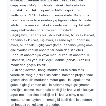
ekranda göstermektedir. Elektrik gidip geldiğinde
değiştirmiş olduğunuz bilgileri sürekli hafızada tutar.
- Kostak Kapı Teknolojileri’nin bütün kapı kontrol
kartlarında RESET butonu bulunmaktadır. Bu butona
basılması halinde sonradan yaptığınız bütün değişikler
sıfırlanır ve ana kart fabrika ayarlarına dönüp fotoselli
kapıya tekrardan öğrenme yaptırmaktadır.
- Açılış hızı, Kapanış hızı, Açık bekleme, Açılış ek kuvvet,
Kapanış ek kuvvet, Kış ayarı, Eczane ayarı, Koordine
ayarı, Müdahale, Açılış yavaşlama, Kapanış yavaşlama
gibi ayarlar konum anahtarlarından değiştirilebilir.
- Konum anahtarıyla veya manuel konum anahtarı ile
Otomatik, Tek yön, Kilit, Açık, Manuel(servis), Yaz-Kış
modlarına geçebilirsiniz.
- Akü şarj devresi, hangi modda olursa olsun tetik
verebilen Yangın(acil) çıkış soketi, hastane projelerinde
geçerli olan kilit modunda motor gücü ile kapalı tutma,
şebeke gittiği zaman akü ile çalışma veya çalışmama
özelliğini seçme, müdahale özelliği ile kapıyı elle kolayca
açabilme, koordine özelliği ile iki kapıyı sırayla açıp
kapatarak ısı kaybını önleme gibi özellikleri ile sınıfının
en hesaplı ve kullanışlı ürünüdür.