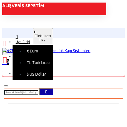
ALIŞVERIŞ SEPETIM
TL
Türk Lirası
TRY
Üye Girişi
€
Euro
Menu
Üye Kaydı
0
TL
Türk Lirası
Alışveriş sepetiniz boş!
$
US Dollar