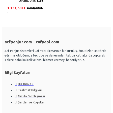
Uyumlu Alıcı Kart
1.131,60TL
2.038,87TL
acfpanjur.com - cafyapi.com
Acf Panjur Sistemleri Caf Yapı Firmasının bir kuruluşudur. Bizler Sektörde
edinmiş olduğumuz tecrübe ve deneyimleri tek bir çatı altında toplarak
sizlere daha kaliteli ve hızlı hizmet vermeyi hedefliyoruz.
Bilgi Sayfaları
Biz Kimiz ?
Teslimat Bilgileri
Gizlilik Sözleşmesi
Şartlar ve Koşullar