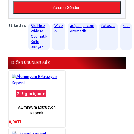
Yorumu Gönder
Etiketler:
Şile Nice
Wide
acfpanjur.com
fotoselli
kapi
Wide M
M
otomatik
Otomatik
Kollu
Bariyer
DIĞER ÜRÜNLERIMIZ
2-3 gün içinde
Alüminyum Extrüzyon
Kepenk
0,00TL