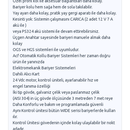
Özel profil kol ile aksesuar bağlantıları daha kolay.
Bariyer kolu hem sağa hem de sola takılabilir.
Yay ayarı daha kolay, pratik yay gergi aparatı ile daha kolay.
Kesinti yok: Sistemin çalışmasını CARICA (2 adet 12 V 7 A
akü ile )
veya PS324 akü sistemi ile devam ettirebilirsiniz.
Üçgen Anahtar sayesinde bariyeri manuele almak daha
kolay
OGS ve HGS sistemleri ile uyumludur.
Acf Otomatik Kollu Bariyer Sistemleri her zaman doğru
ürün ile yanınızda
Elektromekanik Bariyer Sistemeleri
Dahili Alıcı Kart
24 Vdc motor, kontrol üniteli, ayarlanabilir hız ve
engel tanıma özelliği
İki tip gövde, galvaniz çelik veya paslanmaz çelik
(AISI 304) in üç gövde ölçüsünde 3 metreden 7 met reye
Daha Konforlu ve bakım ve programlamada güvenli
Aynı Kontrol ünitesi bütün WIDE serisi bariyerlerde kullan
ılır.
Kontrol Ünitesi gövedenin içinde kolay ulaşılabilir bir nokt
adadır.