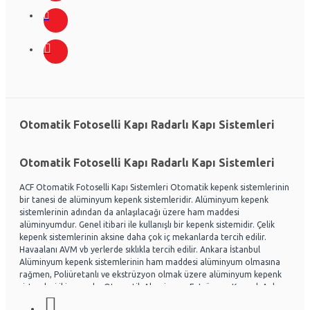
Otomatik Fotoselli Kapı Radarlı Kapı Sistemleri
Otomatik Fotoselli Kapı Radarlı Kapı Sistemleri
ACF Otomatik Fotoselli Kapı Sistemleri Otomatik kepenk sistemlerinin
bir tanesi de alüminyum kepenk sistemleridir. Alüminyum kepenk
sistemlerinin adından da anlaşılacağı üzere ham maddesi
alüminyumdur. Genel itibari ile kullanışlı bir kepenk sistemidir. Çelik
kepenk sistemlerinin aksine daha çok iç mekanlarda tercih edilir.
Havaalanı AVM vb yerlerde sıklıkla tercih edilir. Ankara İstanbul
Alüminyum kepenk sistemlerinin ham maddesi alüminyum olmasına
rağmen, Poliüretanlı ve ekstrüzyon olmak üzere alüminyum kepenk
sistemleri ikiye ayrılır. Otomatik Aluminyum Extrüzyon Kepenk Ankara
ve İstanbul başta olmak üzere Ülke genelinde hayli tercih