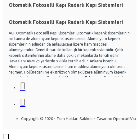
Otomatik Fotoselli Kapı Radarlı Kapı Sistemleri
Otomatik Fotoselli Kapı Radarlı Kapı Sistemleri
ACF Otomatik Fotoselli Kapı Sistemleri Otomatik kepenk sistemlerinin
bir tanesi de alüminyum kepenk sistemleridir. Alüminyum kepenk
sistemlerinin adından da anlaşılacağı üzere ham maddesi
alüminyumdur. Genel itibari ile kullanışlı bir kepenk sistemidir. Çelik
kepenk sistemlerinin aksine daha çok iç mekanlarda tercih edilir.
Havaalanı AVM vb yerlerde sıklıkla tercih edilir. Ankara İstanbul
Alüminyum kepenk sistemlerinin ham maddesi alüminyum olmasına
rağmen, Poliüretanlı ve ekstrüzyon olmak üzere alüminyum kepenk
sistemleri ikiye ayrılır. Otomatik Aluminyum Extrüzyon Kepenk Ankara
ve İstanbul başta olmak üzere Ülke genelinde hayli tercih
edilmektedir. Acf otomatik kapı sistemleri Otomatik kapı radarlı kapı,
fotoselli kapı, kepenk sistemleri, kollu bariyerler Alüminyum doğrama
ve Cephe sistemleri üzerine uzman ekip yapısıyla Montaj ve arıza
bakım onarım konusunda uzmandır. Ankara İstanbul Otomatik
Alüminyum kepenk belirli bir seviye darbelere kadar gayet dayanıklıdır.
Özel olarak tasarlanabilen sistemlerde mevcuttur. Kullanıcının
Copyright © 2020 - Tüm Hakları Saklıdır - Tasarım: OpencartVip
isteğine göre bazı kısımları özelleştirilebilir. Yapının mimarisine uygun
olarak montajı gerçekleştirilir. Uzun ömürlü yapısı sayesinde herhangi
bir sorun olmadan yıllarca kullanılabilinir. Alüminyum kepenk