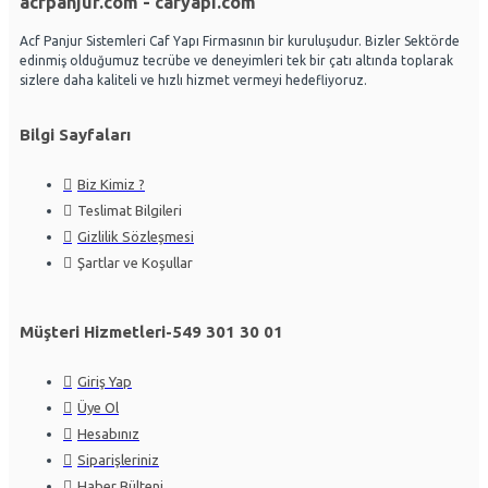
acfpanjur.com - cafyapi.com
Acf Panjur Sistemleri Caf Yapı Firmasının bir kuruluşudur. Bizler Sektörde
edinmiş olduğumuz tecrübe ve deneyimleri tek bir çatı altında toplarak
sizlere daha kaliteli ve hızlı hizmet vermeyi hedefliyoruz.
Bilgi Sayfaları
Biz Kimiz ?
Teslimat Bilgileri
Gizlilik Sözleşmesi
Şartlar ve Koşullar
Müşteri Hizmetleri-549 301 30 01
Giriş Yap
Üye Ol
Hesabınız
Siparişleriniz
Haber Bülteni