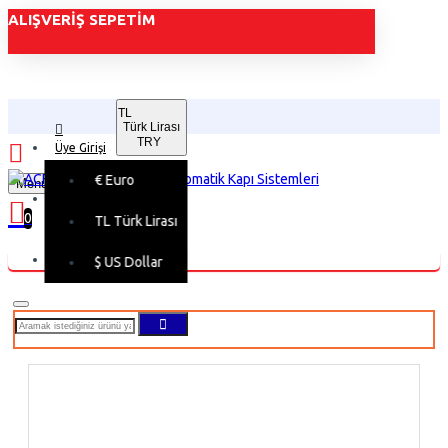
ALIŞVERIŞ SEPETIM
TL
Türk Lirası
TRY
Üye Girişi
€
Euro
Menu
Üye Kaydı
0
TL
Türk Lirası
Alışveriş sepetiniz boş!
$
US Dollar