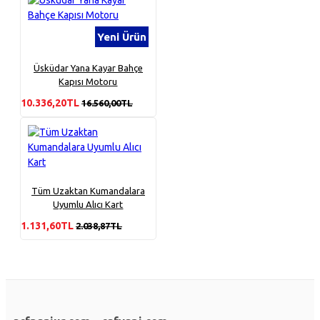
Yeni Ürün
Üsküdar Yana Kayar Bahçe
Kapısı Motoru
10.336,20TL
16.560,00TL
Tüm Uzaktan Kumandalara
Uyumlu Alıcı Kart
1.131,60TL
2.038,87TL