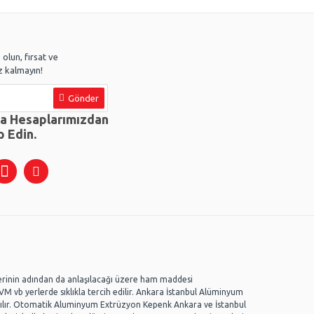
olun, fırsat ve
 kalmayın!
Gönder
ya Hesaplarımızdan
p Edin.
erinin adından da anlaşılacağı üzere ham maddesi
AVM vb yerlerde sıklıkla tercih edilir. Ankara İstanbul Alüminyum
ılır. Otomatik Aluminyum Extrüzyon Kepenk Ankara ve İstanbul