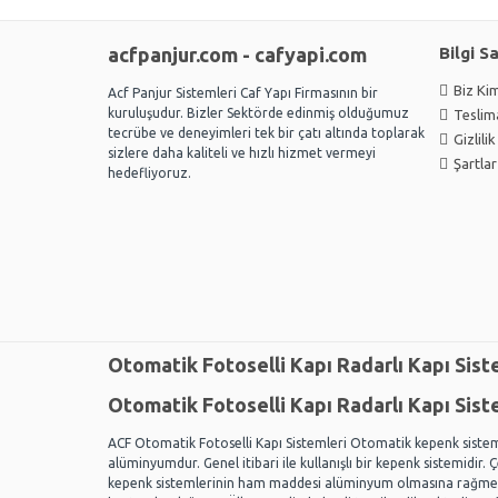
acfpanjur.com - cafyapi.com
Bilgi S
Biz Kim
Acf Panjur Sistemleri Caf Yapı Firmasının bir
kuruluşudur. Bizler Sektörde edinmiş olduğumuz
Teslima
tecrübe ve deneyimleri tek bir çatı altında toplarak
Gizlili
sizlere daha kaliteli ve hızlı hizmet vermeyi
Şartlar
hedefliyoruz.
Otomatik Fotoselli Kapı Radarlı Kapı Sist
Otomatik Fotoselli Kapı Radarlı Kapı Sist
ACF Otomatik Fotoselli Kapı Sistemleri Otomatik kepenk sistem
alüminyumdur. Genel itibari ile kullanışlı bir kepenk sistemidir.
kepenk sistemlerinin ham maddesi alüminyum olmasına rağmen,