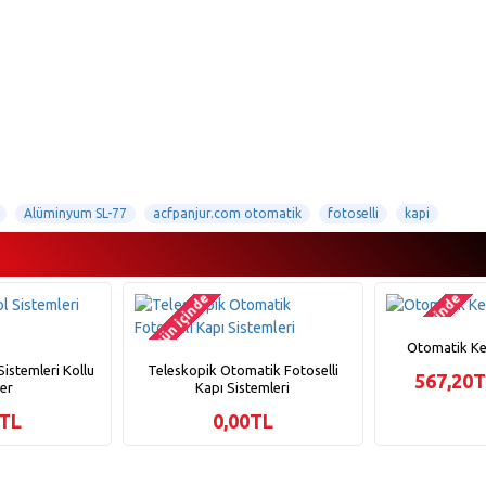
Alüminyum SL-77
acfpanjur.com otomatik
fotoselli
kapi
2-3 gün içinde
2-3 gün içinde
Otomatik Kep
istemleri Kollu
Teleskopik Otomatik Fotoselli
567,20
yer
Kapı Sistemleri
0TL
0,00TL