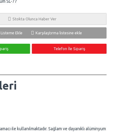
um SL-77
Stokta Olunca Haber Ver
ş Listeme Ekle
Karşılaştırma listesine ekle
pariş
Telefon İle Sipariş
eri
 amacı ile kullanılmaktadır. Sağlam ve dayanıklı alüminyum