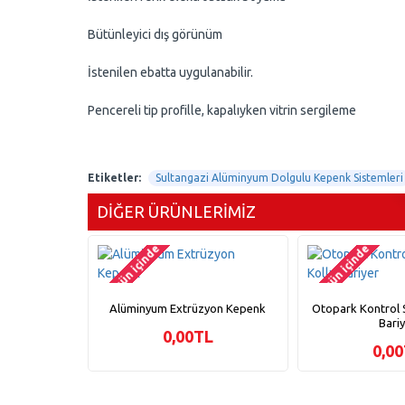
Bütünleyici dış görünüm
İstenilen ebatta uygulanabilir.
Pencereli tip profille, kapalıyken vitrin sergileme
Etiketler:
Sultangazi Alüminyum Dolgulu Kepenk Sistemleri
DIĞER ÜRÜNLERIMIZ
2-3 gün içinde
2-3 gün içinde
Alüminyum Extrüzyon Kepenk
Otopark Kontrol S
Bari
0,00TL
0,0