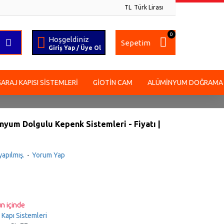
TL
Türk Lirası
0
Hoşgeldiniz
Sepetim
Giriş Yap / Üye Ol
GARAJ KAPISI SISTEMLERI
GIOTIN CAM
ALÜMINYUM DOĞRAMA
nyum Dolgulu Kepenk Sistemleri - Fiyatı |
apılmış.
-
Yorum Yap
n içinde
Kapı Sistemleri