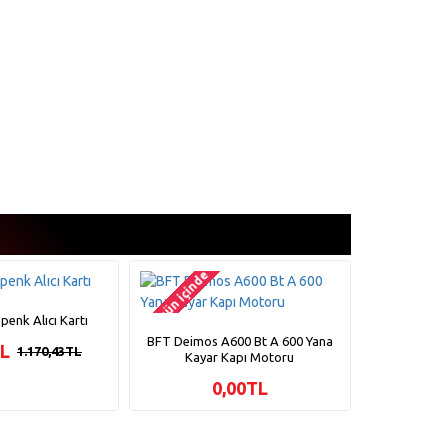
2-3 gün içinde
2-3 gün içinde
enk Alıcı Kartı
Yüksek Hız
BFT Deimos A600 Bt A 600 Yana
TL
1.170,43TL
Kayar Kapı Motoru
0,00TL