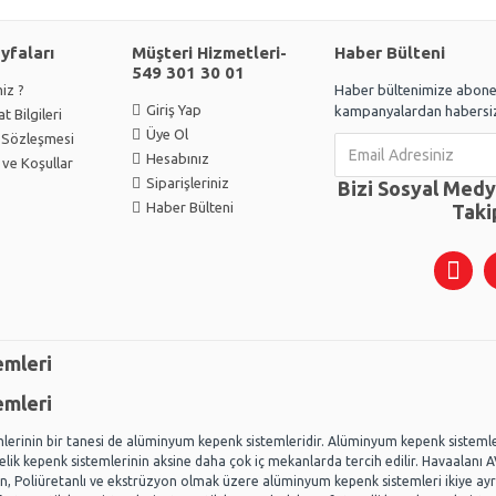
ayfaları
Müşteri Hizmetleri-
Haber Bülteni
549 301 30 01
iz ?
Haber bültenimize abone 
Giriş Yap
kampanyalardan habersiz
t Bilgileri
Üye Ol
k Sözleşmesi
Hesabınız
 ve Koşullar
Siparişleriniz
Bizi Sosyal Med
Haber Bülteni
Taki
emleri
emleri
lerinin bir tanesi de alüminyum kepenk sistemleridir. Alüminyum kepenk sisteml
 Çelik kepenk sistemlerinin aksine daha çok iç mekanlarda tercih edilir. Havaalanı 
 Poliüretanlı ve ekstrüzyon olmak üzere alüminyum kepenk sistemleri ikiye ayr