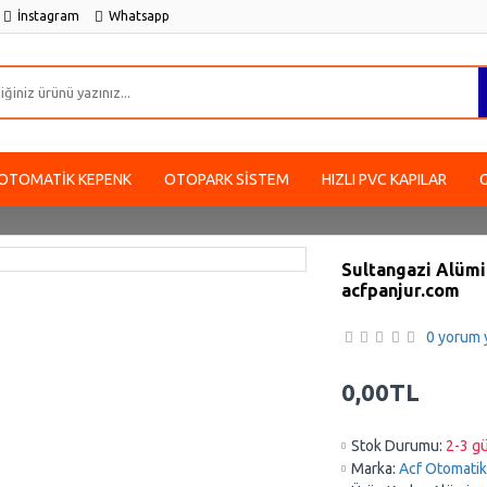
İnstagram
Whatsapp
OTOMATIK KEPENK
OTOPARK SISTEM
HIZLI PVC KAPILAR
Sultangazi Alümi
acfpanjur.com
0 yorum y
0,00TL
Stok Durumu:
2-3 gü
Marka:
Acf Otomatik 