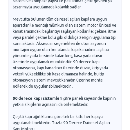
sistemi ve kompakt yapısı ile paslanmaz çelik gövdeli şık
tasarımıyla uygulamada kolaylık sağlar.
Mevcutta bulunan tüm dairesel açılan kapılara uygun
aparatlar ile montajı mümkün olan sistem, motor ünitesi ve
kanat arasındaki bağlantıyı sağlayan kollar ile; çekme, itme
veya paralel çekme kolu gibi oldukça zengin uygulama tipi
sunmaktadır. Aksesuar seçenekleri ile otomasyonun
montajını uygun olan her alanda, kapı kanadının açılma
yönünde yada tersinde kalan kiriş, kasa yada duvar
üzerinde uygulamak mümkündür. 90 derece kapı
otomasyonu, kapı kanadının üzerinde duvar, kiriş yada
yeterli yükseklikte bir kasa olmaması halinde, bu tip
otomasyon sistemi mevcut kanadın üzerine monte
edilerek de uygulanabilmektedir. .
90 derece kapı sistemleri
şifre paneli sayesinde kapının
yetkisiz kişilerin açmasını da önlemektedir.
Çeşitli kapı ağırlıklarına göre tek bir kitle her kapıya
uygulanabilmektedir.. Tuzla 90 Derece Dairesel Açılan
Kapı Motoru