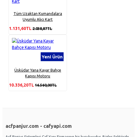
Tüm Uzaktan Kumandalara
Uyumlu Alıcı Kart
1.131,60TL
2.038,87TL
Yeni Ürün
Üsküdar Yana Kayar Bahçe
Kapısı Motoru
10.336,20TL
16.560,00TL
acfpanjur.com - cafyapi.com
Acf Panjur Sistemleri Caf Yapı Firmasının bir kuruluşudur. Bizler Sektörde