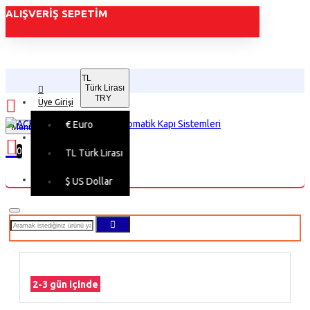
ALIŞVERIŞ SEPETIM
TL
Türk Lirası
TRY
Üye Girişi
€
Euro
Menu
Üye Kaydı
0
TL
Türk Lirası
Alışveriş sepetiniz boş!
$
US Dollar
2-3 gün içinde