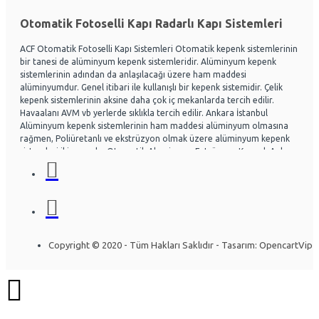
Otomatik Fotoselli Kapı Radarlı Kapı Sistemleri
ACF Otomatik Fotoselli Kapı Sistemleri Otomatik kepenk sistemlerinin
bir tanesi de alüminyum kepenk sistemleridir. Alüminyum kepenk
sistemlerinin adından da anlaşılacağı üzere ham maddesi
alüminyumdur. Genel itibari ile kullanışlı bir kepenk sistemidir. Çelik
kepenk sistemlerinin aksine daha çok iç mekanlarda tercih edilir.
Havaalanı AVM vb yerlerde sıklıkla tercih edilir. Ankara İstanbul
Alüminyum kepenk sistemlerinin ham maddesi alüminyum olmasına
rağmen, Poliüretanlı ve ekstrüzyon olmak üzere alüminyum kepenk
sistemleri ikiye ayrılır. Otomatik Aluminyum Extrüzyon Kepenk Ankara
ve İstanbul başta olmak üzere Ülke genelinde hayli tercih
edilmektedir. Acf otomatik kapı sistemleri Otomatik kapı radarlı kapı,
fotoselli kapı, kepenk sistemleri, kollu bariyerler Alüminyum doğrama
ve Cephe sistemleri üzerine uzman ekip yapısıyla Montaj ve arıza
bakım onarım konusunda uzmandır. Ankara İstanbul Otomatik
Alüminyum kepenk belirli bir seviye darbelere kadar gayet dayanıklıdır.
Özel olarak tasarlanabilen sistemlerde mevcuttur. Kullanıcının
Copyright © 2020 - Tüm Hakları Saklıdır - Tasarım: OpencartVip
isteğine göre bazı kısımları özelleştirilebilir. Yapının mimarisine uygun
olarak montajı gerçekleştirilir. Uzun ömürlü yapısı sayesinde herhangi
bir sorun olmadan yıllarca kullanılabilinir. Alüminyum kepenk
sistemleri araştırılırken ihtiyacın iyi analiz edilmesi gerekir. İşlemi
gerçekleştirecek firmaya, ihtiyaçlar detaylı bir şekilde anlatılırsa firma
konuya daha çok hakim olacaktır. Bft Deimos a600 Otomatik Bahçe