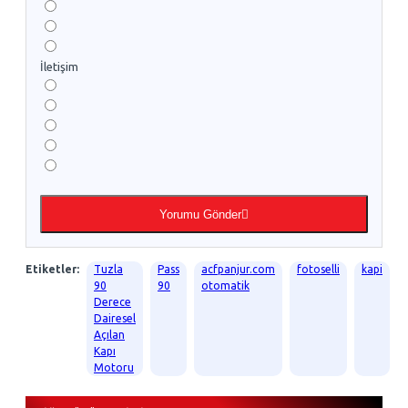
İletişim
Yorumu Gönder
Etiketler:
Tuzla
Pass
acfpanjur.com
fotoselli
kapi
90
90
otomatik
Derece
Dairesel
Açılan
Kapı
Motoru