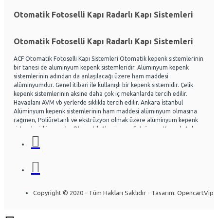
Otomatik Fotoselli Kapı Radarlı Kapı Sistemleri
Otomatik Fotoselli Kapı Radarlı Kapı Sistemleri
ACF Otomatik Fotoselli Kapı Sistemleri Otomatik kepenk sistemlerinin
bir tanesi de alüminyum kepenk sistemleridir. Alüminyum kepenk
sistemlerinin adından da anlaşılacağı üzere ham maddesi
alüminyumdur. Genel itibari ile kullanışlı bir kepenk sistemidir. Çelik
kepenk sistemlerinin aksine daha çok iç mekanlarda tercih edilir.
Havaalanı AVM vb yerlerde sıklıkla tercih edilir. Ankara İstanbul
Alüminyum kepenk sistemlerinin ham maddesi alüminyum olmasına
rağmen, Poliüretanlı ve ekstrüzyon olmak üzere alüminyum kepenk
sistemleri ikiye ayrılır. Otomatik Aluminyum Extrüzyon Kepenk Ankara
ve İstanbul başta olmak üzere Ülke genelinde hayli tercih
edilmektedir. Acf otomatik kapı sistemleri Otomatik kapı radarlı kapı,
fotoselli kapı, kepenk sistemleri, kollu bariyerler Alüminyum doğrama
ve Cephe sistemleri üzerine uzman ekip yapısıyla Montaj ve arıza
bakım onarım konusunda uzmandır. Ankara İstanbul Otomatik
Alüminyum kepenk belirli bir seviye darbelere kadar gayet dayanıklıdır.
Özel olarak tasarlanabilen sistemlerde mevcuttur. Kullanıcının
Copyright © 2020 - Tüm Hakları Saklıdır - Tasarım: OpencartVip
isteğine göre bazı kısımları özelleştirilebilir. Yapının mimarisine uygun
olarak montajı gerçekleştirilir. Uzun ömürlü yapısı sayesinde herhangi
bir sorun olmadan yıllarca kullanılabilinir. Alüminyum kepenk