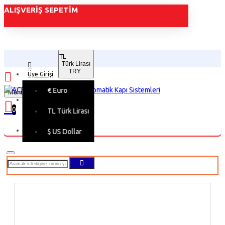
ALIŞVERIŞ SEPETIM
TL
Türk Lirası
TRY
Üye Girişi
€
Euro
Menu
Üye Kaydı
0
TL
Türk Lirası
Alışveriş sepetiniz boş!
$
US Dollar