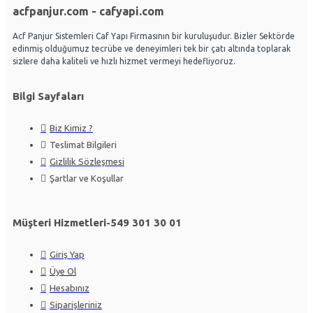
acfpanjur.com - cafyapi.com
Acf Panjur Sistemleri Caf Yapı Firmasının bir kuruluşudur. Bizler Sektörde
edinmiş olduğumuz tecrübe ve deneyimleri tek bir çatı altında toplarak
sizlere daha kaliteli ve hızlı hizmet vermeyi hedefliyoruz.
Bilgi Sayfaları
Biz Kimiz ?
Teslimat Bilgileri
Gizlilik Sözleşmesi
Şartlar ve Koşullar
Müşteri Hizmetleri-549 301 30 01
Giriş Yap
Üye Ol
Hesabınız
Siparişleriniz