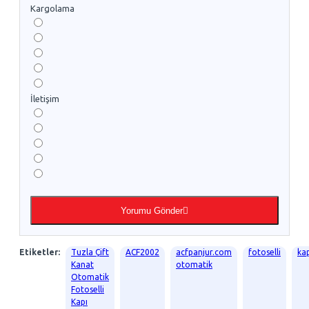
Kargolama
İletişim
Yorumu Gönder
Etiketler:
Tuzla Çift
ACF2002
acfpanjur.com
fotoselli
ka
Kanat
otomatik
Otomatik
Fotoselli
Kapı