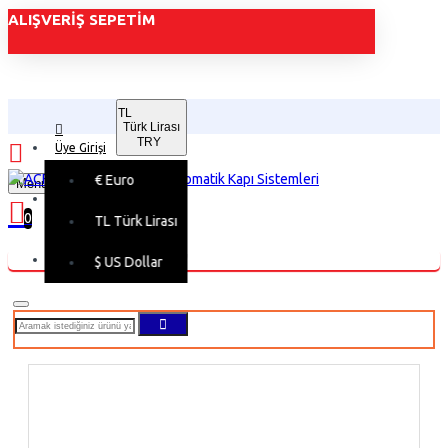
ALIŞVERIŞ SEPETIM
TL
Türk Lirası
TRY
Üye Girişi
€
Euro
Menu
Üye Kaydı
0
TL
Türk Lirası
Alışveriş sepetiniz boş!
$
US Dollar