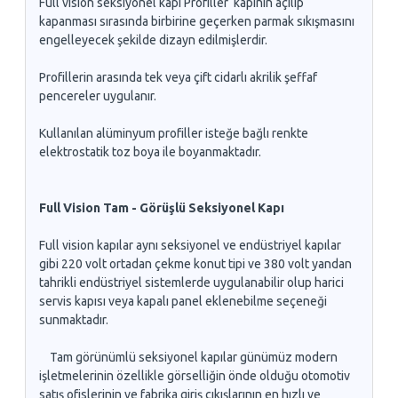
Full vision seksiyonel kapı Profiller kapının açılıp
kapanması sırasında birbirine geçerken parmak sıkışmasını
engelleyecek şekilde dizayn edilmişlerdir.
Profillerin arasında tek veya çift cidarlı akrilik şeffaf
pencereler uygulanır.
Kullanılan alüminyum profiller isteğe bağlı renkte
elektrostatik toz boya ile boyanmaktadır.
Full Vision Tam - Görüşlü Seksiyonel Kapı
Full vision kapılar aynı seksiyonel ve endüstriyel kapılar
gibi 220 volt ortadan çekme konut tipi ve 380 volt yandan
tahrikli endüstriyel sistemlerde uygulanabilir olup harici
servis kapısı veya kapalı panel eklenebilme seçeneği
sunmaktadır.
Tam görünümlü seksiyonel kapılar günümüz modern
işletmelerinin özellikle görselliğin önde olduğu otomotiv
satış ofislerinin ve fabrika giriş çıkışlarının en hızlı ve