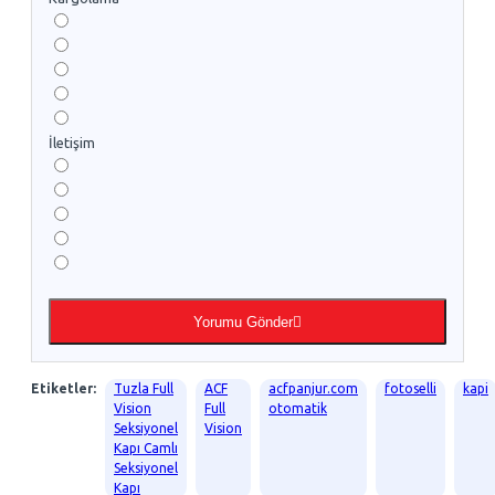
İletişim
Yorumu Gönder
Etiketler:
Tuzla Full
ACF
acfpanjur.com
fotoselli
kapi
Vision
Full
otomatik
Seksiyonel
Vision
Kapı Camlı
Seksiyonel
Kapı