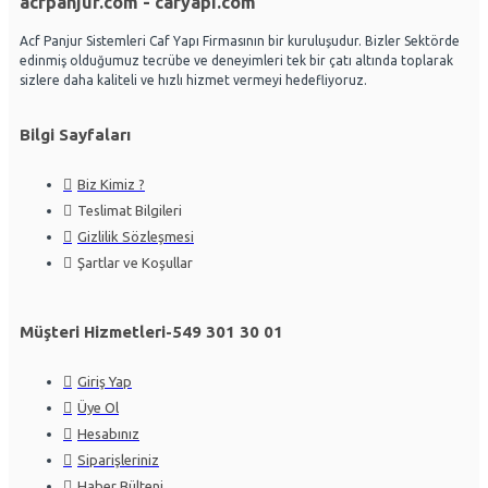
acfpanjur.com - cafyapi.com
Acf Panjur Sistemleri Caf Yapı Firmasının bir kuruluşudur. Bizler Sektörde
edinmiş olduğumuz tecrübe ve deneyimleri tek bir çatı altında toplarak
sizlere daha kaliteli ve hızlı hizmet vermeyi hedefliyoruz.
Bilgi Sayfaları
Biz Kimiz ?
Teslimat Bilgileri
Gizlilik Sözleşmesi
Şartlar ve Koşullar
Müşteri Hizmetleri-549 301 30 01
Giriş Yap
Üye Ol
Hesabınız
Siparişleriniz
Haber Bülteni