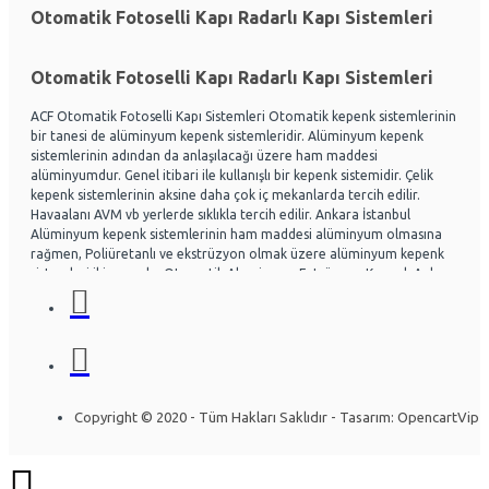
Otomatik Fotoselli Kapı Radarlı Kapı Sistemleri
Otomatik Fotoselli Kapı Radarlı Kapı Sistemleri
ACF Otomatik Fotoselli Kapı Sistemleri Otomatik kepenk sistemlerinin
bir tanesi de alüminyum kepenk sistemleridir. Alüminyum kepenk
sistemlerinin adından da anlaşılacağı üzere ham maddesi
alüminyumdur. Genel itibari ile kullanışlı bir kepenk sistemidir. Çelik
kepenk sistemlerinin aksine daha çok iç mekanlarda tercih edilir.
Havaalanı AVM vb yerlerde sıklıkla tercih edilir. Ankara İstanbul
Alüminyum kepenk sistemlerinin ham maddesi alüminyum olmasına
rağmen, Poliüretanlı ve ekstrüzyon olmak üzere alüminyum kepenk
sistemleri ikiye ayrılır. Otomatik Aluminyum Extrüzyon Kepenk Ankara
ve İstanbul başta olmak üzere Ülke genelinde hayli tercih
edilmektedir. Acf otomatik kapı sistemleri Otomatik kapı radarlı kapı,
fotoselli kapı, kepenk sistemleri, kollu bariyerler Alüminyum doğrama
ve Cephe sistemleri üzerine uzman ekip yapısıyla Montaj ve arıza
bakım onarım konusunda uzmandır. Ankara İstanbul Otomatik
Alüminyum kepenk belirli bir seviye darbelere kadar gayet dayanıklıdır.
Özel olarak tasarlanabilen sistemlerde mevcuttur. Kullanıcının
Copyright © 2020 - Tüm Hakları Saklıdır - Tasarım: OpencartVip
isteğine göre bazı kısımları özelleştirilebilir. Yapının mimarisine uygun
olarak montajı gerçekleştirilir. Uzun ömürlü yapısı sayesinde herhangi
bir sorun olmadan yıllarca kullanılabilinir. Alüminyum kepenk