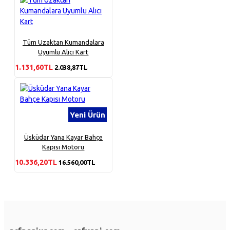
Tüm Uzaktan Kumandalara
Uyumlu Alıcı Kart
1.131,60TL
2.038,87TL
Yeni Ürün
Üsküdar Yana Kayar Bahçe
Kapısı Motoru
10.336,20TL
16.560,00TL