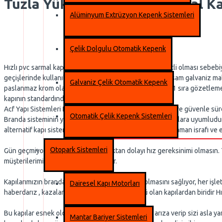
Tuzla Yüksek Hızlı PVC Sarmal K
Alüminyum Extrüzyon Kepenk Sistemleri
Çelik Dolgulu Otomatik Kepenk
Hızlı pvc sarmal kapılar iç mekanlarda, ekonomik maliyetli olması sebebiy
geçişlerinde kullanılmaktadır. Tambur dışındaki metal aksam galvaniz 
Galvaniz Çelik Otomatik Kepenk
paslanmaz krom olarak da yapılabilmektedir Standartta 1 sıra gözetleme 
kapının standardında bulunmaktadır.
Acf Yapı Sistemleri Hızlı PVC Branda Sarmal Kapı;Yüksek ve güvenle sürdür
Otomatik Çelik Kepenk Sistemleri
Branda sisteminin yekpare olması sayesinde hijyen ortamlara uyumludur. 
alternatif kapı sistemlerinde karşılaşılan hantal çalışma, zaman israfı ve 
Otopark Sistemleri
Gün geçmiyor ki tesislerde yoğunluktan dolayı hız gereksinimi olmasın. T
müşterilerimizin tercih sebebi oluyor.
Kapılarımızın brandadan oluşu sistemin esnek olmasını sağlıyor, her işlet
Dairesel Kapı Motorları
haberdarız , kazalar sonucu en hesaplı çözümü olan kapılardan biridir Hız
Bu kapılar esnek olduklarından her darbe sonrası arıza verip sizi asla ya
Mantar Bariyer Sistemleri