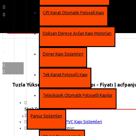
Çift Kanat Otomatik Fotoseli Kapı
2-3 gün içinde
Doksan Derece Açılan Kapı Motorları
Döner Kapı Sistemleri
Tek Kanat Fotoselli Kapı
Tuzla Yüksek Hızlı PVC Sarmal Kapı - Fiyatı | acfpan
Teleskopik Otomatik Fotoselli Kapılar
Stok Durumu:
2-3 gün içinde
Panjur Sistemleri
Marka:
Rayflex Hızlı PVC Kapı Sistemleri
Ürün Kodu::
ACF Hızlıpvc