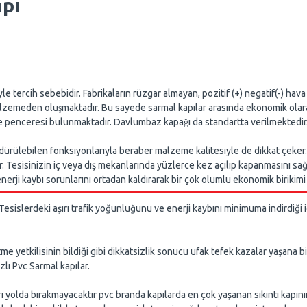
apı
le tercih sebebidir. Fabrikaların rüzgar almayan, pozitif (+) negatif(-) ha
malzemeden oluşmaktadır. Bu sayede sarmal kapılar arasında ekonomik olarak
penceresi bulunmaktadır. Davlumbaz kapağı da standartta verilmektedir. Al
ülebilen fonksiyonlarıyla beraber malzeme kalitesiyle de dikkat çeker. Bin
Tesisinizin iç veya dış mekanlarında yüzlerce kez açılıp kapanmasını sağl
enerji kaybı sorunlarını ortadan kaldırarak bir çok olumlu ekonomik birikimi
esislerdeki aşırı trafik yoğunluğunu ve enerji kaybını minimuma indirdiği i
me yetkilisinin bildiği gibi dikkatsizlik sonucu ufak tefek kazalar yaşana 
lı Pvc Sarmal kapılar.
rı yolda bırakmayacaktır pvc branda kapılarda en çok yaşanan sıkıntı kapını