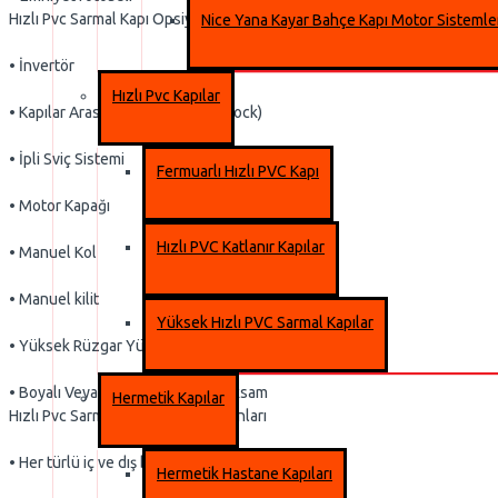
Hızlı Pvc Sarmal Kapı Opsiyonel Özellikler
Nice Yana Kayar Bahçe Kapı Motor Sistemle
• İnvertör
Hızlı Pvc Kapılar
• Kapılar Arası Haberleşme (Interlock)
• İpli Sviç Sistemi
Fermuarlı Hızlı PVC Kapı
• Motor Kapağı
Hızlı PVC Katlanır Kapılar
• Manuel Kol
• Manuel kilit
Yüksek Hızlı PVC Sarmal Kapılar
• Yüksek Rüzgar Yükleri İçin İlave Güçlendirme
• Boyalı Veya Paslanmaz Metal Aksam
Hermetik Kapılar
Hızlı Pvc Sarmal Kapı Kullanım Alanları
• Her türlü iç ve dış bölme kapısı
Hermetik Hastane Kapıları