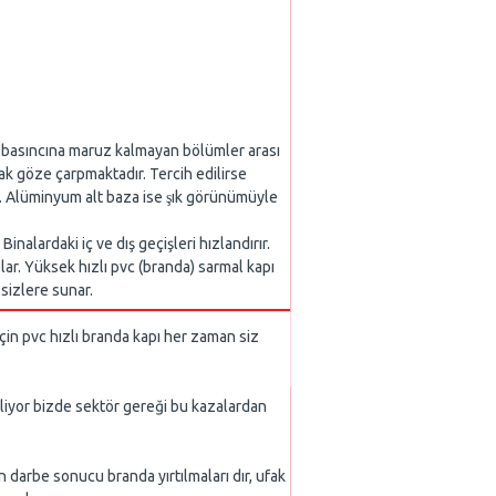
va basıncına maruz kalmayan bölümler arası
 göze çarpmaktadır. Tercih edilirse
üminyum alt baza ise şık görünümüyle
alardaki iç ve dış geçişleri hızlandırır.
ar. Yüksek hızlı pvc (branda) sarmal kapı
 sizlere sunar.
çin pvc hızlı branda kapı her zaman siz
biliyor bizde sektör gereği bu kazalardan
n darbe sonucu branda yırtılmaları dır, ufak