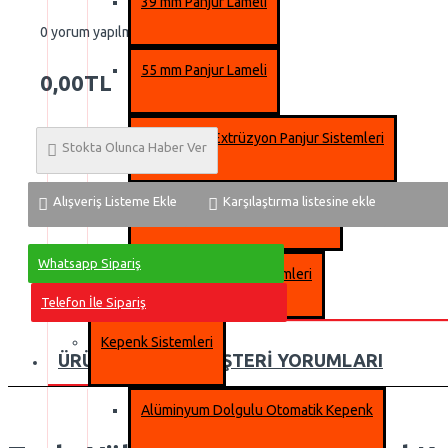
39 mm Panjur Lameli
0 yorum yapılmış.
-
Yorum Yap
55 mm Panjur Lameli
0,00TL
Alüminyum Extrüzyon Panjur Sistemleri
Stokta Olunca Haber Ver
Alışveriş Listeme Ekle
Karşılaştırma listesine ekle
Dıştan Takma Panjur Sistemleri
Whatsapp Sipariş
MonoBlok Panjur Sistemleri
Telefon İle Sipariş
Kepenk Sistemleri
ÜRÜN BILGISI
MÜŞTERI YORUMLARI
Alüminyum Dolgulu Otomatik Kepenk