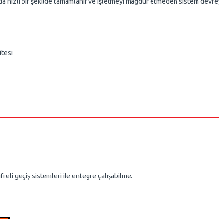
 da hızlı bir şekilde tamamlanır ve işletmeyi mağdur etmeden sistem devreye
itesi
freli geçiş sistemleri ile entegre çalışabilme.