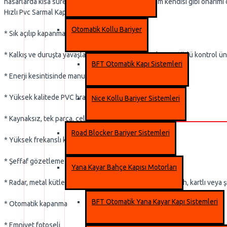
hasarlarda kısa sürede yerinde servis verilip sistem kendisi gibi onarımı
Hızlı Pvc Sarmal Kapı Teknik Özellikler:
Otomatik Kollu Bariyer
* Sık açılıp kapanmaya elverişli
* Kalkış ve duruşta yavaşlamayı sağlayan frekans konvertörlü kontrol ün
BFT Otomatik Kapı Sistemleri
* Enerji kesintisinde manuel açılım
* Yüksek kalitede PVC branda
Nice Kollu Bariyer Sistemleri
* Kaynaksız, tek parça, çelik yan raylar
Road Blocker Bariyer Sistemleri
* Yüksek frekanslı kaynaklama ile PVC yapıştırma
* Şeffaf gözetleme penceresi
Yana Kayar Bahçe Kapısı Motorları
* Radar, metal kütle detektörü, uzaktan kumanda, ip switch, kartlı veya şi
BFT Otomatik Yana Kayar Kapı Sistemleri
* Otomatik kapanma
* Emniyet fotoseli