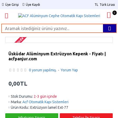
Üye Girişi
Üye Kaydı
TL
Türk Lirası
0
2-3 gün içinde
Üsküdar Alüminyum Extrüzyon Kepenk - Fiyatı |
acfpanjur.com
0 yorum yapılmış.
-
Yorum Yap
0,00TL
Stok Durumu:
2-3 gün içinde
Marka:
Acf Otomatik Kapı Sistemleri
Ürün Kodu::
Extrüzyon lamel Ext-77
Whatsapp Sipariş
Telefon İle Sipariş